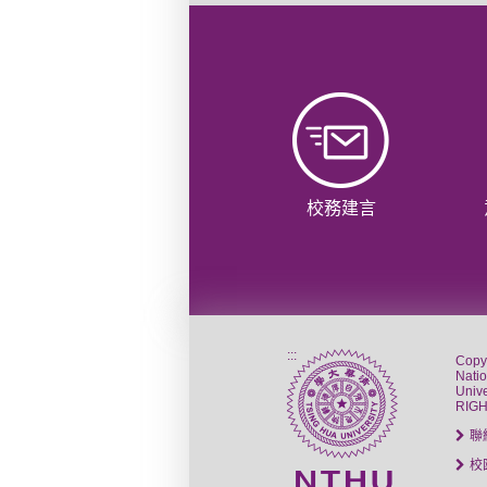
校務建言
:::
Copy
Nati
Unive
RIG
聯
校