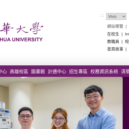
:::
網站導覽
|
在校生
|
In
教職員
|
校
首頁故事
|
中心
高雄校區
圖書館
計通中心
招生專區
校務資訊系統
清