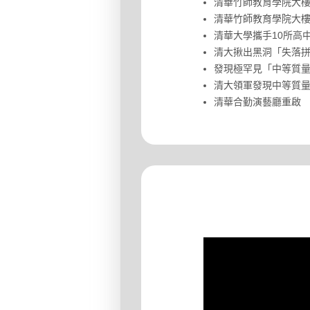
清華竹師教育學院大樓
清華竹師教育學院大樓
清華大學攜手10所高
清大揪出黑洞「失落拼圖
發現極罕見「中等質量
清大領軍發現中等質量
清華合勤演藝廳重啟