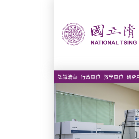
跳到主要內容區塊
認識清華
行政單位
教學單位
研究
:::
學攜手益
共同成立
未來基