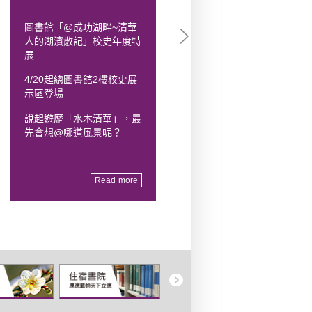
圖書館「@成功湖畔~清華
清華梅貽琦文化營「AI與文
人的湖濱散記」校史年度特
學創作」
展
活動時間：8/2~8/7 (週日
4/20起總圖書館2樓校史展
至週五)
示區登場
歡迎全國高中生踴躍報名！
說起遊歷「水木清華」，最
先會想@哪道風景呢？
Read more
Read more