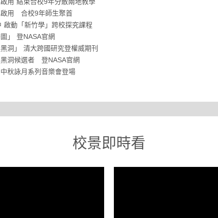
啟用 結束合校9年分散兩地教學
啟用 合校9年師生聚首
中 啟動「新竹學」跨校探究課程
」 登NASA官網
黑洞」 清大跨國研究登權威期刊
黑洞候選者 登NASA官網
 中秋詠月系列音樂會登場
校景即時看