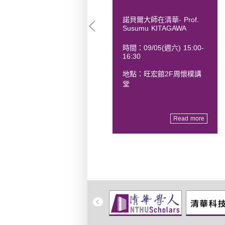
清華梅貽琦文化營「AI與文
諾貝爾大師在清華- Prof.
Susumu KITAGAWA
學創作」
活動時間：8/2~8/7 (週日
時間：09/05(週六) 15:00-
16:30
至週五)
地點：旺宏館2F周懷樸講
歡迎全國高中生踴躍報名！
堂
Read more
Read more