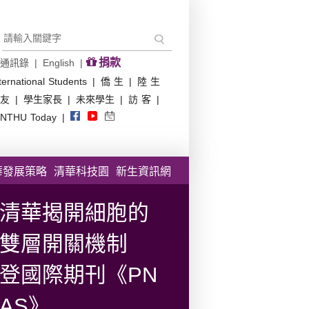
捐款
通訊錄
|
English
|
ternational Students
|
僑 生
|
陸 生
友
|
學生家長
|
未來學生
|
訪 客
|
NTHU Today
|
華發展策略
清華科技園
新生資訊網
清華揭開細胞的
雙層開關機制
登國際期刊《PN
AS》