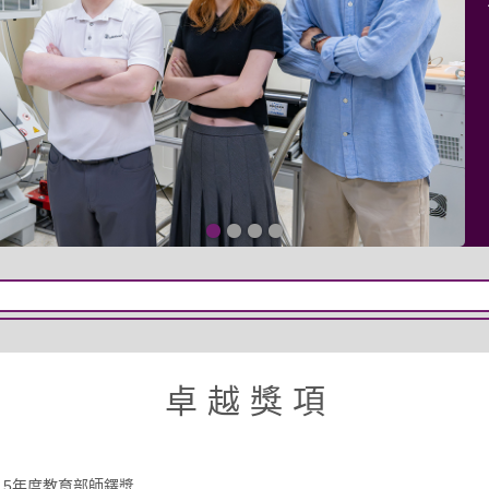
專區
卓 越 獎 項
專區
15年度教育部師鐸獎