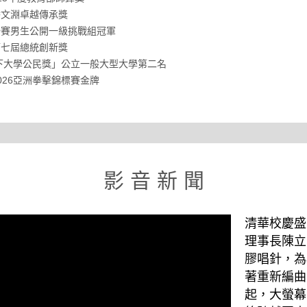
潘文淵卓越傳承獎
聯賽男生公開一級挑戰組冠軍
第七屆總統創新獎
天下大學公民獎」公立一般大型大學第二名
026亞洲拳擊錦標賽金牌
影 音 新 聞
清華校慶盛
理事長陳立
膠唱針，為
著重新編曲
起，大螢幕