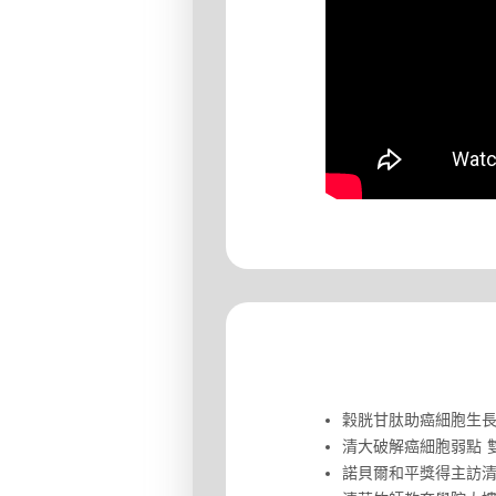
穀胱甘肽助癌細胞生
清大破解癌細胞弱點 
諾貝爾和平獎得主訪清