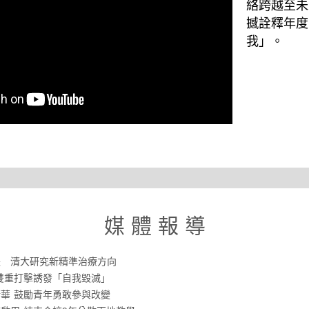
絡跨越至未
撼詮釋年度
我」。
媒 體 報 導
長 清大研究新精準治療方向
雙重打擊誘發「自我毀滅」
華 鼓勵青年勇敢參與改變