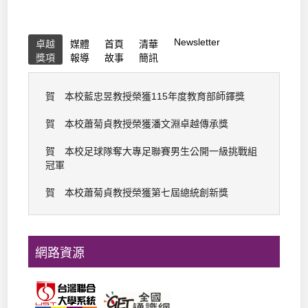
Newsletter
卓越
媒體
首頁
清華
獎項
報導
故事
簡訊
賀 本校藍忠昱教授榮獲115年度教育部師鐸獎
賀 本校蕭菊貞教授榮獲潘文淵卓越傳承獎
賀 本校足球隊奪大專足聯賽男生公開一級挑戰組
冠軍
賀 本校蕭菊貞教授榮獲第七屆總統創新獎
網路資源