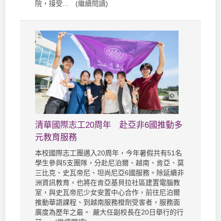
院，接受... (
繼續閱讀
)
清華國際志工20周年 赴亞非6國推動多
元教育服務
本校國際志工團邁入20周年，今年暑假共有51名
學生參與5支團隊，分赴尼泊爾、越南、肯亞、莫
三比克、史瓦帝尼、坦尚尼亞6國服務。除延續非
洲資訊教育，也將在肯亞基貝拉社區建置電腦教
室，與史瓦帝尼少女安置中心合作，前往尼泊爾
推動華語課程、到越南服務橙劑受害者，服務面
廣度為歷年之最。 嚴大任副校長在20日舉行的行