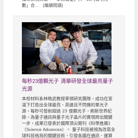
數」合... (
繼續閱讀
)
每秒23億顆光子 清華研發全球最亮量子
光源
本校材料系林皓武教授率領研究團隊，成功在室
溫下打造出全球最亮、高速且不閃爍的單光子
源，每秒可發射超過 23 億顆光子，刷新世界紀
錄，為量子通訊與量子光子晶片的實現跨出關鍵
一步，成果已發表於國際頂尖期刊《科學進展》
（Science Advances）。 量子科技被視為改寫全
球科技格局的關鍵技術，引發各國在通訊、運算