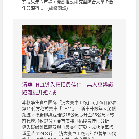
究成果走向市場，開創推動研究型綜合大學IP活
化與深科... (
繼續閱讀
)
清華TH11導入拓撲最佳化 無人車辨識
距離提升近7成
本校學生賽車團隊「清大賽車工廠」6月25日發表
第11代方程式賽車「TH11」。新車升級無人駕駛
系統，視野辨識距離從15公尺提升至25公尺，較
前代增加約67%，並首度將「拓撲最佳化分析」
導入碳纖維單體殼與自製零件研發，成功使車架
重量降至24公斤。 清大賽車工廠去年帶著第10代