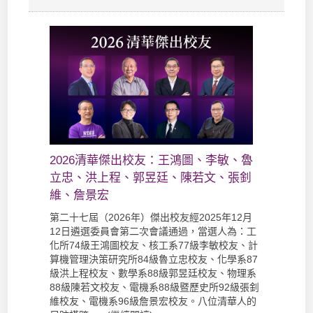
2026清華傑出校友：王鴻圖、李敏、魯
立忠、洪上程、郭昱廷、陳若文、張釗
維、詹景宏
第二十七屆（2026年）傑出校友經2025年12月
12日遴選委員會第二次會議通過，當選人為：工
化所74級王鴻圖校友、核工系77級李敏校友、計
算機管理決策研究所84級魯立忠校友、化學系87
級洪上程校友、數學系88級郭昱廷校友、物理系
88級陳若文校友、電機系88級暨歷史所92級張釗
維校友、電機系96級詹景宏校友。八位清華人的