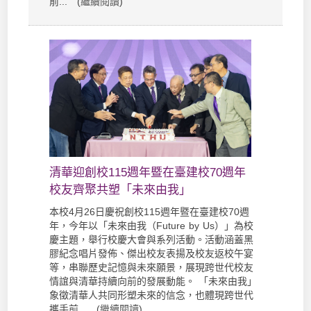
前... (
繼續閱讀
)
清華迎創校115週年暨在臺建校70週年
校友齊聚共塑「未來由我」
本校4月26日慶祝創校115週年暨在臺建校70週
年，今年以「未來由我（Future by Us）」為校
慶主題，舉行校慶大會與系列活動。活動涵蓋黑
膠紀念唱片發佈、傑出校友表揚及校友返校午宴
等，串聯歷史記憶與未來願景，展現跨世代校友
情誼與清華持續向前的發展動能。 「未來由我」
象徵清華人共同形塑未來的信念，也體現跨世代
攜手前... (
繼續閱讀
)