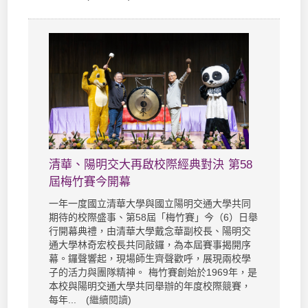
清華、陽明交大再啟校際經典對決 第58
屆梅竹賽今開幕
一年一度國立清華大學與國立陽明交通大學共同
期待的校際盛事、第58屆「梅竹賽」今（6）日舉
行開幕典禮，由清華大學戴念華副校長、陽明交
通大學林奇宏校長共同敲鑼，為本屆賽事揭開序
幕。鑼聲響起，現場師生齊聲歡呼，展現兩校學
子的活力與團隊精神。 梅竹賽創始於1969年，是
本校與陽明交通大學共同舉辦的年度校際競賽，
每年... (
繼續閱讀
)