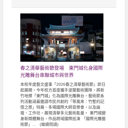
春之清華藝術節登場 東門城化身國際
光雕舞台串聯城市與世界
本校年度藝文盛事「2026春之清華藝術節」即日
起展開。今年校方首度攜手波蘭藝術團隊，將新
竹地標「東門城」化為國際光雕舞台。藝術節系
列活動涵蓋邀請市民共創的「等風來：竹塹的記
憶之匣」特展、多場國際大師音樂會，以及論
壇、工作坊，展現清華多元藝術能量。 東門城變
身新媒體舞台，作品跨域國際巡演 「國際光雕藝
術節」... (
繼續閱讀
)