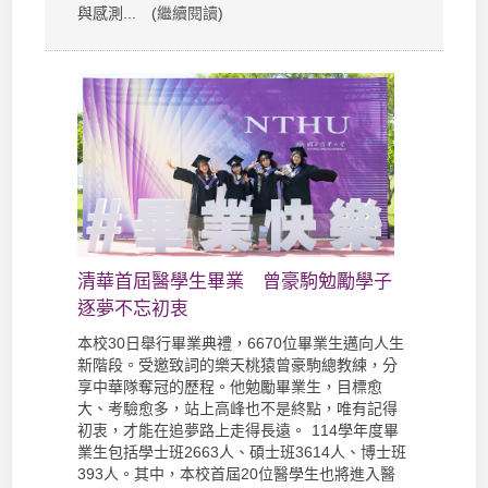
與感測... (
繼續閱讀
)
清華首屆醫學生畢業 曾豪駒勉勵學子
逐夢不忘初衷
本校30日舉行畢業典禮，6670位畢業生邁向人生
新階段。受邀致詞的樂天桃猿曾豪駒總教練，分
享中華隊奪冠的歷程。他勉勵畢業生，目標愈
大、考驗愈多，站上高峰也不是終點，唯有記得
初衷，才能在追夢路上走得長遠。 114學年度畢
業生包括學士班2663人、碩士班3614人、博士班
393人。其中，本校首屆20位醫學生也將進入醫