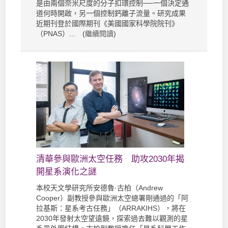
是由兩個奈米尺度的分子扣環控制──一個決定通
道何時開啟，另一個控制鈣離子流量。研究成果
近期刊登於國際期刊《美國國家科學院院刊》
（PNAS）... (
繼續閱讀
)
清華參與歐洲太空任務 助攻2030年揭
開星系演化之謎
本校天文學研究所安德魯·古柏（Andrew
Cooper）副教授參與歐洲太空總署剛通過的「阿
拉基斯：星系考古任務」（ARRAKIHS），將在
2030年發射太空望遠鏡，探索過去難以觀測的星