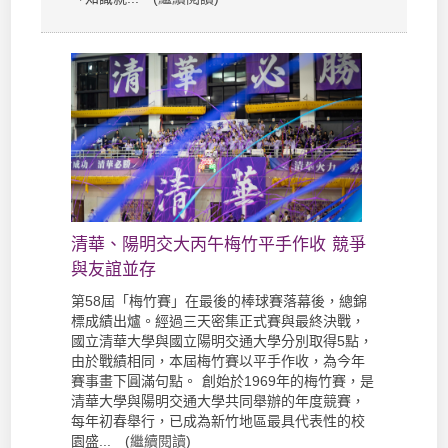
清華、陽明交大丙午梅竹平手作收 競爭
與友誼並存
第58屆「梅竹賽」在最後的棒球賽落幕後，總錦
標成績出爐。經過三天密集正式賽與最終決戰，
國立清華大學與國立陽明交通大學分別取得5點，
由於戰績相同，本屆梅竹賽以平手作收，為今年
賽事畫下圓滿句點。 創始於1969年的梅竹賽，是
清華大學與陽明交通大學共同舉辦的年度競賽，
每年初春舉行，已成為新竹地區最具代表性的校
園盛... (
繼續閱讀
)