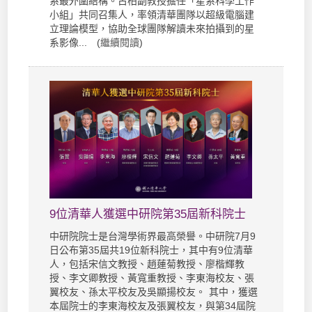
系最外圍結構。古柏副教授擔任「星系科學工作
小組」共同召集人，率領清華團隊以超級電腦建
立理論模型，協助全球團隊解讀未來拍攝到的星
系影像... (
繼續閱讀
)
9位清華人獲選中研院第35屆新科院士
中研院院士是台灣學術界最高榮譽。中研院7月9
日公布第35屆共19位新科院士，其中有9位清華
人，包括宋信文教授、趙蓮菊教授、廖楷輝教
授、李文卿教授、黃寬重教授、李東海校友、張
翼校友、孫太平校友及吳顯揚校友。 其中，獲選
本屆院士的李東海校友及張翼校友，與第34屆院