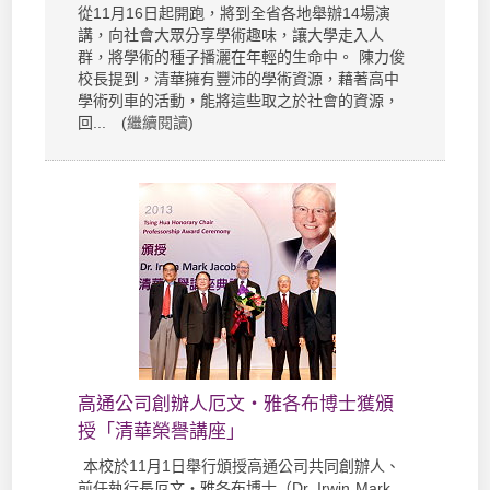
從11月16日起開跑，將到全省各地舉辦14場演
講，向社會大眾分享學術趣味，讓大學走入人
群，將學術的種子播灑在年輕的生命中。 陳力俊
校長提到，清華擁有豐沛的學術資源，藉著高中
學術列車的活動，能將這些取之於社會的資源，
回... (
繼續閱讀
)
高通公司創辦人厄文‧雅各布博士獲頒
授「清華榮譽講座」
本校於11月1日舉行頒授高通公司共同創辦人、
前任執行長厄文‧雅各布博士（Dr. Irwin Mark