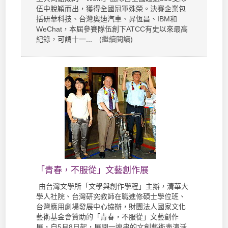
伍中脫穎而出，獲得全國冠軍殊榮。決賽企業包
括研華科技、台灣奧迪汽車、昇恆昌、IBM和
WeChat，本屆參賽隊伍創下ATCC有史以來最高
紀錄，可謂十一... (
繼續閱讀
)
「青春，不服從」文藝創作展
由台灣文學所「文學與創作學程」主辦，清華大
學人社院、台灣研究教師在職進修碩士學位班、
台灣應用劇場發展中心協辦，財團法人國家文化
藝術基金會贊助的「青春，不服從」文藝創作
展，自5月8日起，展開一連串的文創藝術表演活