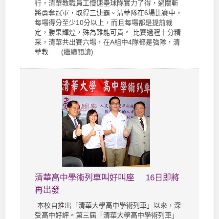
行，清華教職員工慢速壘球隊實力了得，過關斬
將勇奪冠軍，取得三連霸。清華隊在6場比賽中，
每場得分至少10分以上，而且每場都是提前裁
定，勝果輝煌，殊為難能可貴。 比賽過程十分精
采，清華共出賽六場，在A組中4隊都是強隊，清
華教... (
繼續閱讀
)
清華高中學術列車叫好叫座 16日即將
再出發
本校自推出「清華大學高中學術列車」以來，深
受高中好評。第三屆「清華大學高中學術列車」