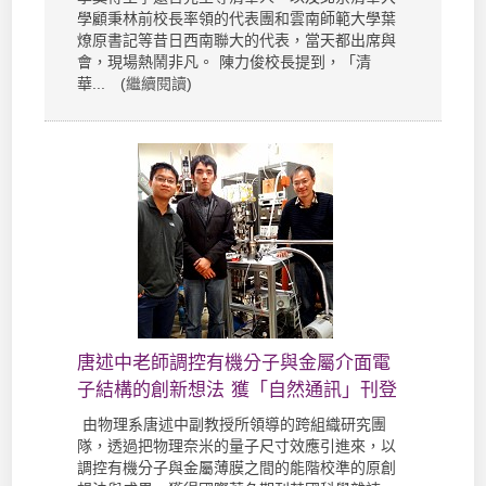
學顧秉林前校長率領的代表團和雲南師範大學葉
燎原書記等昔日西南聯大的代表，當天都出席與
會，現場熱鬧非凡。 陳力俊校長提到，「清
華... (
繼續閱讀
)
唐述中老師調控有機分子與金屬介面電
子結構的創新想法 獲「自然通訊」刊登
由物理系唐述中副教授所領導的跨組織研究團
隊，透過把物理奈米的量子尺寸效應引進來，以
調控有機分子與金屬薄膜之間的能階校準的原創