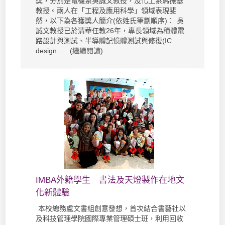
獎，分別是電機系吳誠文教授，及化工系馬振基
教授。兩人在「工程及應用科學」領域表現斐
然，以下為各獲獎人簡介(依姓氏筆劃順序)： 吳
誠文教授已於清華任教26年，專長領域為積體電
路設計與測試、半導體記憶體測試與修復(IC
design... (
繼續閱讀
)
IMBA外籍學生 書法及天燈製作在地文
化新體驗
本校總務處文書組創意發想，首次結合書藝社以
及科技管理學院國際專業管理碩士班，利用回收