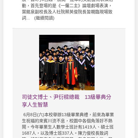
動，首先登場的是《一僱二主》論壇劇場表演，
葉銘泉副校長及人社院蔡英俊院長皆親臨現場致
詞... (
繼續閱讀
)
司徒文博士、尹衍樑總裁 13級畢典分
享人生智慧
6月8日(六)本校舉辦13級畢業典禮，前來為畢業
生祝福的來賓川流不息，校園中各個角落好不熱
鬧。今年畢業生人數學士班計有1419人、碩士班
1687人，以及博士班337人。陳力俊校長致詞