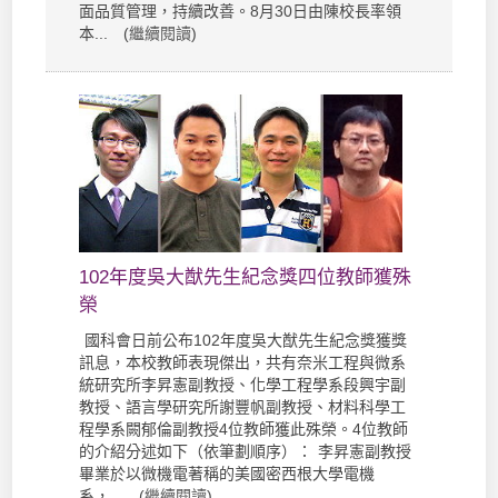
面品質管理，持續改善。8月30日由陳校長率領
本... (
繼續閱讀
)
102年度吳大猷先生紀念獎四位教師獲殊
榮
國科會日前公布102年度吳大猷先生紀念獎獲獎
訊息，本校教師表現傑出，共有奈米工程與微系
統研究所李昇憲副教授、化學工程學系段興宇副
教授、語言學研究所謝豐帆副教授、材料科學工
程學系闕郁倫副教授4位教師獲此殊榮。4位教師
的介紹分述如下（依筆劃順序）： 李昇憲副教授
畢業於以微機電著稱的美國密西根大學電機
系，... (
繼續閱讀
)