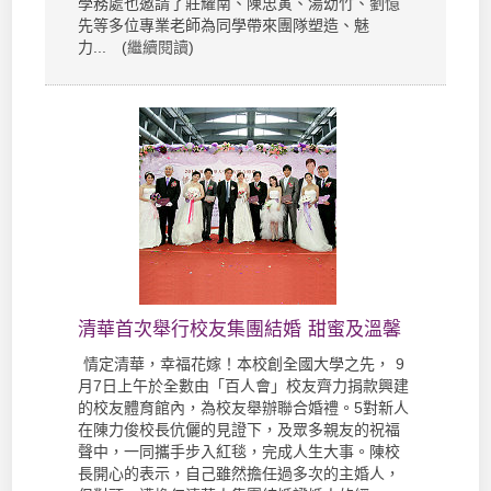
學務處也邀請了莊耀南、陳忠寅、湯幼竹、劉憶
先等多位專業老師為同學帶來團隊塑造、魅
力... (
繼續閱讀
)
清華首次舉行校友集團結婚 甜蜜及溫馨
情定清華，幸福花嫁！本校創全國大學之先， 9
月7日上午於全數由「百人會」校友齊力捐款興建
的校友體育館內，為校友舉辦聯合婚禮。5對新人
在陳力俊校長伉儷的見證下，及眾多親友的祝福
聲中，一同攜手步入紅毯，完成人生大事。陳校
長開心的表示，自己雖然擔任過多次的主婚人，