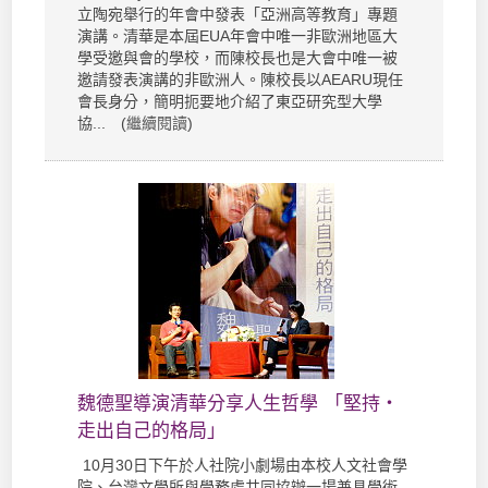
立陶宛舉行的年會中發表「亞洲高等教育」專題
演講。清華是本屆EUA年會中唯一非歐洲地區大
學受邀與會的學校，而陳校長也是大會中唯一被
邀請發表演講的非歐洲人。陳校長以AEARU現任
會長身分，簡明扼要地介紹了東亞研究型大學
協... (
繼續閱讀
)
魏德聖導演清華分享人生哲學 「堅持‧
走出自己的格局」
10月30日下午於人社院小劇場由本校人文社會學
院、台灣文學所與學務處共同協辦一場兼具學術