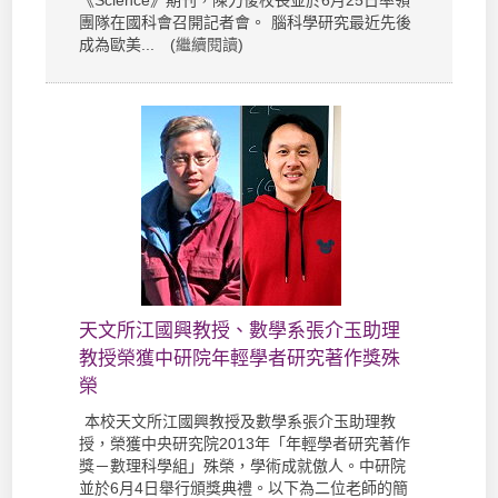
《Science》期刊，陳力俊校長並於6月25日率領
團隊在國科會召開記者會。 腦科學研究最近先後
成為歐美... (
繼續閱讀
)
天文所江國興教授、數學系張介玉助理
教授榮獲中研院年輕學者研究著作獎殊
榮
本校天文所江國興教授及數學系張介玉助理教
授，榮獲中央研究院2013年「年輕學者研究著作
獎－數理科學組」殊榮，學術成就傲人。中研院
並於6月4日舉行頒獎典禮。以下為二位老師的簡