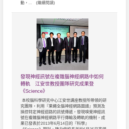
動，... (
繼續閱讀
)
發現神經訊號在複雜腦神經網路中如何
轉軌 江安世教授團隊研究成果登
《Science》
本校腦科學研究中心江安世講座教授所帶領的研
究團隊，利用『果蠅全腦神經網路圖譜』預測及
操控特定神經迴路的訊號傳遞，發現嗅覺神經訊
號在複雜腦神經網路平行傳輸及轉軌的機制，成
果已發表於2013年6月14日的『科學』