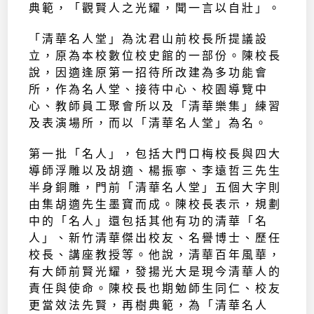
典範，「觀賢人之光耀，聞一言以自壯」。
「清華名人堂」為沈君山前校長所提議設
立，原為本校數位校史館的一部份。陳校長
說，因適逢原第一招待所改建為多功能會
所，作為名人堂、接待中心、校園導覽中
心、教師員工聚會所以及「清華樂集」練習
及表演場所，而以「清華名人堂」為名。
第一批「名人」，包括大門口梅校長與四大
導師浮雕以及胡適、楊振寧、李遠哲三先生
半身銅雕，門前「清華名人堂」五個大字則
由集胡適先生墨寶而成。陳校長表示，規劃
中的「名人」還包括其他有功的清華「名
人」、新竹清華傑出校友、名譽博士、歷任
校長、講座教授等。他說，清華百年風華，
有大師前賢光耀，發揚光大是現今清華人的
責任與使命。陳校長也期勉師生同仁、校友
更當效法先賢，再樹典範，為「清華名人