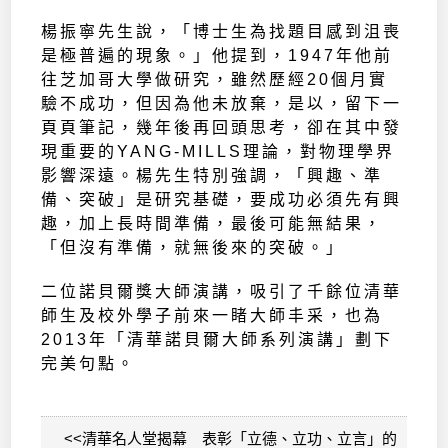
楊振寧先生說，「博士生為找題目感到沮喪
是極普遍的現象。」他提到，1947年他前
往芝加哥大學做研究，雖然歷經20個月實
驗不成功，但因為他未放棄，是以，留下一
頁頁筆記，幾年後再回頭思考，卻在其中發
現重要的YANG-MILLS理論，對物理學界
影響深遠。楊先生特別強調，「興趣、準
備、突破」是研究基礎，要成功必須先有興
趣，加上長時間準備，最後可能無結果，
「但沒有準備，就無後來的突破。」
二位諾貝爾獎大師演講，吸引了千餘位清華
師生及校外學子前來一睹大師丰采，也為
2013年「清華諾貝爾大師系列演講」劃下
完美句點。
<<清華名人堂揭幕 表彰「立德、立功、立言」的