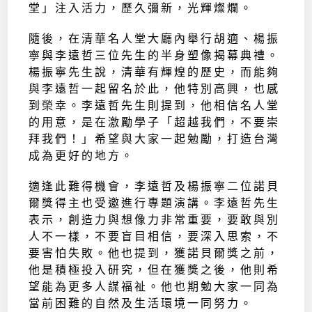
堂」注入活力，歷久彌新，光輝燦爛。
隨後，在清華名人堂大廳內舉行胡適、楊振
寧與李遠哲三位先生的半身塑像揭幕典禮。
楊振寧先生說，清華有輝煌的歷史，而能夠
與李遠哲一起留名於此，他特別高興，也感
到榮幸。李遠哲先生則提到，他相信名人堂
的用意，是在激勵學子「超越我們，不要崇
拜我們！」希望與大家一起勉勵，打造台灣
成為更好的地方。
適逢此難得機會，李遠哲及楊振寧二位諾貝
爾獎得主也受邀進行專題演講。李遠哲先生
表示，創造力與想像力非常重要，要敢與別
人不一樣，不要盲目相信，要深入思索，不
要害怕失敗。他也提到，獲諾貝爾獎之前，
他是積極投入研究，但在獲獎之後，他則希
望能為更多人謀福祉。他也期勉大家一同為
當前困難的自然及生活環境一同努力。