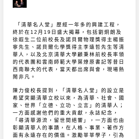
「清華名人堂」歷經一年多的興建工程，
終於在12月19日盛大揭幕，包括劉炯朗及
徐遐生二位前校長及諾貝爾物理獎得主楊振
寧先生、諾貝爾化學獎得主李遠哲先生等清
華人，以及北京清華大學顧秉林前校長率領
的代表團和雲南師範大學葉燎原書記等昔日
西南聯大的代表，當天都出席與會，現場熱
鬧非凡。
陳力俊校長提到，「清華名人堂」的設立是
希望突顯清華立校以來，為清華、社會、國
家、世界「立德、立功、立言」的清華人；
一方面感謝他們的重大貢獻，永誌紀念，
「尋清華源流，留世間絕響」，一方面也由
彰顯清華人的事蹟，在人格、事業、著作方
面有永遠存在的價值。激勵莘莘學子，引為