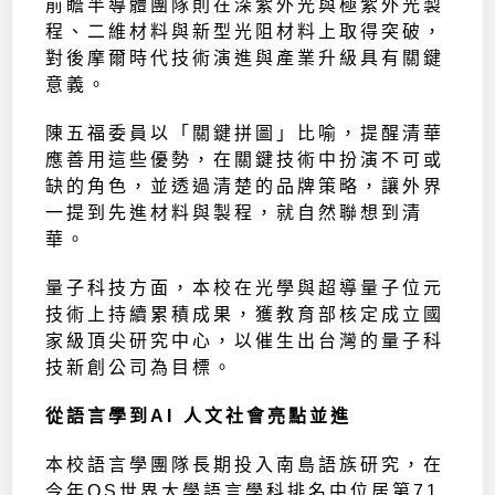
前瞻半導體團隊則在深紫外光與極紫外光製
程、二維材料與新型光阻材料上取得突破，
對後摩爾時代技術演進與產業升級具有關鍵
意義。
陳五福委員以「關鍵拼圖」比喻，提醒清華
應善用這些優勢，在關鍵技術中扮演不可或
缺的角色，並透過清楚的品牌策略，讓外界
一提到先進材料與製程，就自然聯想到清
華。
量子科技方面，本校在光學與超導量子位元
技術上持續累積成果，獲教育部核定成立國
家級頂尖研究中心，以催生出台灣的量子科
技新創公司為目標。
從語言學到AI 人文社會亮點並進
本校語言學團隊長期投入南島語族研究，在
今年QS世界大學語言學科排名中位居第71