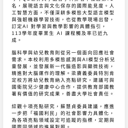
名，展現語言與文化保存的國際能見度。人
工智慧方面，不僅深耕多模態大型語言模型
與強韌機器學習技術，也從教學現場出發，
訂定AI 對學習與教學影響的具體指引，
113學年度畢業生 AI 課程觸及率已近九
成。
腦科學與幼兒教育則從另一個面向回應社會
需求。本校利用多模態感測與AI模型分析兒
童發展，並發展新一代腦造影與顯微技術，
精進對大腦運作的理解。梁賡義委員特別肯
定校方將幼兒教育納入亮點研究，建議可與
國衛院兒少健康中心合作，提供教育部國教
署有價值的研究成果，善盡大學社會責任。
綜觀十項亮點研究，蘇慧貞委員建議，應進
一步把「福國利民」的社會影響力具體化，
為各項亮點領域設定可追蹤的指標，定期與
國際同領域的進展對照。