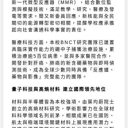
新一代微型反應器（MMR），結合數位監
測與模擬技術，滿足教學、研究、醫療及發
電等需求。簡又新委員回應，新核能與全民
關切的能源轉型密切相關，提醒學校應承擔
起向社會溝通科學事實的責任。
醫療科技方面，本校BNCT研究團隊已建置
具臨床實作能力的硼中子捕獲治療設施，累
積治療逾5百位病患，並與多家醫院合作，
開發針對肝癌、肺癌的新含硼藥物與即時偵
測技術，成為全球少數同時具備「反應爐、
藥物與影像」完整能力的團隊。
量子科技與高熵材料 建立國際領先地位
材料與半導體皆為本校強項。由葉均蔚院士
創立的高熵材料研究，學術影響力在全球材
料科學領域名列前茅，相關成果已在國防、
航太與極端環境關鍵材料上展現應用潛力。