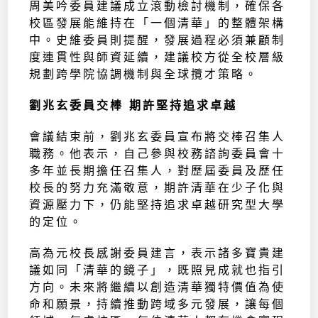
周美吟委員建議成立滾動檢討機制，確保各
校區發展能維持在「一個清華」的整體架構
中。史維委員則提醒，發展過程必須兼顧制
度連貫性與師資延續，建議校方從全校層級
規劃跨學院協調機制與全球攬才策略。
劉兆玄委員交棒 期許堅持追求卓越
會議結束前，劉兆玄委員宣布將交棒召集人
職務。他表示，自己參與校務諮詢委員會十
多年並長期擔任召集人，對歷屆委員及歷任
校長的努力充滿敬意，期許清華在少子化與
資源壓力下，仍能堅持追求卓越研究型大學
的定位。
高為元校長感謝委員建言，表示諸多寶貴建
議如同「清華的鏡子」，既照見成就也指引
方向。未來將繼續以創造清華獨特價值為使
命和願景，持續推動跨域多元發展，讓每個