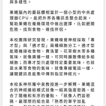
與多樣性。
果蠅腦內的蘑菇體相當於一個小型的中央處
理器CPU，能把外界各種訊息整合起來，
幫助果蠅在複雜環境中做出選擇，比如避開
危險、找到食物、尋找伴侶。
本校團隊研究發現，果蠅嗅覺神經採取「專
才型」與「通才型」兩種細胞分工。通才型
能隨機接收食物、費洛蒙、花草樹木等多種
氣味，就像廣播一樣，可同時擴散傳給多組
細胞；而專才型只處理特定重要氣味，也就
是水果等食物的氣味，就像專線電話一樣，
讓關鍵訊息能集中傳到指定神經元。
本校系神所羅中泉教授進一步解釋，果蠅混
合的神經連結模式就像一組高強度密碼，結
合了隨機和有序的優點，「就像人們設密
碼，最理想的組合是『熟悉的單字加亂