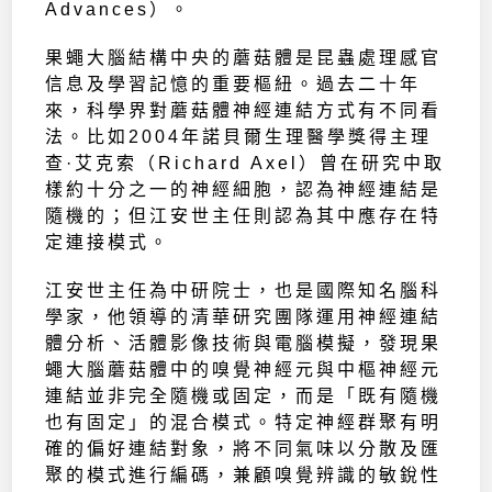
Advances）。
果蠅大腦結構中央的蘑菇體是昆蟲處理感官
信息及學習記憶的重要樞紐。過去二十年
來，科學界對蘑菇體神經連結方式有不同看
法。比如2004年諾貝爾生理醫學獎得主理
查·艾克索（Richard Axel）曾在研究中取
樣約十分之一的神經細胞，認為神經連結是
隨機的；但江安世主任則認為其中應存在特
定連接模式。
江安世主任為中研院士，也是國際知名腦科
學家，他領導的清華研究團隊運用神經連結
體分析、活體影像技術與電腦模擬，發現果
蠅大腦蘑菇體中的嗅覺神經元與中樞神經元
連結並非完全隨機或固定，而是「既有隨機
也有固定」的混合模式。特定神經群聚有明
確的偏好連結對象，將不同氣味以分散及匯
聚的模式進行編碼，兼顧嗅覺辨識的敏銳性