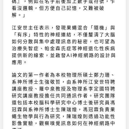
碼』，例如在名字前後加上數字或符號，乍
看沒邏輯，但方便自己記憶，又難被破
解。」
江安世主任表示，發現果蠅混合「隨機」與
「有序」特性的神經連結，不僅釐清了大腦
如何分散與集中處理訊息的秘密，也可望為
治療失智症、帕金森氏症等神經退化性疾病
提供新的線索，並啟發AI神經網路的設計與
應用。
論文的第一作者為本校物理所碩士鄭力珊、
系神所博士生強敬哲，由系神所江安世特聘
講座教授、羅中泉教授及物理系李定國特聘
研究講座教授擔任共同通訊作者。研究團隊
還包括本校腦科學研究中心博士後研究員馮
冠霖與系神所博士生陳瑞煌，馮冠霖負責果
蠅生物學與行為研究，陳瑞煌則透過功能性
影像實驗，觀察嗅覺訊息如何在神經網路中