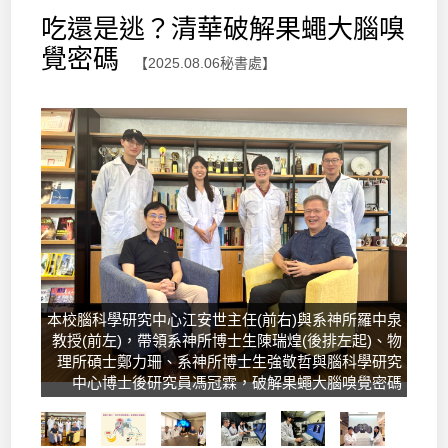
吃還是逃？清華破解果蠅大腦嗅
覺密碼
【2025.08.06秘書處】
本校腦科學研究中心江安世主任(前右)與系神所羅中泉
教授(前左)，帶領系神所博士生陳瑞煌(後排左起)、物
理所碩士鄭力珊、系神所博士生強敬哲與腦科學研究
中心博士後研究員馮冠霖，破解果蠅大腦嗅覺密碼