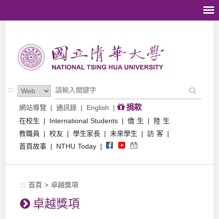
跳到主要內容區塊
:::
捐款
網站導覽
|
通訊錄
|
English
|
在校生
|
International Students
|
僑 生
|
陸 生
教職員
|
校友
|
學生家長
|
未來學生
|
訪 客
|
首頁故事
|
NTHU Today
|
:::
首頁
>
卓越獎項
卓越獎項