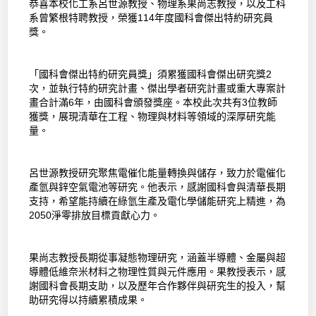
恭喜本校化工系呂世源教授、物理系果尚志教授，以及工科
系曾繁根特聘教授，榮獲114年度國科會傑出特約研究員
獎。
「國科會傑出特約研究員獎」須累獲國科會傑出研究獎2
次，並執行特約研究計畫、傑出學者研究計畫或重大專案計
畫合計滿6年，由國科會頒發獎座。本校此次共有3位教師
獲獎，展現清華在工程、物理與材料等領域的深厚研究能
量。
呂世源教授研究聚焦電催化能量轉換與儲存，致力於電催化
產氫與鋅空氣電池等研究。他表示，感謝國科會與清華長期
支持，希望能持續在綠氫生產及電化學儲能研究上精進，為
2050淨零排放目標貢獻心力。
果尚志教授長期從事凝態物理研究，涵蓋半導體、金屬與超
導體低維奈米材料之物理性質與元件應用。果教授表示，感
謝國科會長期支助，以及歷年合作夥伴與研究生的投入，幫
助研究得以持續累積成果。