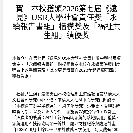
賀 本校獲頒2026第七屆《遠
見》USR大學社會責任獎「永
續報告書組」楷模獎及「福祉共
生組」績優獎
本校今年在第七屆《遠見》USR大學社會責任獎中獲得兩項
肯定。「永續報告書組」楷模獎肯定本校在永續策略與制度
建置上的整體表現，此次更是清華自2023年起連續第四度
獲得肯定。
「福祉共生組」績優獎由本校物理系王道維教授帶領清大人
文社會AI研究中心，偕同前清大人社AI中心研究員阮懿寧
（本校資工系畢業校友）、資工系研究生張雅惠、物理系羅
暐哲同學，以及亞洲大學社工系施睿誼教授合作，以計畫
「照顧者的後盾：AI社工紀錄輔助系統的落地應用」獲獎。
系統運用AI技術協助第一線社工處理訪視紀錄與處遇計畫，
自2025年8月上線以來已累計數萬人次使用，每天約有400