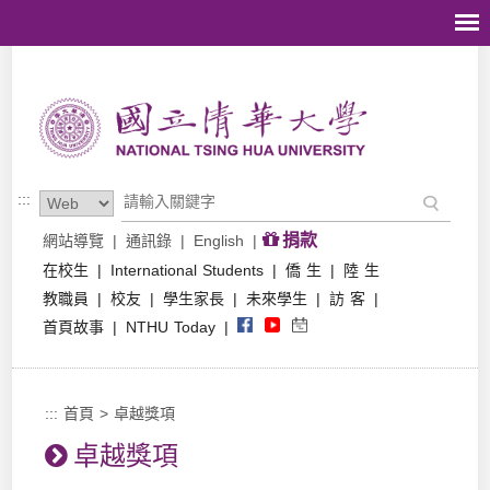
跳到主要內容區塊
:::
捐款
網站導覽
|
通訊錄
|
English
|
在校生
|
International Students
|
僑 生
|
陸 生
教職員
|
校友
|
學生家長
|
未來學生
|
訪 客
|
首頁故事
|
NTHU Today
|
:::
首頁
>
卓越獎項
卓越獎項