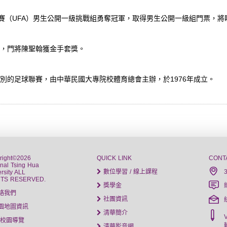
聯賽（UFA）男生公開一級挑戰組勇奪冠軍，取得男生公開一級組門票，將
，門將陳聖翰獲金手套獎。
別的足球聯賽，由中華民國大專院校體育總會主辦，於1976年成立。
right©2026
QUICK LINK
CONT
onal Tsing Hua
數位學習 / 線上課程
rsity ALL
HTS RESERVED.
獎學金
絡我們
社團資訊
園地圖資訊
清華簡介
D校園導覽
清華影音網