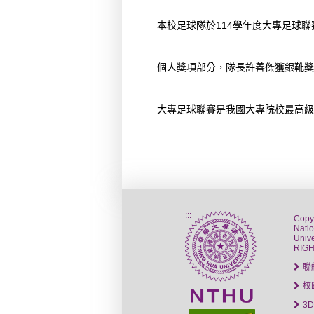
本校足球隊於114學年度大專足球
個人獎項部分，隊長許善傑獲銀靴獎
大專足球聯賽是我國大專院校最高級
:::
Copy
Nati
Unive
RIG
聯
校
3