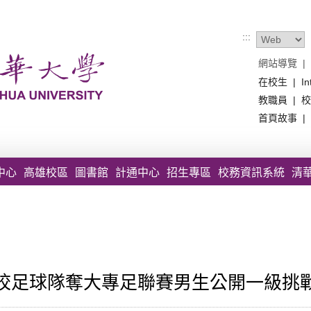
:::
網站導覽
|
在校生
|
In
教職員
|
校
首頁故事
|
中心
高雄校區
圖書館
計通中心
招生專區
校務資訊系統
清
校足球隊奪大專足聯賽男生公開一級挑