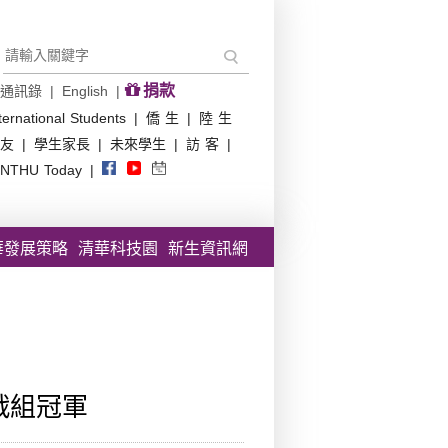
捐款
通訊錄
|
English
|
ternational Students
|
僑 生
|
陸 生
友
|
學生家長
|
未來學生
|
訪 客
|
NTHU Today
|
華發展策略
清華科技園
新生資訊網
戰組冠軍