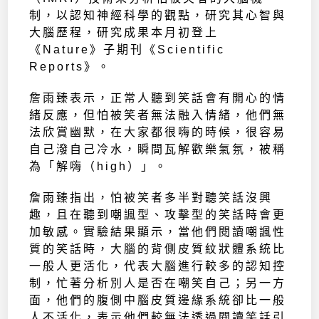
制，以認知神經科學的觀點，研究其心智與
大腦歷程，研究成果本月初登上
《Nature》子期刊《Scientific
Reports》。
詹雨臻表示，正常人聽到笑話會有開心的情
緒反應，但怕被笑者無法融入情緒，他們無
法欣賞幽默，在大家都很嗨的時候，很容易
自己潑自己冷水，瞬間瓦解歡樂氣氛，被稱
為「解嗨（high）」。
詹雨臻指出，怕被笑者多半對聽笑話沒興
趣，且在聽到嘲諷型、攻擊型的笑話時會更
加敏感。實驗結果顯示，當他們閱讀嘲諷性
質的笑話時，大腦的背側皮質紋狀體系統比
一般人更活化，代表大腦進行較多的認知控
制，忙著分析別人是否在嘲笑自己；另一方
面，他們的腹側中腦皮質邊緣系統卻比一般
人不活化，表示他們較無法透過閱讀笑話引