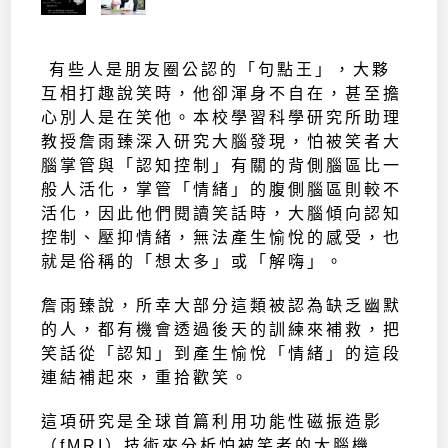
有些人是朋友圈公認的「句點王」，大夥
互相打趣說笑時，他卻渾身不自在，甚至擔
心別人是在笑他。本校學習科學研究所助理
教授詹雨臻深入研究大腦發現，怕被笑者大
腦掌管與「認知控制」有關的背側腦區比一
般人活化，掌管「情緒」的腹側腦區則較不
活化，因此他們閱讀笑話時，大腦傾向認知
控制、壓抑情緒，無法產生愉悅的感受，也
就是俗稱的「想太多」或「解嗨」。
詹雨臻說，所幸大部分這類被認為缺乏幽默
的人，都有機會透過後天的訓練來補救，把
笑話從「認知」到產生愉悅「情緒」的這段
連結補起來，重拾歡笑。
這項研究是全球首篇利用功能性磁振造影
（fMRI）技術來分析怕被笑者的大腦機