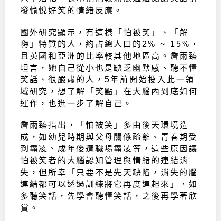
發愉悅好笑的情緒反應。
國外研究顯示，有這樣「怕被笑」、「解
嗨」特質的人，約占總人口的2% ~ 15%，
且英國和亞洲的比率較其他地區高。詹雨臻
坦言，她自己從小也是缺乏幽默感、聽不懂
笑話、很嚴肅的人，5年前開始投入此一領
域研究，想了解「笑點」在大腦內到底如何
運作，也進一步了解自己。
詹雨臻指出，「怕被笑」多由後天環境造
成，如幼兒時期與父母關係疏離、青春期受
到霸凌、成年後遭職場霸凌等，這些原因讓
怕被笑者的大腦認知管理與情緒的連結消
失，但所幸「只要不是先天缺陷，消失的腦
連結都可以透過訓練將它再度連起來」，如
多聽笑話，先學會聽懂笑話，之後再學著欣
賞。