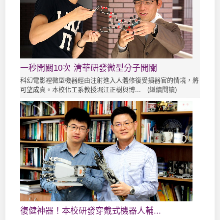
一秒開關10次 清華研發微型分子開關
科幻電影裡微型機器經由注射進入人體修復受損器官的情境，將
可望成真。本校化工系教授堀江正樹與博... (
繼續閱讀
)
復健神器！本校研發穿戴式機器人輔...