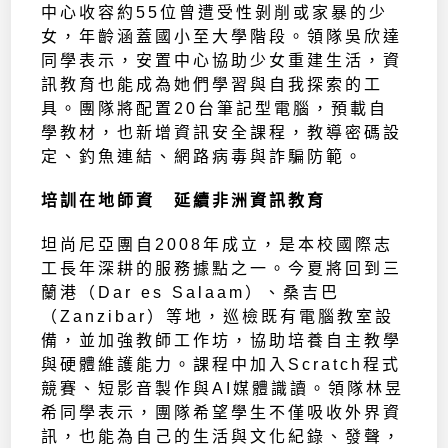
中心收容約55位曾遭受性剝削或家暴的少
女，年齡涵蓋國小至大學階段。領隊吳欣達
同學表示，安置中心協助少女重建生活，資
訊教育也能成為她們學習與自我探索的工
具。團隊將配置20台筆記型電腦，預載自
學教材，也新增資訊安全課程，教導密碼設
定、釣魚連結、網路病毒與詐騙防範。
培訓在地師資 延續非洲資訊教育
坦尚尼亞團自2008年成立，是本校國際志
工長年深耕的服務據點之一。今夏將回到三
蘭港（Dar es Salaam）、桑吉巴
（Zanzibar）等地，巡檢既有電腦教室設
備，並加強教師工作坊，協助培養自主教學
與硬體維護能力。課程中加入Scratch程式
競賽、短影音製作與AI媒體識讀。領隊林昱
希同學表示，團隊希望學生不僅吸收外界資
訊，也能為自己的生活與文化紀錄、發聲，