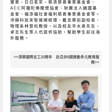
實業、日日茗茶、慈濟慈善事業基金會、
ACC阿彌陀佛關懷協會、財團法人鎮國基
金會、福添福社會福利慈善事業基金會等。
沛錦科技宋智達總經理、戴念華前副校長、
物理系林登松教授，以及校友辛水泉先生、
卓言先生等人也提供協助，幫助學生前往海
外服務。
<<清華國際志工20周年 赴亞非6國推動多元教育服
務>>