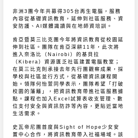
非洲3團今年共募得305台再生電腦，服務
內容從基礎資訊教育，延伸到社區服務、資
安防護、AI媒體識讀與在地師資培訓。
肯亞暨莫三比克團今年將資訊教育從校園延
伸到社區。團隊在肯亞深耕11年，此次將
進入奈洛比（Nairobi）的基貝拉
（Kibera）資源匱乏社區建置電腦教室；
在莫三比克則承接去年先行團觀察成果，採
學校與社區並行方式，從基礎資訊課程開
始。領隊何怡萱同學表示，團隊希望「打破
校園的藩籬」，把資訊教育帶進社區服務據
點。課程也加入Excel試算表收支管理、數
位支付安全與資訊防詐等內容，更貼近當地
生活需求。
史瓦帝尼團首度與Sight of Hope少女安
置中心合作，將資訊教育帶入社福場域。該