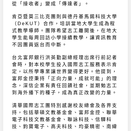
從「接收者」變成「傳達者」。
肯亞暨莫三比克團則與德丹基馬錫科技大學
（DeKUT）合作，培訓當地大學生成為程
式教學導師。團隊希望志工離開後，在地大
學生能每周回訪小學接續教學，讓資訊教育
不因團員返台而中斷。
台北富邦銀行洪英勤副總經理出席行前記者
會時，對本校學生投入國際志工服務表示肯
定，以所學專業讓世界變得更好。他提到，
富邦金控秉持「正向力量，成就可能」的理
念，深信企業有責任回饋社會，並期勉志工
到海外播下的種子，成為真正改變的力量。
清華國際志工團特別感謝校友總會及各界支
持，包括華碩文教基金會、富邦金控、聯華
電子科技文教基金會、聯詠科技、信驊科
技、鈞寶電子、高夫科技、均豪精密、南緯