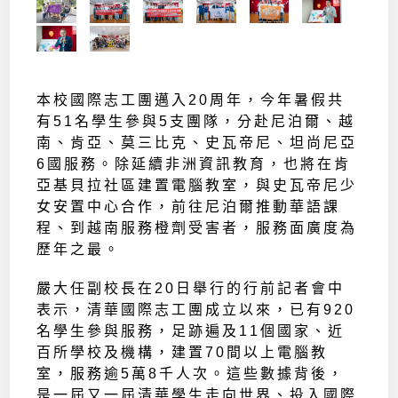
本校國際志工團邁入20周年，今年暑假共
有51名學生參與5支團隊，分赴尼泊爾、越
南、肯亞、莫三比克、史瓦帝尼、坦尚尼亞
6國服務。除延續非洲資訊教育，也將在肯
亞基貝拉社區建置電腦教室，與史瓦帝尼少
女安置中心合作，前往尼泊爾推動華語課
程、到越南服務橙劑受害者，服務面廣度為
歷年之最。
嚴大任副校長在20日舉行的行前記者會中
表示，清華國際志工團成立以來，已有920
名學生參與服務，足跡遍及11個國家、近
百所學校及機構，建置70間以上電腦教
室，服務逾5萬8千人次。這些數據背後，
是一屆又一屆清華學生走向世界、投入國際