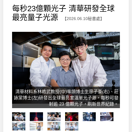
每秒23億顆光子 清華研發全球
最亮量子光源
【2026.06.10秘書處】
清華材料系林皓武教授(中)率領博士生廖子豪(右)、莊
詠棠博士(左)研發出全球最亮室溫單光子源，每秒可發
射逾 23 億顆光子，刷新世界紀錄。