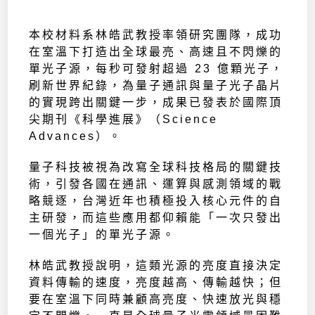
本校材料系林皓武教授率領研究團隊，成功
在室溫下打造出全球最亮、高速且不閃爍的
單光子源，每秒可發射超過 23 億顆光子，
刷新世界紀錄，為量子通訊與量子光子晶片
的實現跨出關鍵一步，成果已發表於國際頂
尖期刊《科學進展》（Science
Advances）。
量子科技被視為改寫全球科技格局的關鍵技
術，引發各國在通訊、運算與感測領域的戰
略競逐，台灣近年也積極投入核心元件的自
主研發，而這些應用都仰賴能「一次只發出
一個光子」的單光子源。
林皓武教授說明，這類光源的亮度直接決定
資料傳輸的速度，亮度越高、傳輸越快；但
要在室溫下同時兼顧高亮度、快速放光與穩