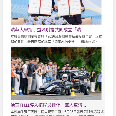
清華大學攜手益鼎創投共同成立「清...
本校與益鼎創業投資於「2026台灣創投暨私募投資年會」正式
啟動合作，將共同推動成立「清華未來基金... (
繼續閱讀
)
清華TH11導入拓撲最佳化 無人車辨...
本校學生賽車團隊「清大賽車工廠」6月25日發表第11代方程式