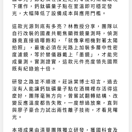
下運作，鈣鈦礦量子點在室溫即可穩定發
光，大幅降低了設備成本與應用門檻。
這款光源到底有多亮？林教授分享，團隊以
自行改裝的國產共軛焦顯微鏡量測時，偵測
器竟直接過曝飽和，「就像拿相機對著太陽
拍照」，最後必須在光路上加裝多層中性密
度濾鏡，等於替儀器戴上「墨鏡」，才能完
成量測。實測證實，這款元件亮度領先國際
既有紀錄逾十倍。
研發之路並不順遂。莊詠棠博士坦言，過去
沒有人能讓鈣鈦礦量子點在酒精裡存活得這
麼好，團隊毫無方向，曾嘗試翻轉結構、改
變反應溫度都告失敗，一度想過放棄，直到
與廖子豪合力試出兩性離子技術，才看見曙
光。
本項成果由清華團隊獨立研發，獲國科會及