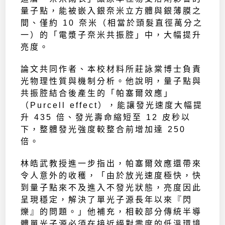
量子點，能被嵌入銀奈米立方體與銀薄膜之
間、僅約 10 奈米（相當於頭髮直徑萬分之
一）的「電漿子奈米共振腔」中，大幅提升
亮度。
論文共同作者、本校材料所莊詠棠博士負責
光物理性質與機制分析。他說明，量子點與
共振腔結合後產生的「帕塞爾效應」
（Purcell effect），能讓發光速度大幅提
升 435 倍、發光壽命縮短至 12 皮秒以
下，整體發光強度較整合前增加達 250
倍。
林皓武教授進一步指出，帕塞爾效應還帶來
令人意外的收穫，「由於放光速度極快，快
到量子點來不及進入不發光狀態，亮度因此
呈現穩定，解決了單光子源長年以來『閃
爍』的問題。」他補充，相較部分傳統半導
體單光子源必須在接近絕對零度的低溫環境