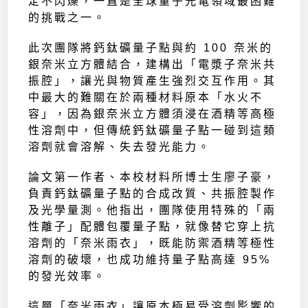
定不閃爍，一直是全球量子光電領域最困難
的挑戰之一。
此次團隊將鈣鈦礦量子點與約 100 奈米的
銀奈米立方體結合，建構出「電漿子奈米共
振腔」，讓光與物質產生強烈交互作用。其
中最大的難關在於兩種材料原本「水火不
容」，因為銀奈米立方體須浸在酒精等高極
性溶劑中，但傳統鈣鈦礦量子點一碰到這類
溶劑就會溶解、失去發光能力。
論文第一作者、本校材料所博士生廖子豪，
負責鈣鈦礦量子點的合成改質、共振腔製作
及光學量測。他指出，團隊使用特殊的「兩
性離子」配體包覆量子點，就像替它穿上抗
溶劑的「奈米雨衣」，既能防禦酒精等極性
溶劑的破壞，也成功維持量子點高達 95%
的發光效率。
這層「奈米雨衣」讓原本極易受溶劑影響的