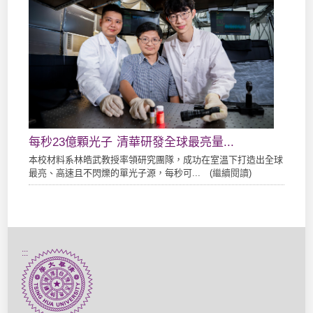
每秒23億顆光子 清華研發全球最亮量...
本校材料系林皓武教授率領研究團隊，成功在室溫下打造出全球
最亮、高速且不閃爍的單光子源，每秒可... (
繼續閱讀
)
:::