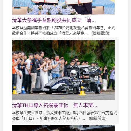
清華大學攜手益鼎創投共同成立「清...
本校與益鼎創業投資於「2026台灣創投暨私募投資年會」正式
啟動合作，將共同推動成立「清華未來基金... (
繼續閱讀
)
清華TH11導入拓撲最佳化 無人車辨...
本校學生賽車團隊「清大賽車工廠」6月25日發表第11代方程式
賽車「TH11」。新車升級無人駕駛系統，... (
繼續閱讀
)