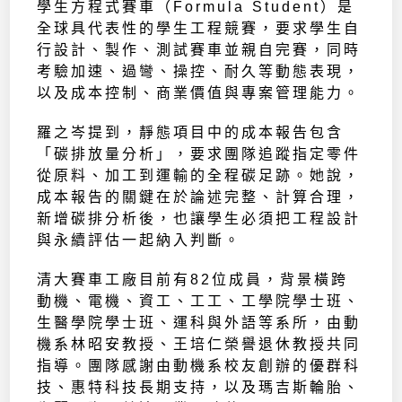
學生方程式賽車（Formula Student）是
全球具代表性的學生工程競賽，要求學生自
行設計、製作、測試賽車並親自完賽，同時
考驗加速、過彎、操控、耐久等動態表現，
以及成本控制、商業價值與專案管理能力。
羅之岑提到，靜態項目中的成本報告包含
「碳排放量分析」，要求團隊追蹤指定零件
從原料、加工到運輸的全程碳足跡。她說，
成本報告的關鍵在於論述完整、計算合理，
新增碳排分析後，也讓學生必須把工程設計
與永續評估一起納入判斷。
清大賽車工廠目前有82位成員，背景橫跨
動機、電機、資工、工工、工學院學士班、
生醫學院學士班、運科與外語等系所，由動
機系林昭安教授、王培仁榮譽退休教授共同
指導。團隊感謝由動機系校友創辦的優群科
技、惠特科技長期支持，以及瑪吉斯輪胎、