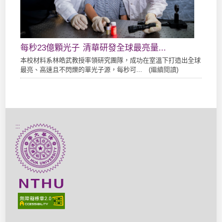
每秒23億顆光子 清華研發全球最亮量...
本校材料系林皓武教授率領研究團隊，成功在室溫下打造出全球
最亮、高速且不閃爍的單光子源，每秒可... (
繼續閱讀
)
:::