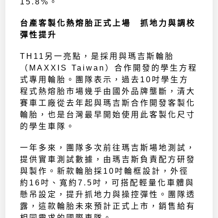
15.8%。
台產客製化熱熔胎正式上場 抓地力與調校
彈性提升
TH11另一亮點，是採用與瑪吉斯輪胎
（MAXXIS Taiwan）合作開發的學生方程
式專用輪胎。團隊表示，過去10吋學生方
程式熱熔胎市場幾乎由國外品牌壟斷，清大
賽車工廠從去年起與瑪吉斯合作開發客製化
輪胎，也是台灣最早開始使用此客製化尺寸
的學生車隊。
一年多來，團隊多次前往瑪吉斯場地測試，
提供實車測試數據，由瑪吉斯負責配方研發
與製作。新款輪胎採10吋輪框設計，外徑
約16吋、寬約7.5吋，可搭配輕量化車體與
懸吊設定，提升抓地力與操控彈性。團隊透
露，這款輪胎未來預計正式上市，銷售給有
相同需求的國際車隊。