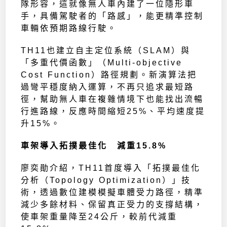
隊形容，這就像無人車內建了一位隱形車
手，具備駕駛者的「路感」，能更精準控制
車輛依預期路線行駛。
TH11也建立自主定位系統（SLAM）與
「多重代價函數」（Multi-objective
Cost Function）路徑規劃。新演算法把
過彎平穩度納入運算，不再只追求最短路
徑，幫助無人車在複雜情境下也能找出流暢
行進路線，反應時間縮短25%、平均速度提
升15%。
車架導入拓撲最佳化 減重15.8%
廖奕勛介紹，TH11首度導入「拓撲最佳化
分析（Topology Optimization）」技
術，透過數位建模模擬車體受力路徑，精準
減少多餘材料、保留真正受力的支撐結構，
使車架重量降至24公斤，較前代減重