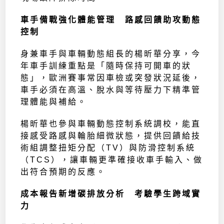
車手備戰強化體能管理 路感回饋助攻動態
控制
身兼車手與車輛動態組長的楊昕華分享，今
年車手訓練重點是「隨時保持可開車的狀
態」，歐洲賽事常因車檢或突發狀況延後，
車手必須在高溫、脫水與等待壓力下精準管
理體能與補給。
楊昕華也參與車輛動態控制系統調校，能直
接感受路感與輪胎細微狀態，提供回饋給技
術組調整扭矩分配（TV）與防滑控制系統
（TCS），讓車輛更準確接收車手輸入、做
出符合預期的反應。
成本報告新增碳排放分析 考驗學生跨域實
力