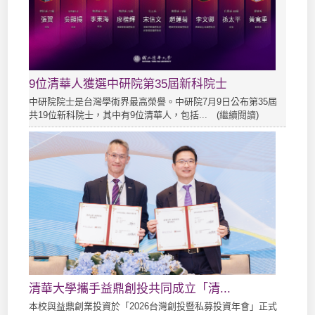
9位清華人獲選中研院第35屆新科院士
中研院院士是台灣學術界最高榮譽。中研院7月9日公布第35屆
共19位新科院士，其中有9位清華人，包括... (
繼續閱讀
)
清華大學攜手益鼎創投共同成立「清...
本校與益鼎創業投資於「2026台灣創投暨私募投資年會」正式