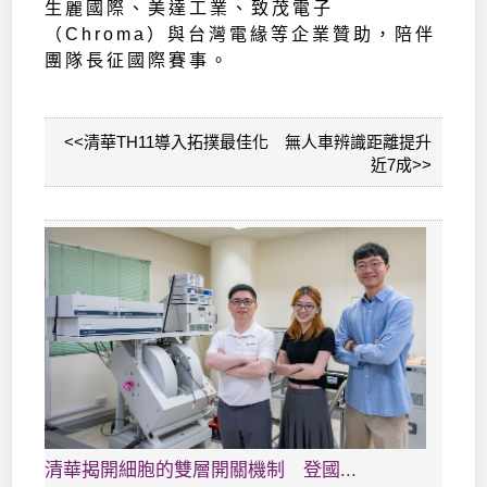
生麗國際、美達工業、致茂電子
（Chroma）與台灣電緣等企業贊助，陪伴
團隊長征國際賽事。
<<清華TH11導入拓撲最佳化 無人車辨識距離提升
近7成>>
清華揭開細胞的雙層開關機制 登國...