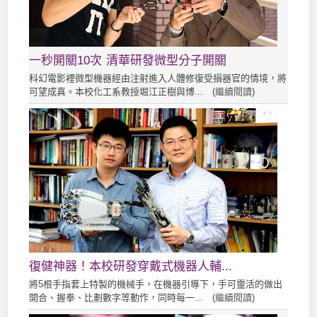
一秒開關10次 清華研發微型分子開關
科幻電影裡微型機器經由注射進入人體修復受損器官的情境，將
可望成真。本校化工系教授堀江正樹與博... (
繼續閱讀
)
復健神器！本校研發穿戴式機器人輔...
將5根手指套上特製的機械手，在機器引導下，手可靈活的做出
開合、握拳、比劃數字等動作，同時每一... (
繼續閱讀
)