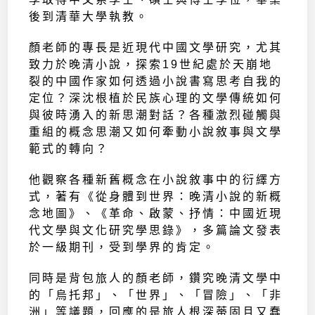
後到清華大學執教。
顏老師的專長是近現代中國文學研究，尤其
致力於晚清小說，探索19世紀處於天崩地
裂的中國作家如何透過小說書寫思考自我的
定位？深沈根植於民族心理的文學傳統如何
與彼時湧入的新思潮對話？各種激烈碰觸與
重組的概念思潮又如何牽動小說敘事與文學
範式的轉向？
他觀察各種新舊概念在小說敘事中的衍繹方
式，著有《從身體到世界：晚清小說的新概
念地圖》、《革命、啟蒙、抒情：中國近現
代文學與文化研究學思錄》，多篇論文發表
於一級期刊，受到學界的肯定。
同時是背包旅人的顏老師，鑽究晚清文學中
的「烏托邦」、「世界」、「冒險」、「非
洲」等議題，回應的是旅人根深蒂固且又蠢