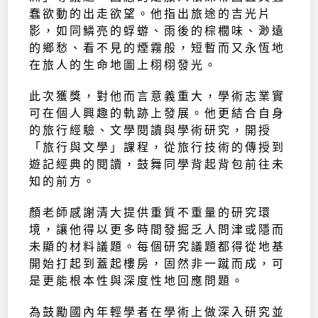
蠢欲動的出走欲望。他指出旅途的吉光片
影，如同鱗亮的蜉蝣、雨後的棕櫚味、渺遠
的鄉愁、看不見的煙霧般，短暫而又永恆地
在旅人的生命地圖上栩栩發光。
此次獲獎，對他而言意義重大，學術志業實
可在個人興趣的軌跡上發展。他更結合自身
的旅行經驗、文學閱讀與學術研究，開授
「旅行與文學」課程，從旅行技術的傳授到
遊記經典的閱讀，鼓舞同學背起背包前往未
知的前方。
顏老師感謝清大提供重質不重量的研究環
境，讓他得以更多時間發掘乏人問津或隱而
未顯的材料議題。每個研究議題都得從地基
開始打起到蓋起樓房，固然非一蹴而成，可
是更能根本性與深度性地回應問題。
為鼓勵國內年輕學者在學術上做深入研究並