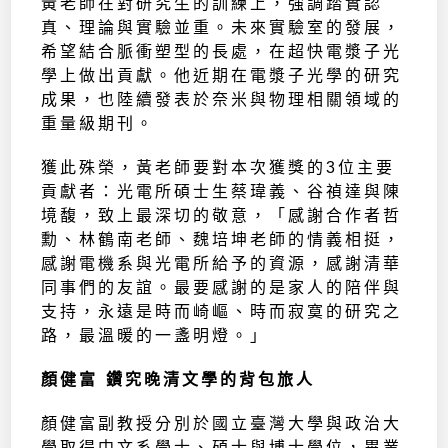
黃老師在對研究生的訓練上，強調踏實認
真、理論與實驗並重。未來實驗室的發展，
希望結合脈衝塑型的長處，在超快電漿子光
學上做出貢獻。他近期在電漿子光學的研究
成果，也陸續發表於奈米與物理相關領域的
重量級期刊。
獲此殊榮，黃老師要對本次獲獎的3位主要
貢獻者：光電所碩士生蔡瑋義、谷禎達與陳
境馥，致上最深切的敬意，「感謝合作者哲
勳、林鶴南老師、魏培坤老師的情義相挺，
感謝電機系與光電所給予的資源，感謝清華
同事們的友誼。最要感謝的是家人的陪伴與
支持，永遠是時而崎嶇、時而寂寞的研究之
路，最溫暖的一盞明燈。」
顏健富 鑽究晚清文學的背包旅人
顏健富副教授分別於國立臺灣大學與政治大
學取得中文系學士、碩士與博士學位，畢業