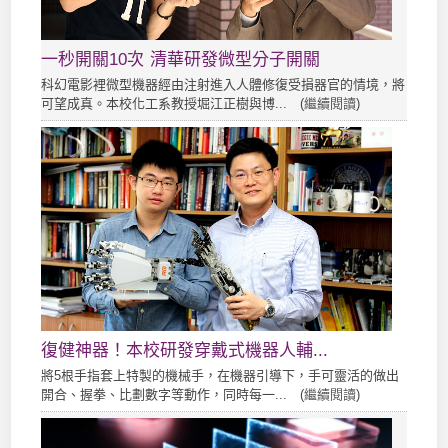
一秒開關10次 清華研發微型分子開關
科幻電影裡微型機器經由注射進入人體修復受損器官的情境，將
可望成真。本校化工系教授堀江正樹與博... (
繼續閱讀
)
復健神器！本校研發穿戴式機器人輔...
將5根手指套上特製的機械手，在機器引導下，手可靈活的做出
開合、握拳、比劃數字等動作，同時每一... (
繼續閱讀
)