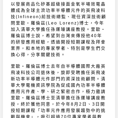
以發展商品化矽基超級接面金氧半場效電晶
體成為全球主流功率半導體元件的英飛凌科
技(Infineon)前技術總監、現任資深技術顧
問里歐‧羅倫茲(Leo Lorenz)博士，今年
加入清華大學擔任孫運璿講座教授。里歐‧
羅倫茲博士說，希望到台灣來傳授他40年
的研發應用經驗，透過開授短期課程及拜會
業界，和本地的專家學者、特別是學生們交
換心得，分享關鍵技術。
里歐‧羅倫茲博士去年自半導體國際大廠英
飛凌科技公司退休後，旋即受聘擔任英飛凌
新功率半導體元件部門的資深技術顧問。清
華大學電機資訊學院為促成國內功率半導體
應用元件產、學、研之緊密合作，極力邀請
里歐‧羅倫茲博士至清華擔任孫運璿講座教
授，終於獲他同意，於今年8月2日、3日開
授短期課程「功率元件應用發展趨勢中的挑
戰與機會」，吸引超過70位專家學者與教