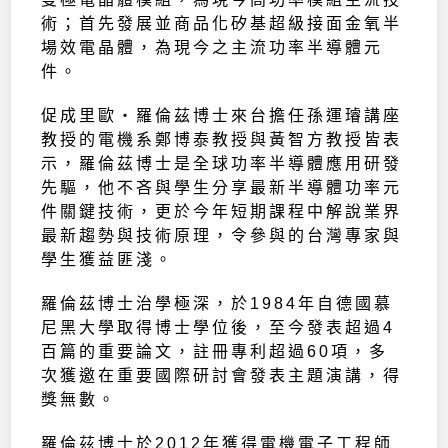
術；首先發展並商品化矽基超級接面金氧半
場效電晶體，為現今之主流功率半導體元
件。
促成里歐‧羅倫茲博士來台擔任孫運璿講座
教授的電機系鄭博泰教授與黃智方教授皆表
示，羅倫茲博士是全球功率半導體應用研發
先驅，他不吝與學生分享最新半導體功率元
件關鍵技術，更於今年短期課程中解說業界
最新趨勢與技術原理，令參與的台灣專家與
學生獲益匪淺。
羅倫茲博士治學極深，於1984年自德國慕
尼黑大學取得博士學位後，至今發表超過4
百篇的重要論文，註冊專利超過60項，多
次獲邀在重要國際研討會發表主題演講，得
獎無數。
羅倫茲博士於2012年獲得電機電子工程師