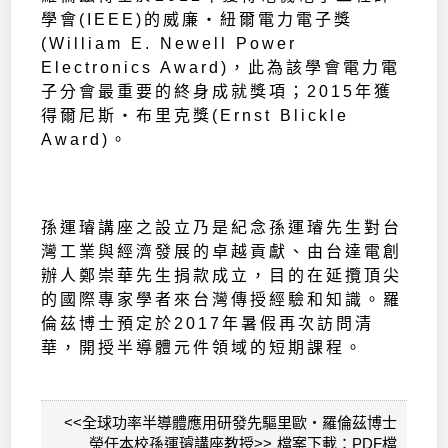
學會(IEEE)的威廉‧紐爾電力電子獎
(William E. Newell Power
Electronics Award)，此為該學會電力電
子分會最重要的終身成就獎項；2015年獲
得爾尼斯‧布里克獎(Ernst Blickle
Award)。
孫運璿講座之設立乃是紀念孫運璿先生對台
灣工業與經濟發展的卓越貢獻、由台達電創
辦人鄭崇華先生捐款成立，目的在延攬頂尖
的國際專家學者來台灣傳授經驗和知識。羅
倫茲博士預定於2017年暑假再次訪問清
華，開授半導體元件領域的短期課程。
<<全球功率半導體應用研發先驅里歐‧羅倫茲博士
榮任本校孫運璿講座教授>> 檔案下載：
PDF檔