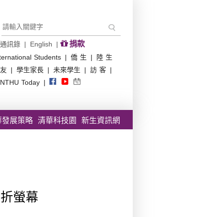
捐款
通訊錄
|
English
|
ternational Students
|
僑 生
|
陸 生
友
|
學生家長
|
未來學生
|
訪 客
|
NTHU Today
|
華發展策略
清華科技園
新生資訊網
彎折螢幕