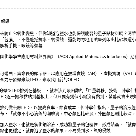
新竹報導
來防止它氧化變黑，但你知道泡鹽水也能保護脆弱的量子點材料嗎？清華
包膜」，不僅能抵抗水、氧侵蝕，還能均勻地用噴墨列印出比砂粒還小的微米
解析手機、眼鏡等螢幕。
會應用材料與界面》（ACS Applied Materials＆Interfac
可彎曲、壽命長的顯示器，以應用在擴增實境（AR）、虛擬實境（VR
力研發微米級LED，來取代目前的OLED。
下的微型LED排列在基板上，就牽涉到最困難的「巨量轉移」技術。陳學
LED逐一搬移黏貼到基板上，但只要有幾個小點沒有黏到，螢幕就會出現
排列微米級LED，以提高良率、節省成本。但陳學仕指出，量子點溶液
布，「就像不小心滴落的咖啡滴，中心顏色比較淡，外圈顏色則比較深，
加入鹽水，也就是氯化鈉溶液，成功將量子點包覆住，形成結晶，「就像
點也更穩定，就像泡了鹽水的蘋果，不易受到水、氧的侵蝕。