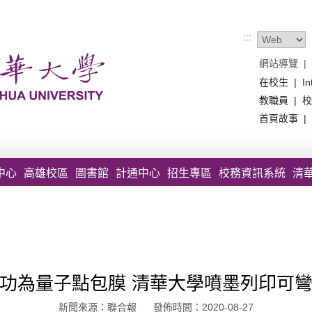
:::
網站導覽
|
在校生
|
In
教職員
|
校
首頁故事
|
中心
高雄校區
圖書館
計通中心
招生專區
校務資訊系統
清
功為量子點包膜 清華大學噴墨列印可
新聞來源：聯合報 發佈時間：2020-08-27