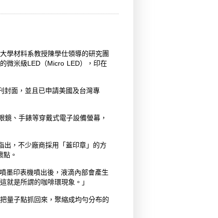
大學材料系教授陳學仕領導的研究團
級LED（Micro LED），印在
es）期刊封面，並且已申請美國及台灣專
）眼鏡、手錶等穿戴式電子設備螢幕，
仕指出，不少廠商採用「蓋印章」的方
壞點。
經噴墨印表機噴出後，液滴內部會產生
這就是所謂的咖啡環現象。」
把量子點抓回來，聚縮成均勻分布的