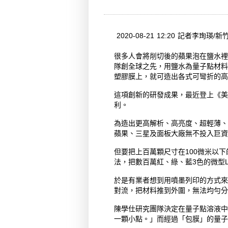
2020-08-21 12:20 記者李珣瑛/
很多人會將削切後的蘋果泡在鹽水裡
隊創全球之先，用鹽水為量子點材料「
塑膠膜上，就可造出各式可彎折的高
這項創新的研發成果，最近登上《美國化學學
利。
為造出更高解析、高亮度、超輕薄、
蘋果、三星及面板大廠無不投入巨資全
但要把上百萬顆尺寸在100微米以
法，把數百萬紅、綠、藍3色的微型
於是有業者想到用噴墨列印的方式來
對流，把材料推到外圍，無法均勻分
陳學仕研究團隊決定在量子點溶液中
一顆小點。」而經過「包膜」的量子