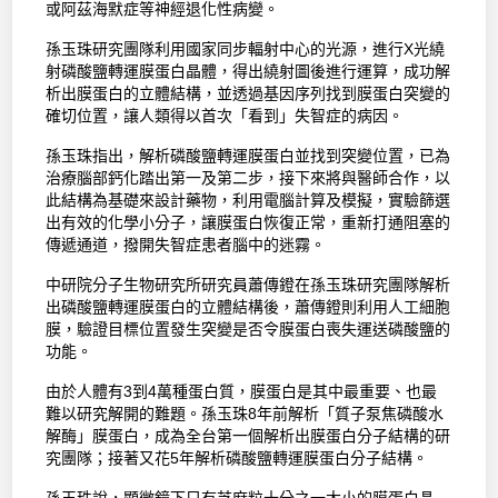
或阿茲海默症等神經退化性病變。
孫玉珠研究團隊利用國家同步輻射中心的光源，進行X光繞
射磷酸鹽轉運膜蛋白晶體，得出繞射圖後進行運算，成功解
析出膜蛋白的立體結構，並透過基因序列找到膜蛋白突變的
確切位置，讓人類得以首次「看到」失智症的病因。
孫玉珠指出，解析磷酸鹽轉運膜蛋白並找到突變位置，已為
治療腦部鈣化踏出第一及第二步，接下來將與醫師合作，以
此結構為基礎來設計藥物，利用電腦計算及模擬，實驗篩選
出有效的化學小分子，讓膜蛋白恢復正常，重新打通阻塞的
傳遞通道，撥開失智症患者腦中的迷霧。
中研院分子生物研究所研究員蕭傳鐙在孫玉珠研究團隊解析
出磷酸鹽轉運膜蛋白的立體結構後，蕭傳鐙則利用人工細胞
膜，驗證目標位置發生突變是否令膜蛋白喪失運送磷酸鹽的
功能。
由於人體有3到4萬種蛋白質，膜蛋白是其中最重要、也最
難以研究解開的難題。孫玉珠8年前解析「質子泵焦磷酸水
解酶」膜蛋白，成為全台第一個解析出膜蛋白分子結構的研
究團隊；接著又花5年解析磷酸鹽轉運膜蛋白分子結構。