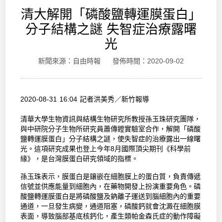
清大解開「磷酸鹽轉運膜蛋白」
分子結構之謎 失智症治療露曙
光
新聞來源：自由時報 發佈時間：2020-09-02
2020-08-31 16:04 記者洪美秀／新竹報導
清華大學生物資訊與結構生物研究所教授孫玉珠研究團隊，
與中研院分子生物所研究員蕭傳鐙實驗室合作，解開「磷酸
鹽轉運膜蛋白」分子結構之謎，使失智症的治療露出一線曙
光。這項研究成果也登上今年8月國際頂尖期刊《科學前
緣》，是台灣膜蛋白研究領域的指標。
孫玉珠表示，膜蛋白是鑲嵌在細胞膜上的蛋白質，負責傳遞
信號並供應能量到細胞內，在藥物開發上扮演重要角色。磷
酸鹽轉運膜蛋白是將磷酸鹽及鈉離子運送到腦細胞內的重要
通道，一旦發生病變，通道阻塞，磷酸鈣就會沈澱在細胞膜
表面，導致腦部基底核鈣化，產生類帕金森氏症的動作障礙