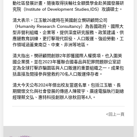
動社區發展計畫，隨後取得扶輪社全額獎學金赴英國發展研
究院（Institute of Development Studies,IDS）攻讀碩士。
清大表示，江玉敏26歲時在英國創立憫研顧問公司
（Humanity Research Consultancy）為各國政府、國際大
型非營利組織、企業等，提供深度研究服務、政策建議、供
應鏈教育訓練，更打擊現代奴役、人口販運、強迫勞動，工
作領域涵蓋東南亞、中東、非洲等地區。
清大指出，憫研顧問創辦2年即獲國際人權獎項，也入圍英
國企業獎，並在2023年獲聯合國毒品與犯罪問題辦公室認
定為全球打擊詐騙園區與人口販運的重要組織之一，成果包
括直接及間接參與營救約70名人口販運倖存者。
清大今天公布2024年傑出校友當選名單，包括江玉敏、長
期關懷文化與社會發展的傳道人陳筱宇、廣達電腦執行副總
經理蔡文弘、惠特科技創辦人徐秋田等4人。
<回上一頁