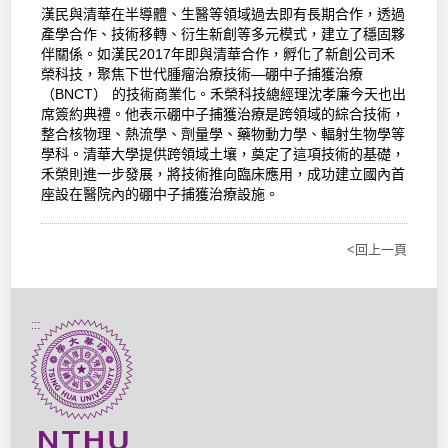
漢民與清華在半導體、生醫等領域過去即有長期合作，透過
產學合作、技術移轉、衍生新創等多元模式，建立了穩固夥
伴關係。如漢民2017年即與清華合作，孵化了新創公司禾
榮科技，聚焦下世代腫瘤治療技術—硼中子捕獲治療
（BNCT） 的技術商業化。禾榮科技總經理沈孝廉今天也出
席簽約典禮。他表示硼中子捕獲治療是跨領域的綜合技術，
整合核物理、熱流學、劑量學、藥物動力學、輻射生物學等
學科。清華大學提供跨領域土壤，奠定了這項技術的基礎，
禾榮則進一步發展，將技術推向臨床應用，成功建立國內首
座設在醫院內的硼中子捕獲治療設施。
<回上一頁
:::