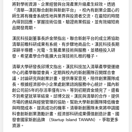
將對學術資源、企業經營與台灣產業升級產生綜效。透過
「清華—漢民聯合創新與新創平台」，校內有創業企圖心的
師生將有機會系統性地與業界與投資者交流，在最短的時間
內得到回應，掌握技術估值，驗證商業假設，並有效縮短商
品開發周期。
漢民科技副董事長許金榮指出，聯合新創平台的成立將協助
清華前瞻科研成果有系統、有步驟地商品化。漢民科技長期
深耕半導體、光電、生醫產業技術與服務，並積極投入研
發，希望產學合作能擴大台灣技術扎根的種子。
清華大學研發長邱博文指出，漢民科技加入清華產學營運總
中心的產學聯盟會員，定期與校內的新創團隊召開媒合會
議，討論研究與創業計畫，提供專家意見，陪伴創業團隊成
長。根據經濟部中小企業處創業諮詢服務中心統計，國內新
創公司前5年的存活率僅有1%，等到初期資金燒完了，還看
不到希望就草草結束。邱博文說，漢民與清華的合作，提供
市場的連結與經營管理的協助，幫助大學新創團隊降低機會
與時間成本，提高成功的機率。清華新創團隊未來將申請國
科會創新創業激勵計畫、經濟部科研成果價值創造計畫、國
發會國家新創品牌 （Startup Island TAIWAN），爭取更多
資源。