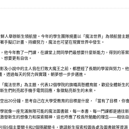
新鮮人舉辦新生領航營。今年的學生團隊規畫以「魔法世界」為領航營主
著手擬訂計畫、持續努力，魔法也可望在現實世界中發生。
，他今年教了一門課，在課堂上問同學們最想要什麼新能力，得到的答案
、想要更有自信。
影及小說中的主人翁在打敗大魔王之前，都歷經了長期的學習與努力。他
畫，透過每天的努力與實踐，朝夢想一步步邁進。
「魔法世界」為主題，代表12個學院的旗幟高懸體育館，歡迎全體新生
新生們則亮起手機手電筒回應，象徵點亮新生的未來。
空出20分鐘，思考自己在大學受教育的目標是什麼，「當有了目標，你
學就像一座充滿無限可能的魔法圖書館，每一本書、每一門課都是通往新
激發新生的想像力和探索精神，這也呼應了校長所勉勵的理念——相信自
包括5個主要關卡和2個隱藏關卡，邀請新生探索校園各處及圖書館等資源