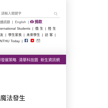
捐款
通訊錄
|
English
|
ternational Students
|
僑 生
|
陸 生
友
|
學生家長
|
未來學生
|
訪 客
|
NTHU Today
|
華發展策略
清華科技園
新生資訊網
讓魔法發生