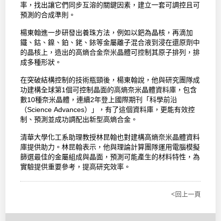
率，找出讓它們同步互溶的關鍵因素，建立一套可調控且可
預測的合成準則。
楊東翰進一步研發出養珠方法，例如以鈀為晶核，再滴加
鐵、鈷、鎳、鉑、銠、銥等金屬離子混合液到浸在還原劑中
的晶核上，造出的高熵合金奈米晶體可控制其原子排列，排
成多種形狀。
在突破結構控制的技術瓶頸後，楊東翰說，他與研究團隊成
功建構全球第1個可控制晶面的高熵奈米晶體資料庫，包含
數10種奈米晶體，連續2年登上國際期刊「科學前沿
（Science Advances）」，有了這個資料庫，更能有效控
制、預測並成功調配出新型高熵合金。
清華大學化工系助理教授林昆翰也對建構高熵奈米晶體資料
庫提供助力。林昆翰表示，他與理論計算團隊運用電腦模擬
篩選最佳的金屬組成與晶面，預測可能產生的材料特性，為
實驗提供重要參考，提高研究效率。
<回上一頁