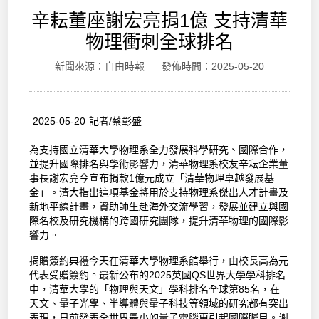
辛耘董座謝宏亮捐1億 支持清華
物理衝刺全球排名
新聞來源：自由時報 發佈時間：2025-05-20
2025-05-20 記者/蔡彰盛
為支持國立清華大學物理系全力發展科學研究、國際合作，
並提升國際排名與學術影響力，清華物理系校友辛耘企業董
事長謝宏亮今宣布捐款1億元成立「清華物理卓越發展基
金」。清大指出這項基金將用於支持物理系傑出人才計畫及
新地平線計畫，資助師生赴海外交流學習，發展並建立與國
際名校及研究機構的跨國研究團隊，提升清華物理的國際影
響力。
捐贈簽約典禮今天在清華大學物理系館舉行，由校長高為元
代表受贈簽約。最新公布的2025英國QS世界大學學科排名
中，清華大學的「物理與天文」學科排名全球第85名，在
天文、量子光學、半導體與量子科技等領域的研究都有突出
表現，日前發表全世界最小的量子電腦更引起國際矚目。謝