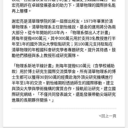
宏亮期許在卓越發展基金的助力下，清華物理的國際排名能
再上層樓。
謝宏亮是清華理學院的第一屆傑出校友，1973年畢業於清
華物理系，清華物理系主任劉怡維說，基金的運用將分為兩
大部分。從今年開始的10年內，「物理系傑出人才計畫」
將每年提撥400萬元，其中300萬元用於支持3名教授進行半
年至1年的國外頂尖大學駐點研究；另100萬元支持駐點在
清華物理的年輕國科會研究學者專題研究，提升其待遇，鼓
勵他們積極與系上教授形成研究團隊。
「物理系新地平線計畫」則每年提撥610萬元（含學校補助
款）用於博士研究生國際交流獎學金，所有清華物理系的博
士生都可以獲得30到50萬的經費赴海外頂尖研究機構進行
半年至1年的交流。劉怡維期盼透過師生的國際移動，建立
與頂尖大學與學術機構的實質合作，接軌前沿研究，建立國
際研究網絡，「不僅共同發表論文，還能發展帶動尖端研究
進展的長期夥伴關係。」
<回上一頁