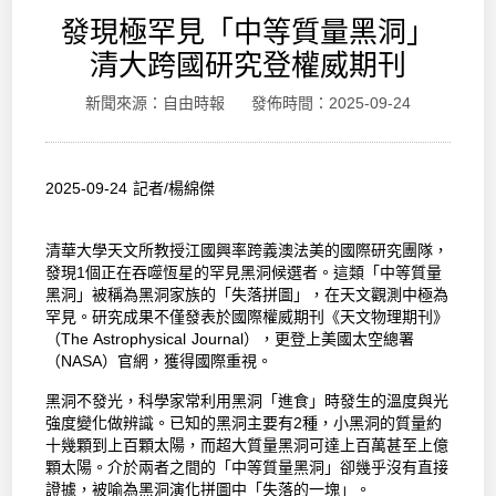
發現極罕見「中等質量黑洞」
清大跨國研究登權威期刊
新聞來源：自由時報 發佈時間：2025-09-24
2025-09-24 記者/楊綿傑
清華大學天文所教授江國興率跨義澳法美的國際研究團隊，
發現1個正在吞噬恆星的罕見黑洞候選者。這類「中等質量
黑洞」被稱為黑洞家族的「失落拼圖」，在天文觀測中極為
罕見。研究成果不僅發表於國際權威期刊《天文物理期刊》
（The Astrophysical Journal），更登上美國太空總署
（NASA）官網，獲得國際重視。
黑洞不發光，科學家常利用黑洞「進食」時發生的溫度與光
強度變化做辨識。已知的黑洞主要有2種，小黑洞的質量約
十幾顆到上百顆太陽，而超大質量黑洞可達上百萬甚至上億
顆太陽。介於兩者之間的「中等質量黑洞」卻幾乎沒有直接
證據，被喻為黑洞演化拼圖中「失落的一塊」。