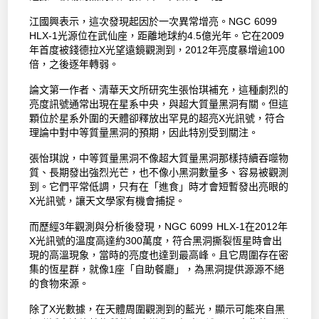
江國興表示，這次發現起因於一次異常增亮。NGC 6099
HLX-1光源位在武仙座，距離地球約4.5億光年。它在2009
年首度被錢德拉X光望遠鏡觀測到，2012年亮度暴增逾100
倍，之後逐年轉弱。
論文第一作者、清華天文所研究生張怡琪補充，這種劇烈的
亮度訊號通常出現在星系中央，與超大質量黑洞有關。但這
顆位於星系外圍的天體卻釋放出罕見的超亮X光訊號，符合
理論中對中等質量黑洞的預期，因此特別受到關注。
張怡琪說，中等質量黑洞不像超大質量黑洞那樣持續吞噬物
質、長期發出強烈光芒，也不像小黑洞數量多、容易被觀測
到。它們平常低調，只有在「進食」時才會短暫發出亮眼的
X光訊號，讓天文學家有機會捕捉。
而歷經3年觀測與分析後發現，NGC 6099 HLX-1在2012年
X光訊號的溫度高達約300萬度，符合黑洞撕裂恆星時會出
現的高溫現象，當時的亮度也達到最高峰。且它周圍存在密
集的恆星群，就像1座「自助餐廳」，為黑洞提供源源不絕
的食物來源。
除了X光數據，在天體周圍觀測到的藍光，顯示可能來自黑