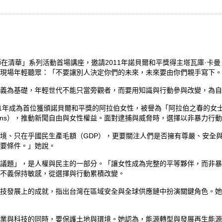
清華」系列活動首場講座，邀請2011年諾貝爾和平獎得主塔瓦庫·卡曼（Taw
勵現場年輕聽眾：「不要讓別人決定你們的未來，未來要由你們親手寫下。
義為基礎，年輕世代不能只當旁觀者，而要用知識與行動參與改變，為自
11年成為首位獲頒諾貝爾和平獎的阿拉伯女性，被譽為「阿拉伯之春的女
ithout Chains），推動新聞自由與女性權益。面對逮捕與威脅時，選擇以非暴
境、只在乎國民生產毛額（GDP），更要關注人們是否擁有尊嚴、安全
要條件。」她說。
議題」，是人權與民主的一部分。「讓女性成為完整的平等夥伴，而非暴
不義保持敏感，從選擇與行動累積改變。
技發展上的成就，指出台灣在區域安全與全球供應鏈中扮演關鍵角色。她
業與科技的同時，要保護土地與環境。她認為，能源轉型與發展再生能源