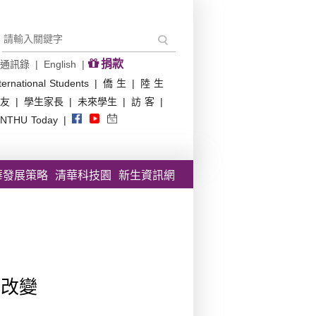
捐款
通訊錄
|
English
|
ternational Students
|
僑 生
|
陸 生
友
|
學生家長
|
未來學生
|
訪 客
|
NTHU Today
|
華發展策略
清華科技園
新生資訊網
與改變