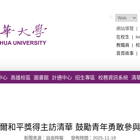
:::
網站導覽
|
在校生
|
In
教職員
|
校
首頁故事
|
中心
高雄校區
圖書館
計通中心
招生專區
校務資訊系統
清
爾和平獎得主訪清華 鼓勵青年勇敢參
新聞來源：自由時報 發佈時間：2025-11-18