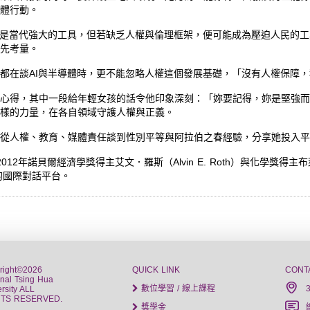
體行動。
I是當代強大的工具，但若缺乏人權與倫理框架，便可能成為壓迫人民的
先考量。
都在談AI與半導體時，更不能忽略人權這個發展基礎，「沒有人權保障
心得，其中一段給年輕女孩的話令他印象深刻：「妳要記得，妳是堅強而
樣的力量，在各自領域守護人權與正義。
從人權、教育、媒體責任談到性別平等與阿拉伯之春經驗，分享她投入平
2年諾貝爾經濟學獎得主艾文．羅斯（Alvin E. Roth）與化學獎得主布萊
性的國際對話平台。
right©2026
QUICK LINK
CONT
onal Tsing Hua
數位學習 / 線上課程
rsity ALL
HTS RESERVED.
獎學金