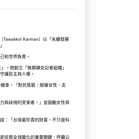
akkol Karman）以「永續發展
」
己和世界負責。
士」。她創立「無鎖鍊女記者組織」
力行動守護民主與人權。
與機會。「對抗貧窮、賦權女性、支
力與歧視的受害者。」並鼓勵女性與
說：「台灣最珍貴的財富，不只是科
是抵禦全球暖化的重要關鍵，呼籲公