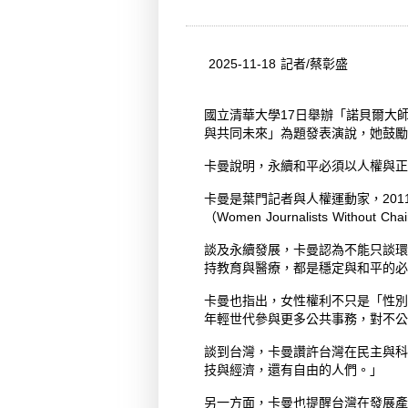
2025-11-18 記者/蔡彰盛
國立清華大學17日舉辦「諾貝爾大師在
與共同未來」為題發表演說，她鼓
卡曼說明，永續和平必須以人權與正
卡曼是葉門記者與人權運動家，20
（Women Journalists W
談及永續發展，卡曼認為不能只談環
持教育與醫療，都是穩定與和平的必
卡曼也指出，女性權利不只是「性別
年輕世代參與更多公共事務，對不公
談到台灣，卡曼讚許台灣在民主與科
技與經濟，還有自由的人們。」
另一方面，卡曼也提醒台灣在發展產