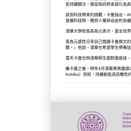
民持續關注，督促政府把承諾化為具
談到科技帶來的挑戰，卡曼指出，A
發展科技時，應把人權與自由列為優
清華大學校長高為元表示，當全世界
高為元感性分享自己閱讀卡曼撰文的
關。」他說，清華也希望學生帶著這
當天卡曼也與清華師生面對面座談，
繼卡曼之後，明年4月清華將再邀請201
Kobilka）到校，持續創造具前瞻
:::
Copy
Nati
Unive
RIG