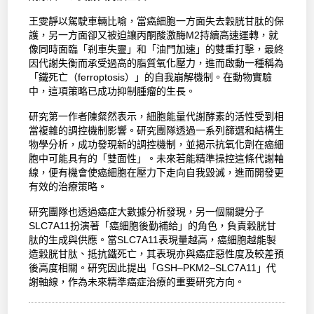
王雯靜以駕駛車輛比喻，當癌細胞一方面失去穀胱甘肽的保
護，另一方面卻又被迫讓丙酮酸激酶M2持續高速運轉，就
像同時面臨「剎車失靈」和「油門加速」的雙重打擊，最終
因代謝失衡而承受過高的脂質氧化壓力，進而啟動一種稱為
「鐵死亡（ferroptosis）」的自我崩解機制。在動物實驗
中，這項策略已成功抑制腫瘤的生長。
研究第一作者陳粲然表示，細胞能量代謝酵素的活性受到相
當複雜的調控機制影響。研究團隊透過一系列篩選和結構生
物學分析，成功發現新的調控機制，並揭示抗氧化劑在癌細
胞中可能具有的「雙面性」。未來若能精準操控這條代謝軸
線，便有機會使癌細胞在壓力下走向自我毀滅，進而開發更
有效的治療策略。
研究團隊也透過癌症大數據分析發現，另一個關鍵分子
SLC7A11扮演著「癌細胞後勤補給」的角色，負責穀胱甘
肽的生成與供應。當SLC7A11表現量越高，癌細胞越能製
造穀胱甘肽、抵抗鐵死亡，其表現亦與癌症惡性度及較差預
後高度相關。研究因此提出「GSH–PKM2–SLC7A11」代
謝軸線，作為未來精準癌症治療的重要研究方向。