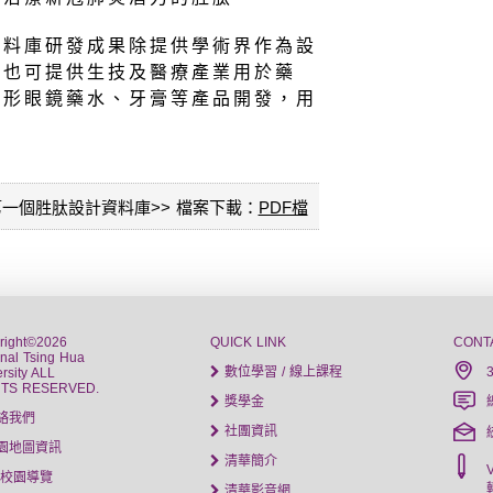
資料庫研發成果除提供學術界作為設
來也可提供生技及醫療產業用於藥
隱形眼鏡藥水、牙膏等產品開發，用
第一個胜肽設計資料庫>> 檔案下載：
PDF檔
right©2026
QUICK LINK
CONT
onal Tsing Hua
數位學習 / 線上課程
rsity ALL
HTS RESERVED.
獎學金
絡我們
社團資訊
園地圖資訊
清華簡介
D校園導覽
清華影音網