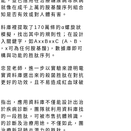
功能，並已應用在治療糖尿病等疾病
發就像在成千上萬的胺基酸序列組合
才知是否有效或對人體有害。
料庫裡提取了170萬條的α螺旋狀
腦模擬，找出其中的規則性；在設計
關鍵字，如AxxBxxC (A、B、
，x可為任何胺基酸)，數據庫即可
結構與功能的胜肽序列。
藍忠昱老師，進一步以實驗來證明電
證實資料庫選出來的殺菌胜肽在對抗
有更好的功效，且不易造成紅血球破
師指出，應用資料庫不僅能設計出治
用於疾病診斷，團隊就利用資料庫找
中的一段胜肽，可被市售抗體辨識，
新的診斷及治療用途。不僅如此，團
具治療新冠肺炎潛力的胜肽。