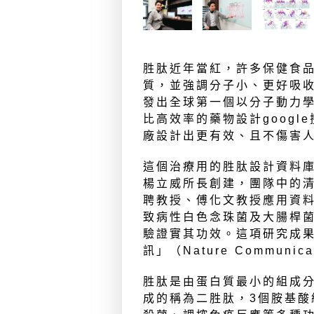
胜肽近年當紅，許多保健食
質，並強調分子小、更好吸
發出全球第一個以分子動力
比高效率的藥物設計goog
廠設計出更有效、且不傷害
這個治療用的胜肽設計資料
楊立威所長創建，團隊中的
聘教授、傅化文教授應用資
致病性白色念珠菌及大腸桿
驗證實其功效。這項研究成
訊」（Nature Communica
胜肽是由蛋白質最小的組成分
成的稱為二胜肽，3個胺基酸