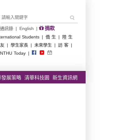
捐款
通訊錄
|
English
|
ternational Students
|
僑 生
|
陸 生
友
|
學生家長
|
未來學生
|
訪 客
|
NTHU Today
|
華發展策略
清華科技園
新生資訊網