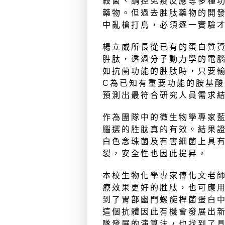
殺菌、調控免疫反應等多種
藥物。但過去胜肽藥物的開
中亂槍打鳥，必須逐一實驗
楊立威所長從已有的蛋白質資
胜肽，透過分子動力學的電
如抗菌功能的胜肽時，只要輸入
C為已知有重要功能的胺基酸
預測出最符合研究人員需求
作為團隊中的微生物學專家
腦選的胜肽真的有效。結果
白色念珠菌及有害細菌上具
裂，安全性也因此提昇。
本校生物化學專家傅化文老
療效果更好的胜肽，也可應
到了胃部幽門螺旋桿菌蛋白
這個抗體因此有機會發展出
隊發展的演算法，也找到了