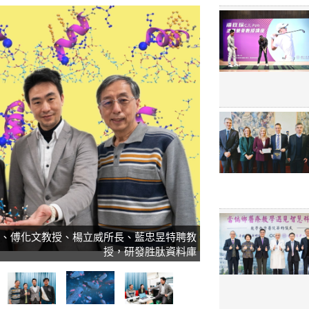
)、傅化文教授、楊立威所長、藍忠昱特聘教
授，研發胜肽資料庫