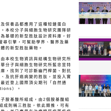
品及保養品都應用了這種短鏈蛋白
收。本校分子與細胞生物研究團隊研
學為基礎的新型胜肽設計資料庫，好
le搜尋引擎，可幫助學界、醫界及藥
人體的新型胜肽藥物。
庫由本校生物資訊與結構生物研究所
清華分子與細胞生物研究所藍忠昱特
料庫，找到了可診斷幽門桿菌、對抗
菌、及抗肝癌病變的胜肽，並投入實
果最近登上國際頂尖期刊「自然通
tions）。
子胺基酸所組成，由2個胺基酸組
組成則稱三胜肽，依此類推，可有