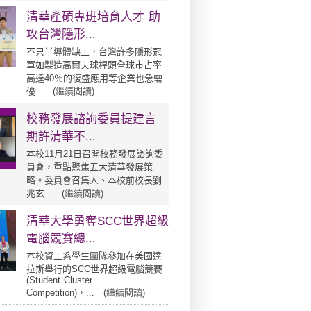
清華產碩專班培育人才 助
攻台灣隱形...
不只半導體缺工，台灣許多隱形冠
軍如製造高爾夫球桿頭全球市占率
高達40％的復盛應用等企業也急需
優... (
繼續閱讀
)
校務發展諮詢委員提建言
期許清華不...
本校11月21日召開校務發展諮詢委
員會，重點聚焦五大清華發展策
略。委員會召集人、本校前校長劉
兆玄... (
繼續閱讀
)
清華大學勇奪SCC世界超級
電腦競賽總...
本校資工系學生團隊參加在美國達
拉斯舉行的SCC世界超級電腦競賽
(Student Cluster
Competition)，... (
繼續閱讀
)