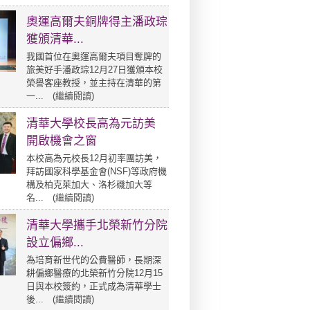
奧運高爾夫銅牌得主潘政琮
獲頒清華...
我國首位在奧運高爾夫項目奪牌的
旅美好手潘政琮12月27日獲頒本校
榮譽客座教授，並主持在清華的第
一... (
繼續閱讀
)
清華大學校長高為元訪美
開啟機會之窗
本校高為元校長12月初率團訪美，
拜訪國家科學基金會(NSF)等政府機
構及柏克萊加大、洛杉磯加大等
名... (
繼續閱讀
)
清華大學攜手北榮新竹分院
設立偏鄉...
為培育新世代的公費醫師，長期深
耕偏鄉醫療的北榮新竹分院12月15
日與本校簽約，正式成為清華學士
後... (
繼續閱讀
)