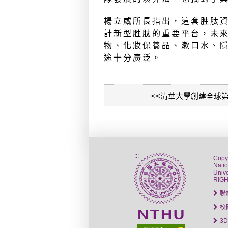
楊立威所長指出，這套胜肽
計新型胜肽的重要平台，未
物、化妝保養品、漱口水、
途十分廣泛。
<<清華大學創建全球
:::
Copy
Nati
Unive
RIG
聯
校
3