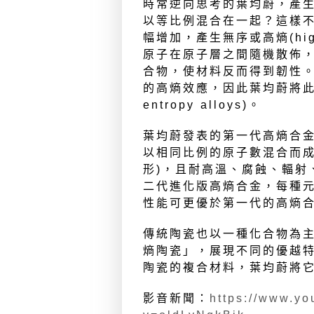
時常逆向思考的葉均蔚，產生
以等比例混合在一起？這樣
幅增加，產生無序或高熵(hig
原子在原子層之間隨機散佈
合物，使材料反而得到韌性
的高熵效應，因此葉均蔚將此類
entropy alloys)。
葉均蔚發表的第一代高熵合金
以相同比例的原子數混合而成
形)，且耐高溫、腐蝕、輻射
二代進化版高熵合金，每種
性能可更優於第一代的高熵
傳統陶瓷也以一種化合物為
熵陶瓷」，展現不同的優越
陶瓷的複合材料，葉均蔚將
影音新聞：
https://www.y