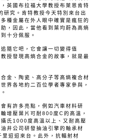
時，英國布拉福大學教授布萊恩肯特
進行類似的研究。肯特教授今天特別來台出
合多種金屬在外人眼中確實是瘋狂的
贊助，因此，當他看到葉均蔚為高熵
感到十分佩服。
就追隨它吧，它會讓一切變得值
蔚教授發現高熵合金的故事，就是最
熵合金、陶瓷、高分子等高熵複合材
自世界各地約二百位學者專家參與，
果。
討會有許多亮點，例如汽車材料研
輪增壓葉片可耐800度C的高溫，
攝氏1000度高溫以上、又耐高壓
有油井公司研發抽油引擎的軸承材
千里迢迢來台。此外，抗輻射材