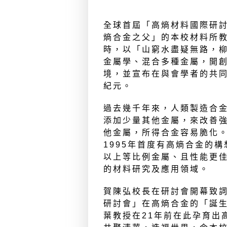
全球首屆「高熵材料國際研討
熵合金之父」的本校材料所教
時，以「山窮水盡疑無路，
金屬學、混合多種金屬，開
境，並宣布在與會學者的共
紀元。
過去幾千年來，人類製造合
添加少量其他金屬，來改善
他金屬，所得合金容易脆化
1995年首度有高熵合金的構
以上等比例金屬、且性能更
的材料研究及應用領域。
賀陳弘校長在研討會開幕致
研討會」在高熵合金的「誕
葉教授在21年前在此孕育出