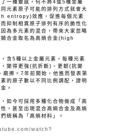
了一種靈感，何不將4或5種金屬
不同元素原子可能的排列方式就會大
h entropy)效應，促進每個元素
，而抑制相異原子排列有序的脆性化
。因為多元素的混合，帶來大家忽略
合金取名為高熵合金(high
，含5種以上金屬元素，每種元素
，變得更強(抗折斷)、更韌(抗變
、磨擦。7年前開始，他進而發表第
元素的原子數以不同比例調配，證明
合金。
主，如今可採用多種化合物做成「高
特性，甚至出現混合高熵合金及高熵
它們統稱為「高熵材料」。
outube.com/watch?