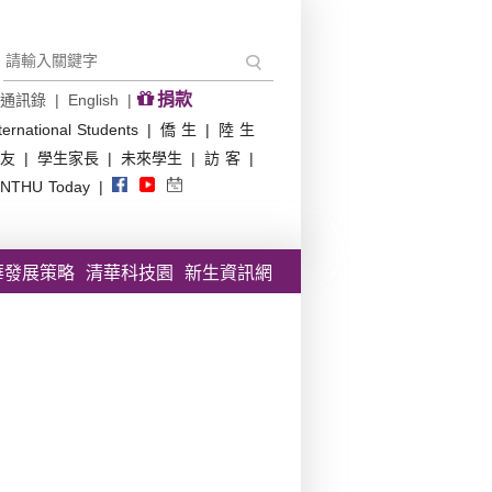
捐款
通訊錄
|
English
|
ternational Students
|
僑 生
|
陸 生
友
|
學生家長
|
未來學生
|
訪 客
|
NTHU Today
|
華發展策略
清華科技園
新生資訊網