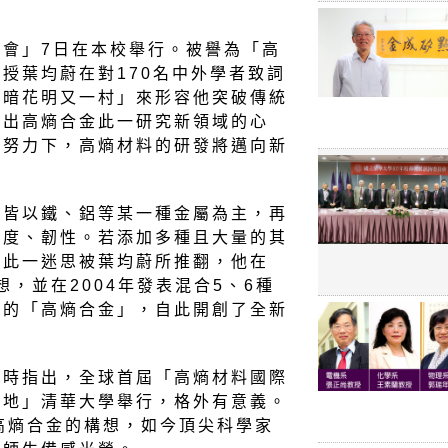
會」7日在本校舉行。被譽為「高
授葉均蔚在對170名中外學者致詞
柳暗花明又一村」來形容他突破傳統
創出高熵合金此一研究新領域的心
同努力下，高熵材料的研發將邁向新
金皆以鐵、鋁等某一種金屬為主，再
強度、韌性。若添加多種且大量的其
。此一迷思被葉均蔚所推翻，他在
想，並在2004年發表混合5、6種
佳的「高熵合金」，自此開創了全新
詞時指出，全球首屆「高熵材料國際
生地」清華大學舉行，格外有意義。
高熵合金的構想，如今頂尖科學家