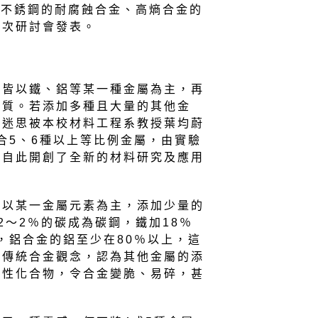
4不銹鋼的耐腐蝕合金、高熵合金的
這次研討會發表。
金皆以鐵、鋁等某一種金屬為主，再
性質。若添加多種且大量的其他金
種迷思被本校材料工程系教授葉均蔚
混合5、6種以上等比例金屬，由實驗
，自此開創了全新的材料研究及應用
都以某一金屬元素為主，添加少量的
2～2％的碳成為碳鋼，鐵加18％
鋼，鋁合金的鋁至少在80％以上，這
於傳統合金觀念，認為其他金屬的添
脆性化合物，令合金變脆、易碎，甚