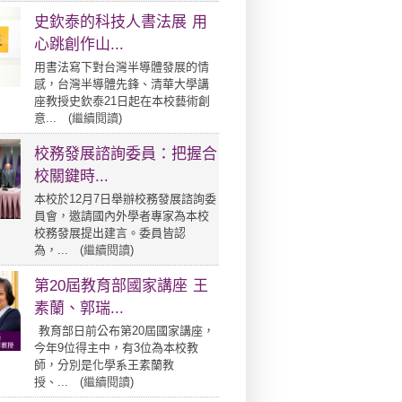
史欽泰的科技人書法展 用
心跳創作山...
用書法寫下對台灣半導體發展的情
感，台灣半導體先鋒、清華大學講
座教授史欽泰21日起在本校藝術創
意... (
繼續閱讀
)
校務發展諮詢委員：把握合
校關鍵時...
本校於12月7日舉辦校務發展諮詢委
員會，邀請國內外學者專家為本校
校務發展提出建言。委員皆認
為，... (
繼續閱讀
)
第20屆教育部國家講座 王
素蘭、郭瑞...
教育部日前公布第20屆國家講座，
今年9位得主中，有3位為本校教
師，分別是化學系王素蘭教
授、... (
繼續閱讀
)