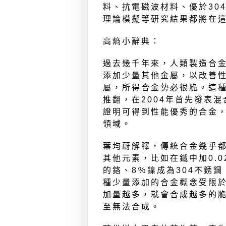
料、抗電磁波材料、優於30
理論模擬等研究結果都將在
高熵小辭典：
過去幾千年來，人類製造合
添加少量其他金屬，以改善
屬，所得合金勢必很脆。這
推翻，在2004年首先發表
證明可得到性能優秀的合金
領域。
葉均蔚解釋，傳統合金幾乎
其他元素，比如在鐵中加0.0
的鉻、8％鎳成為304不銹
種少量添加的合金概念受限
加量越多，就會合成越多的
至無法合成。