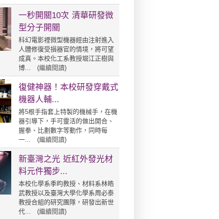
一秒開關10次 清華研發微
型分子開關
科幻電影裡微型機器經由注射進入
人體修復受損器官的情境，將可望
成真。本校化工系教授堀江正樹與
博... (
繼續閱讀
)
復健神器！本校研發穿戴式
機器人輔...
將5根手指套上特製的機械手，在機
器引導下，手可靈活的做出開合、
握拳、比劃數字等動作，同時每
一... (
繼續閱讀
)
新臺灣之光 近紅外發光材
料元件獨步...
本校化學系季昀教授、材料系林皓
武教授以及臺灣大學化學系周必泰
教授合組的研究團隊，研發出新世
代... (
繼續閱讀
)