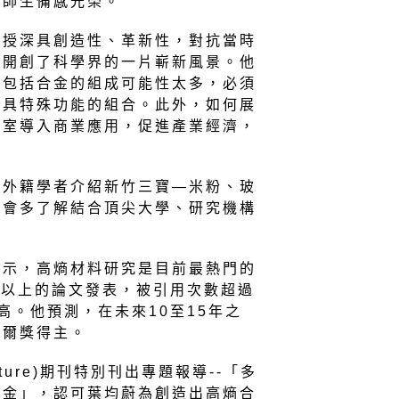
校師生備感光榮。
教授深具創造性、革新性，對抗當時
，開創了科學界的一片嶄新風景。他
，包括合金的組成可能性太多，必須
或具特殊功能的組合。此外，如何展
驗室導入商業應用，促進產業經濟，
向外籍學者介紹新竹三寶—米粉、玻
機會多了解結合頂尖大學、研究機構
表示，高熵材料研究是目前最熱門的
篇以上的論文發表，被引用次數超過
高。他預測，在未來10至15年之
貝爾獎得主。
ture)期刊特別刊出專題報導--「多
合金」，認可葉均蔚為創造出高熵合