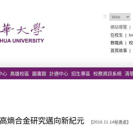
:::
網站導覽
|
在校生
|
In
教職員
|
校
首頁故事
|
中心
高雄校區
圖書館
計通中心
招生專區
校務資訊系統
清
 高熵合金研究邁向新紀元
【2016.11.14秘書處】