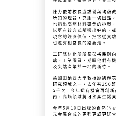
共聚清華，造福世界，令本
陳力俊前校長盛讚譽葉均蔚
所知的理論，克服一切困難
也指出高熵材料研發的挑戰
以更有效方式篩選出好的、
現它的經濟價值，把它從實
也還有相當長的路要走。
工研院材化所所長彭裕民則
璃、工業園區，期盼他們有
及尖端產業於一地的新竹。
美國田納西大學教授廖凱輝
研究領域之一，去年有250
5千次，今年還有機會再創新
內，高熵領域將可望產生諾
今年5月19日出版的自然(Na
元金屬合成的更強更韌更延