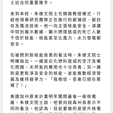
士訪台的重要推手。
來到本校，朱棣文院士也開啟教授模式，介
紹他領導研究團隊正在進行的碳捕捉、碳封
存及電池技術。他一向主張核能安全，演講
中特別展示數據，顯示燃煤造成的死亡人數
千倍於核能，核能甚至比風力、水力發電都
安全。
在被問到對核能政策的看法時，朱棣文院士
明確指出，一邊是石化燃料造成的空汙及暖
化問題，天然氣的費用也十分昂貴；另一邊
則是更乾淨及安全的核能，並能推動經濟發
展及維持競爭力，「我相信，答案已經在那
裡了！」
美國加州原來計畫明年關閉最後一座核電
廠。朱棣文院士說，他曾向紐森州長表示不
同的看法。他認為，目前要做的是提升核電