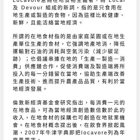
Locavore意為在地食物主義者，為 Local
及 Devour 組成的新詞，指的是只食用在
地生產或製造的食物，因為這樣比較健康、
新鮮，且能活絡當地經濟。
所謂的在地食材指的是由家庭菜園或在地生
產單位生產的食材，它強調地產地消，降低
運輸對石油的消耗與空氣污染（減少碳足
跡）；也倡議串連在地的「生產－製造－消
費」供應鏈合作，促使消費端及製造端將所
投入的每一分錢留在當地，協助生產端改善
生產技術、進而提升農產品品質，有利於當
地經濟發展。
倫敦新經濟基金會研究指出，每消費一元的
在地食品，可為當地經濟創造數倍數於此的
收入，在地食材的採購也可創造在地就業機
會。在地食材概念提出後，在飲食界掀起風
潮，2007年牛津字典即把locavore列為年