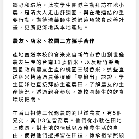
鄉野和環境。此次學生團隊主動拜訪在地小
農，是清大人走出舒適圈、與在地連結的重
要行動，期待清華師生透過這項飲食改善計
畫，更廣更深地與本地連結。
農友、店家、校園三方攜手合作
產地直送本校的食米來自新竹市香山劉世鑑
農友生產的台南11號稻米，以及新竹縣新
豐劉政育農友生產的桃園三號香米。這些直
送稻米皆通過農藥檢驗「零檢出」認證。學
生團隊也直接拜訪生產農田，了解農友的生
產情況，透過親身參與，為校園師生的飲食
環境把關。
在香山祖傳三代務農的劉世鑑農友，有5個
兄弟，其中3位皆務農。他們從小就在田地
上成長，對土地的情感以及務農生活的自
由，使得他們選擇留在田裡，傳承祖輩照顧