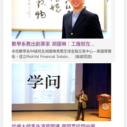
數學系教出創業家 胡國琳：工廠就在...
本校數學系84級校友胡國琳勇闖全球金融交易中心—美國華爾
街，成立RiskVal Financial Solutio... (
繼續閱讀
)
哈佛大師馬佐清華開講 學問要從問中學