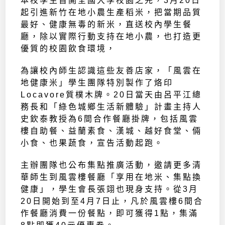
本校學生首開全國大學校園之先，3月20日
起引進新竹在地小農生產稻米，把當期品質
最好、健康無毒的新米，直送校內學生餐
廳，除以實際行動支持在地小農，也打造更
優質的校園飲食環境，
為讓校內師生認識這些友善店家，「風雲在
地健康米」學生團隊特別製作了烙印
Locavore質樸木牌。20日當天由呂平江總
務長和「綠色城鄉生活新體驗」計畫主持人
史欽泰教授為6間合作餐廳掛牌，包括風雲
樓自助餐、益蘭素食、漢城、越好食堂、倆
小食、也果蔬食，宣告活動起跑。
主辦團隊也公布集點推廣活動，邀請更多清
華師生到風雲樓餐廳「享用在地米、集點換
健康」，學生會長張翊也現身支持。從3月
20日開始到至4月7日止，凡於風雲樓6間合
作餐廳消費一份餐點，即可獲得1點，集滿