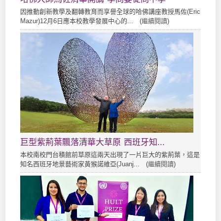
因推動創新教學及翻轉教育而享譽全球的哈佛講座教授馬佐(Eric
Mazur)12月6日應本校教學發展中心的... (
繼續閱讀
)
巨型紫荊葉飄落清華大草原 西班牙知...
本校南校門台積館前草原這兩天出現了一片巨大的紫荊葉，這是
知名西班牙地景藝術家黃猴諾維亞(Juanj... (
繼續閱讀
)