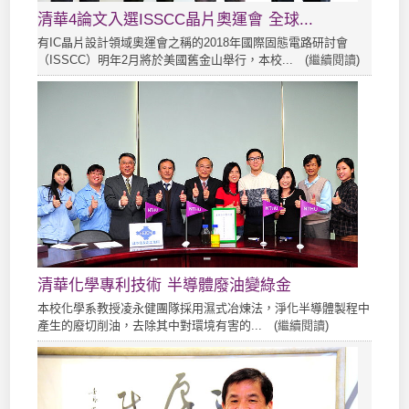
清華4論文入選ISSCC晶片奧運會 全球...
有IC晶片設計領域奧運會之稱的2018年國際固態電路研討會
（ISSCC）明年2月將於美國舊金山舉行，本校... (
繼續閱讀
)
清華化學專利技術 半導體廢油變綠金
本校化學系教授凌永健團隊採用濕式冶煉法，淨化半導體製程中
產生的廢切削油，去除其中對環境有害的... (
繼續閱讀
)