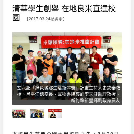
清華學生創舉 在地良米直達校
園
【2017.03.24秘書處】
左六起「綠色城鄉生活新體驗」計畫主持人史欽泰教
授、呂平江總務長、載物書院導師李天健助理教授、
新竹縣新豐鄉劉政育農友