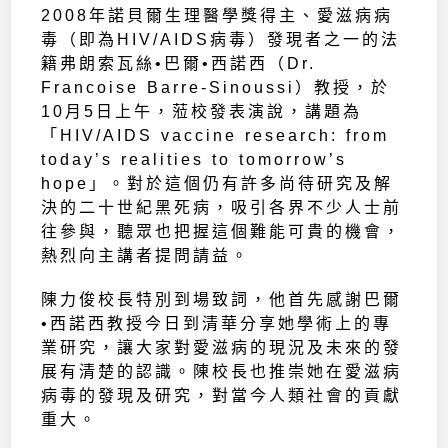
2008年諾貝爾生理醫學獎得主、愛滋病病
毒（即為HIV/AIDS病毒）發現者之一的法
籍弗朗索瓦絲•巴爾•西諾西（Dr.
Francoise Barre-Sinoussi）教授，於
10月5日上午，蒞校發表演說，講題為
「HIV/AIDS vaccine research: from
today’s realities to tomorrow’s
hope」。對於這個仍有許多尚待研究及解
決的二十世紀黑死病，吸引各界不少人士前
往參與，聽眾也把握這個難能可貴的機會，
熱烈向主講者提問請益。
陳力俊校長特別到場致詞，他首先感謝巴爾
•西諾西教授今日到清華分享她學術上的專
業研究，讓大家對愛滋病的現況及未來的發
展有清楚的認識。陳校長也推崇她在愛滋病
病毒的發現及研究，對當今人類社會的貢獻
重大。