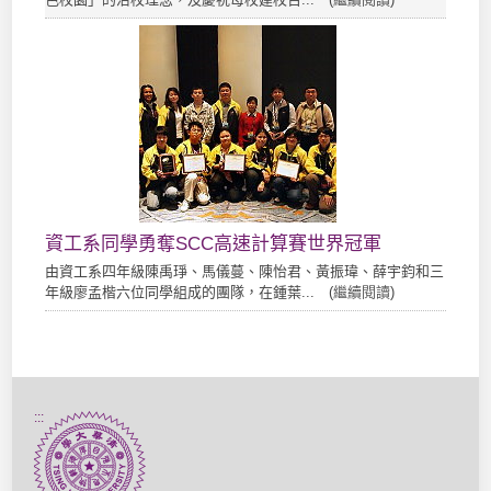
資工系同學勇奪SCC高速計算賽世界冠軍
由資工系四年級陳禹琤、馬儀蔓、陳怡君、黃振瑋、薛宇鈞和三
年級廖孟楷六位同學組成的團隊，在鍾葉... (
繼續閱讀
)
:::