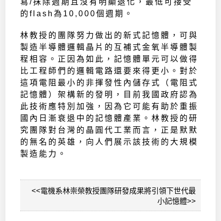
寫/抹除週期且沒有明顯退化，最低可接受
的flash為10,000個週期。
林教授的團隊努力做出的新式記憶體，可與
製造半導體邏輯晶片的互補式金氧半導體製
程相容。正因為如此，記憶體單元可以做得
比工程師們的邏輯電路還要來得更小。對於
這項電阻最小的非揮發性內儲存式（電阻式
記憶體）架構新的發明，目前我國政府認為
此技術應特別加強，因為它可能有助於重振
國內日漸衰退中的記憶體產業。林教授的研
究團隊對台灣的晶圓代工業而言，正是默默
的無名的英雄，向人們展示該技術的大規模
製造能力。
<<電機系林崇榮教授團隊研發成果將引領下世代最
小記憶體>>