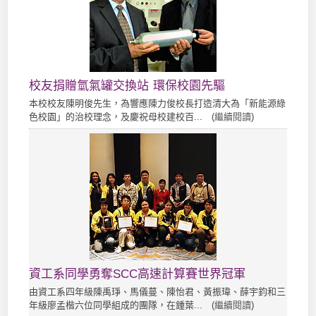
校友捐贈氫氣罐交換站 環保校園先驅
本校校友陳明俊先生，為響應陳力俊校長打造清大為「新能源綠
色校園」的治校理念，及慶祝母校建校百... (
繼續閱讀
)
資工系同學勇奪SCC高速計算賽世界冠軍
由資工系四年級陳禹琤、馬儀蔓、陳怡君、黃振瑋、薛宇鈞和三
年級廖孟楷六位同學組成的團隊，在鍾葉... (
繼續閱讀
)