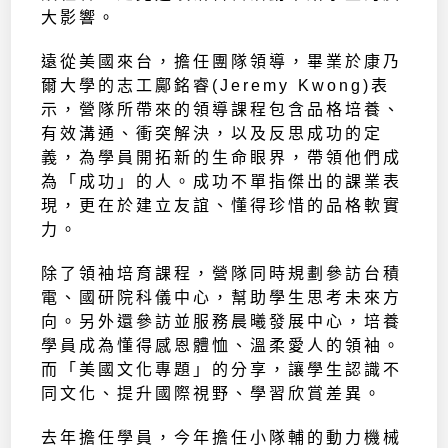
大影響。
遠從美國來台，擔任團隊領導，畢業於康乃
爾大學的志工鄺銘睿(Jeremy Kwong)表
示，營隊所帶來的領導課程包含品格培養、
有效溝通、衝突解決，以及反思成功的定
義，為學員開拓新的生命眼界，帶領他們成
為「成功」的人。成功不單指傑出的課業表
現，更在於建立友誼、懂得珍惜的品格軟實
力。
除了領袖培育課程，營隊同時規劃參訪台積
電、國研院科儀中心，幫助學生思考未來方
向。另外還參訪並服務晨曦發展中心，培養
學員成為懂得感恩體恤、溫柔愛人的領袖。
而「美國文化專題」的分享，讓學生認識不
同文化、提升國際視野、學習欣賞差異。
去年擔任學員，今年擔任小隊輔的動力機械