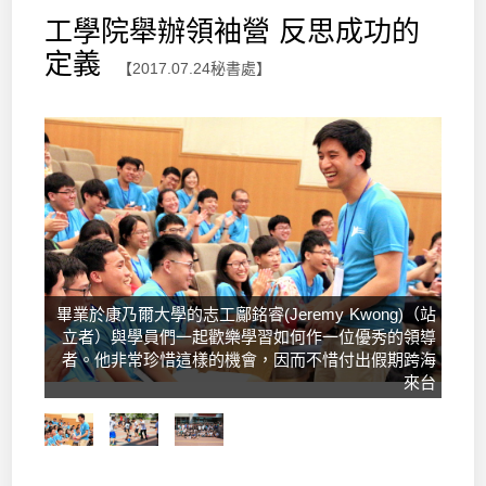
工學院舉辦領袖營 反思成功的
定義
【2017.07.24秘書處】
畢業於康乃爾大學的志工鄺銘睿(Jeremy Kwong)（站
立者）與學員們一起歡樂學習如何作一位優秀的領導
者。他非常珍惜這樣的機會，因而不惜付出假期跨海
來台