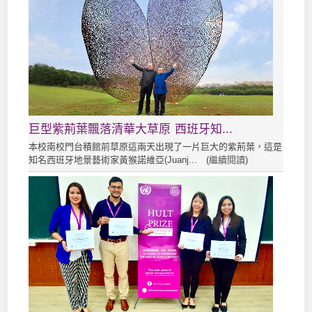
巨型紫荊葉飄落清華大草原 西班牙知...
本校南校門台積館前草原這兩天出現了一片巨大的紫荊葉，這是
知名西班牙地景藝術家黃猴諾維亞(Juanj... (
繼續閱讀
)