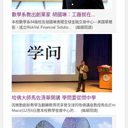
數學系教出創業家 胡國琳：工廠就在...
本校數學系84級校友胡國琳勇闖全球金融交易中心—美國華爾
街，成立RiskVal Financial Solutio... (
繼續閱讀
)
哈佛大師馬佐清華開講 學問要從問中學
因推動創新教學及翻轉教育而享譽全球的哈佛講座教授馬佐(Eric
Mazur)12月6日應本校教學發展中心的... (
繼續閱讀
)