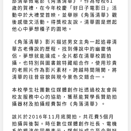
部清華微電影《角落清華》，作為母校61
歲的賀禮，在今年校慶「好日子電影日」活
動中於大禮堂首映，並舉辦《角落清華》觀
後感徵文活動。得獎校友說，清華園是燃起
他心中夢想種子的園地。
《角落清華》影片描述男女主角一起追尋清
華古老傳說的歷程，找到傳說中的幽靈情
侶，夢想就能達成。全片都在清華校園拍
攝，也特別與圖書館特藏組合作，使用珍貴
的老照片作為影片素材，跨越時間隔閡，將
清華的往昔容貌與現今景色交錯合一。
本校學生社團數位媒體創作社透過校友會與
校友服務中心的協助，獲蔡能賢學長贊助拍
攝器材及拍攝經費製作《角落清華》。
該片於2016年11月底開拍，共花費5個月
拍攝與後製。時任數位媒體創作社長、電機
系的楊淳佑同學表示，媒創社成立至今剛好