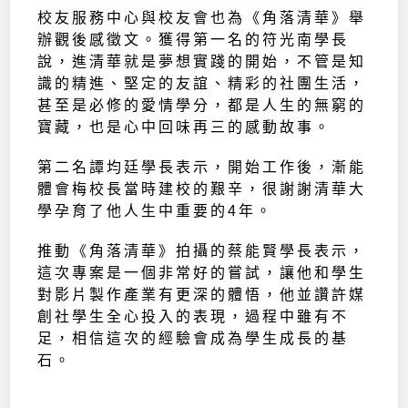
校友服務中心與校友會也為《角落清華》舉
辦觀後感徵文。獲得第一名的符光南學長
說，進清華就是夢想實踐的開始，不管是知
識的精進、堅定的友誼、精彩的社團生活，
甚至是必修的愛情學分，都是人生的無窮的
寶藏，也是心中回味再三的感動故事。
第二名譚均廷學長表示，開始工作後，漸能
體會梅校長當時建校的艱辛，很謝謝清華大
學孕育了他人生中重要的4年。
推動《角落清華》拍攝的蔡能賢學長表示，
這次專案是一個非常好的嘗試，讓他和學生
對影片製作產業有更深的體悟，他並讚許媒
創社學生全心投入的表現，過程中雖有不
足，相信這次的經驗會成為學生成長的基
石。