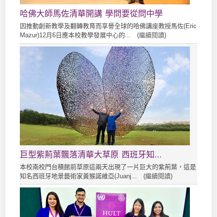
哈佛大師馬佐清華開講 學問要從問中學
因推動創新教學及翻轉教育而享譽全球的哈佛講座教授馬佐(Eric
Mazur)12月6日應本校教學發展中心的... (
繼續閱讀
)
巨型紫荊葉飄落清華大草原 西班牙知...
本校南校門台積館前草原這兩天出現了一片巨大的紫荊葉，這是
知名西班牙地景藝術家黃猴諾維亞(Juanj... (
繼續閱讀
)