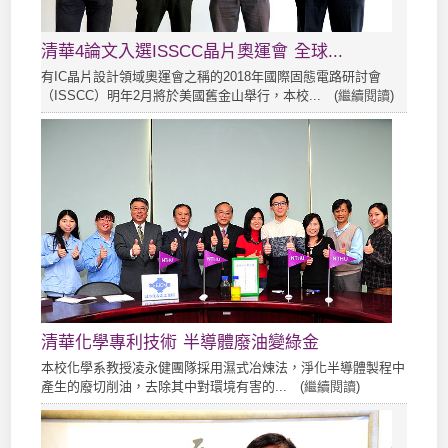
清華4論文入選ISSCC晶片奧運會 全球...
有IC晶片設計領域奧運會之稱的2018年國際固態電路研討會
（ISSCC）明年2月將於美國舊金山舉行，本校... (
繼續閱讀
)
清華化學專利技術 半導體廢油變綠金
本校化學系教授凌永健團隊採用濕式冶煉法，淨化半導體製程中
產生的廢切削油，去除其中對環境有害的... (
繼續閱讀
)