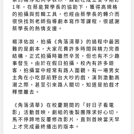
1年，在蔡能賢學長的協助下，獲得高規格
的拍攝與剪輯工具，也經由蔡學長的轉介而
很快找到老師指導劇本寫作等課程，很感謝
蔡學長的熱情支援。
楊淳佑說，拍攝《角落清華》的過程中最困
難的是劇本，大家花費許多時間與精力完善
結構，正式拍攝時雖然辛苦，但也有不少趣
事發生。由於在假日拍攝，校內有許多遊
客，拍攝當中經常有路人圍觀。有一場男女
主角在小吃部前野台大吵的戲，演到激動高
潮之際，甚至引來路人關切，知道是拍戲才
釋懷離去。
《角落清華》在校慶期間的「好日子看電
影」活動首映，劇組的後製團隊求好心切，
馬不停蹄地反覆修改影片，直到首映當天早
上才完成最終播出的版本。