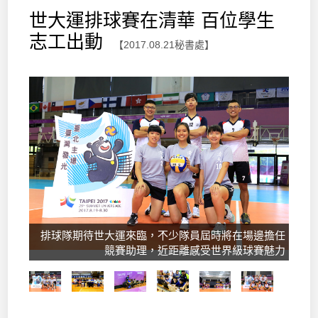
世大運排球賽在清華 百位學生
志工出動
【2017.08.21秘書處】
排球隊期待世大運來臨，𣎴少隊員屆時將在場邊擔任
競賽助理，近距離感受世界級球賽魅力