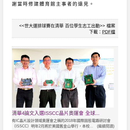
謝當時修建體育館主事者的遠見。
<<世大運排球賽在清華 百位學生志工出動>> 檔案
下載：
PDF檔
清華4論文入選ISSCC晶片奧運會 全球...
有IC晶片設計領域奧運會之稱的2018年國際固態電路研討會
（ISSCC）明年2月將於美國舊金山舉行，本校... (
繼續閱讀
)