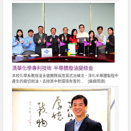
清華化學專利技術 半導體廢油變綠金
本校化學系教授凌永健團隊採用濕式冶煉法，淨化半導體製程中
產生的廢切削油，去除其中對環境有害的... (
繼續閱讀
)