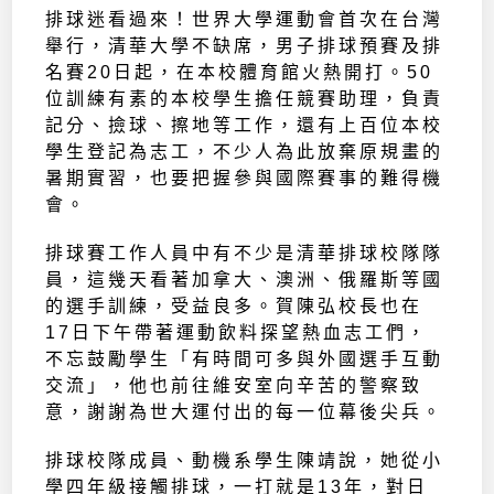
排球迷看過來！世界大學運動會首次在台灣
舉行，清華大學不缺席，男子排球預賽及排
名賽20日起，在本校體育館火熱開打。50
位訓練有素的本校學生擔任競賽助理，負責
記分、撿球、擦地等工作，還有上百位本校
學生登記為志工，不少人為此放棄原規畫的
暑期實習，也要把握參與國際賽事的難得機
會。
排球賽工作人員中有不少是清華排球校隊隊
員，這幾天看著加拿大、澳洲、俄羅斯等國
的選手訓練，受益良多。賀陳弘校長也在
17日下午帶著運動飲料探望熱血志工們，
不忘鼓勵學生「有時間可多與外國選手互動
交流」，他也前往維安室向辛苦的警察致
意，謝謝為世大運付出的每一位幕後尖兵。
排球校隊成員、動機系學生陳靖說，她從小
學四年級接觸排球，一打就是13年，對日