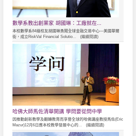
數學系教出創業家 胡國琳：工廠就在...
本校數學系84級校友胡國琳勇闖全球金融交易中心—美國華爾
街，成立RiskVal Financial Solutio... (
繼續閱讀
)
哈佛大師馬佐清華開講 學問要從問中學
因推動創新教學及翻轉教育而享譽全球的哈佛講座教授馬佐(Eric
Mazur)12月6日應本校教學發展中心的... (
繼續閱讀
)