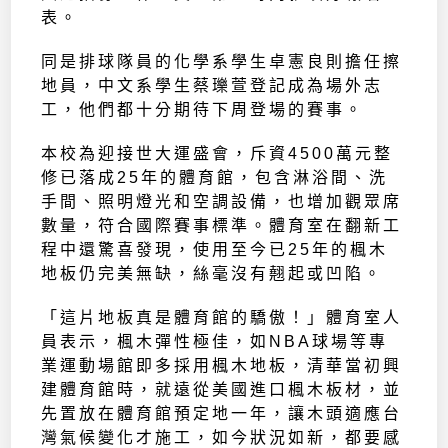
表。
同是排球隊員的化學系學生卓憲良則擔任擦
地員，中文系學生蔡瓅萱登記成為場外志
工，他們都十分期待下周登場的賽事。
本校為迎接世大運盛會，斥資4500萬元整
修已落成25年的體育館，包含淋浴間、洗
手間、照明燈光和空調設備，也增加觀眾席
數量，符合國際賽事標準。體育室在翻新工
程中還驚喜發現，使用至今已25年的楓木
地板仍完美無缺，絲毫沒有翹起或凹陷。
「這片地板真是體育館的驕傲！」體育室人
員表示，楓木彈性極佳，如NBA球場等專
業運動場館即多採用楓木地板，清華當初興
建體育館時，就遠從美國進口楓木板材，並
先置放在體育館預定地一年，讓木頭適應台
灣氣候變化才施工，如今狀況如新，都要感