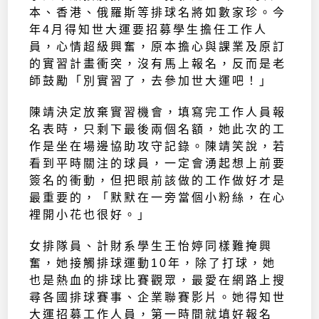
本、香港、俄羅斯等排球名將如數家珍。今
年4月得知世大運要招募學生擔任工作人
員，心情超級興奮，原本擔心與課業及原訂
的實習計畫衝突，沒有馬上報名，反而是老
師鼓勵「別實習了，去參加世大運吧！」
陳靖決定放棄實習機會，填寫完工作人員報
名表時，只剩下最後兩個名額，她此次的工
作是坐在場邊協助攻守記錄。陳靖笑說，若
看到平時關注的球員，一定會湧起想上前要
簽名的衝動，但把眼前該做的工作做好才是
最重要的，「默默在一旁當個小粉絲，在心
裡開小花也很好。」
女排隊員、計財系學生王怡婷同樣難掩興
奮，她接觸排球運動10年，除了打球，她
也是熱血的排球比賽觀眾，最愛在網路上搜
尋各國排球賽事、企業聯賽影片。她得知世
大運招募工作人員，第一時間就填好報名