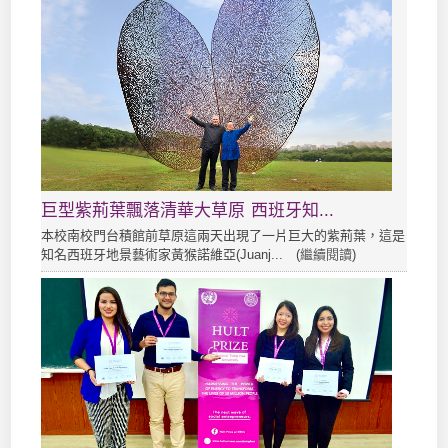
巨型紫荊葉飄落清華大草原 西班牙知...
本校南校門台積館前草原這兩天出現了一片巨大的紫荊葉，這是
知名西班牙地景藝術家黃猴諾維亞(Juanj... (
繼續閱讀
)