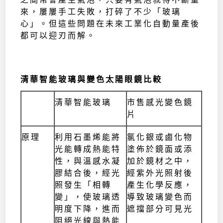
來，屢屢手工失敗，打碎了不少「玻璃
心」。但這些問題在未來工業化自動量產後
都可以迎刃而解。
清華智能玻璃與變色太陽眼鏡比較
清華智能玻璃
市售感光變色鏡
片
原理
利用石墨烯能將
氯化銀或鹵化物
光能轉成熱能特
塗佈於鏡面或添
性，與溫感水凝
加於鏡材之中，
膠結合後，經光
經紫外光照射後
照發生「相轉
產生化學反應，
變」，使玻璃透
導致玻璃變色而
明度下降，進而
遮擋部分可見光
阻絕光線與熱能