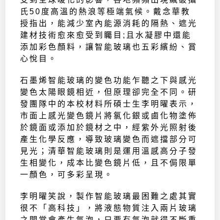
氏50度高溫的熱浪等極端氣候。戴念華教
授指出，能減少室內能源消耗的隔熱、遮光
建材技術愈來愈受到矚目;且水凝膠中還能
添加彩色顏料，讓智能玻璃也五彩繽紛、賞
心悅目。
石墨烯智能玻璃的變色功能乍聽之下與感光
變色太陽眼鏡相近，但原理卻完全不同。研
發團隊中的本校材料所碩士生李明曜表示，
市面上感光變色鏡片將氯化銀或鹵化物塗佈
於鏡面或添加於鏡材之中，經紫外光照射後
產生化學反應，導致玻璃變色而遮擋部分可
見光；清華智能玻璃則是運用溫感高分子發
生相變化，成本比變色鏡片低，且不侷限單
一顏色，可多彩呈現。
李明曜笑說，製作智能玻璃最困難之處其實
很不「高科技」，將液態物質注入兩片玻璃
之間常會產生氣泡，只要有氣泡就得不斷重