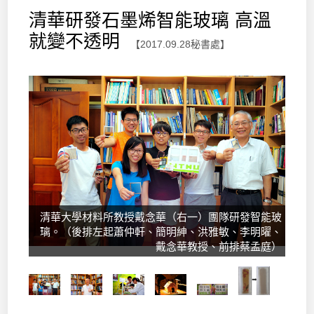
清華研發石墨烯智能玻璃 高溫
就變不透明
【2017.09.28秘書處】
清華大學材料所教授戴念華（右一）團隊研發智能玻
璃。（後排左起蕭仲軒、簡明紳、洪雅敏、李明曜、
戴念華教授、前排蔡孟庭）