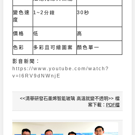
變色速
1~2分鐘
30秒
度
價格
低
高
色彩
多彩且可繪圖案
顏色單一
影音新聞：
https://www.youtube.com/watch?
v=l6RV9dNWnjE
<<清華研發石墨烯智能玻璃 高溫就變不透明>> 檔
案下載：
PDF檔