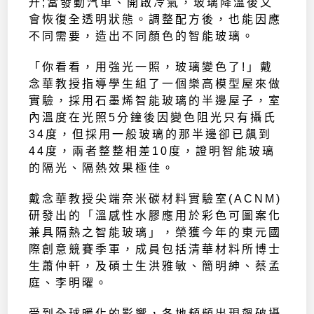
升;當發動汽車、開啟冷氣，玻璃降溫後又
會恢復全透明狀態。調整配方後，也能因應
不同需要，造出不同顏色的智能玻璃。
「你看看，用強光一照，玻璃變色了!」戴
念華教授指導學生組了一個樂高模型屋來做
實驗，採用石墨烯智能玻璃的半邊屋子，室
內溫度在光照5分鐘後因變色阻光只有攝氏
34度，但採用一般玻璃的那半邊卻已飆到
44度，兩者整整相差10度，證明智能玻璃
的隔光、隔熱效果極佳。
戴念華教授尖端奈米碳材料實驗室(ACNM)
研發出的「溫感性水膠應用於彩色可圖案化
兼具隔熱之智能玻璃」，榮獲今年的東元國
際創意競賽季軍，成員包括清華材料所博士
生蕭仲軒，及碩士生洪雅敏、簡明紳、蔡孟
庭、李明曜。
受到全球暖化的影響，各地頻頻出現飆破攝