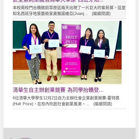
本校南校門台積館前草原這兩天出現了一片巨大的紫荊葉，這是
知名西班牙地景藝術家黃猴諾維亞(Juanj... (
繼續閱讀
)
清華生自主辦創業競賽 為同學抬轎登...
6位清華大學學生12月2日自力主辦社會企業創業競賽-霍特獎
(Hult Prize)，在校內吹起社會創業風潮。... (
繼續閱讀
)