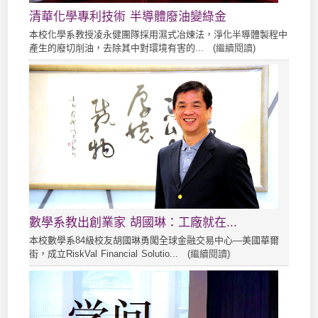
清華化學專利技術 半導體廢油變綠金
本校化學系教授凌永健團隊採用濕式冶煉法，淨化半導體製程中
產生的廢切削油，去除其中對環境有害的... (
繼續閱讀
)
數學系教出創業家 胡國琳：工廠就在...
本校數學系84級校友胡國琳勇闖全球金融交易中心—美國華爾
街，成立RiskVal Financial Solutio... (
繼續閱讀
)