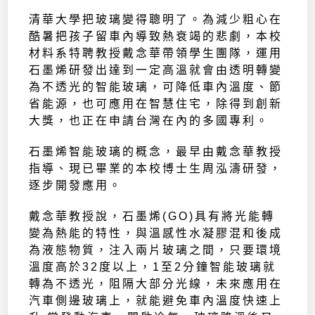
清華大學把玻璃變得聰明了。為減少粗心在
酷暑把孩子留車內導致熱衰竭的悲劇，本校
材料系特聘教授戴念華帶領學生團隊，運用
石墨烯研發出達到一定高溫就會由透明轉變
為不透光的智能玻璃，可降低車內溫度、節
省能源，也可應用在智慧住宅，除得到創新
大獎，也正在申請台灣在內的多國專利。
石墨烯智能玻璃的概念，最早由戴念華教授
指導、現已畢業的本校博士生周泓濤研發，
逐步開發應用。
戴念華教授說，石墨烯(GO)具有將光能轉
變為熱能的特性，與溫感性水凝膠混和後成
為液態物質，注入兩片玻璃之間，只要環境
溫度高於32度以上，1至2分鐘智能玻璃就
轉為不透光，阻隔大部分光線，未來應用在
汽車側邊玻璃上，就能避免車內溫度快速上