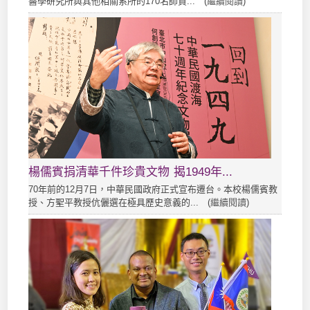
醫學研究所與其他相關系所的170名師資... (
繼續閱讀
)
楊儒賓捐清華千件珍貴文物 揭1949年...
70年前的12月7日，中華民國政府正式宣布遷台。本校楊儒賓教
授、方聖平教授伉儷選在極具歷史意義的... (
繼續閱讀
)