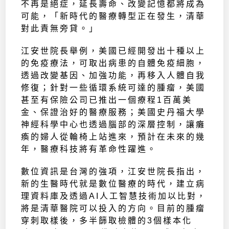
不再是絕症，延長壽命、改變記憶都將成為
可能，「新時代的醫療轉型正在發生，清華
對此責無旁貸。」
江安世院長舉例，美國已經開發出十種以上
的免疫療法，可取出病患的自體免疫細胞，
透過改變基因、加強功能，再移入人體自我
修復；針對一些循環系統可達的腫瘤，美國
甚至有保險公司已推出一個療程1百萬美
金、保證治好的醫療服務；美國史丹福大學
神經科學中心也透過腦部的深層控制，讓癱
瘓的婦人從輪椅上站進來，預計在未來的幾
年，醫療科技將有革命性躍進。
數位資訊是台灣的強項，江安世院長指出，
新的生醫時代就是數位醫療的時代，建立病
理資料庫及透過AI人工智慧技術加以比對，
將是清華醫院可以投入的方向。目前的腫瘤
穿刺取樣後，多半篩取檢體的3個樣本化