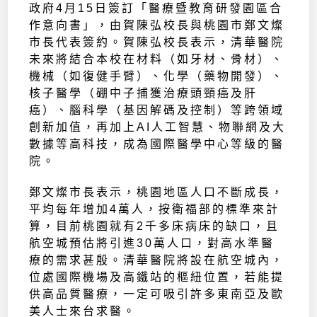
政府4月15日簽訂「醫療暨教育研發園區合
作意向書」，由賀陳弘校長與桃園市鄭文燦
市長代表簽約。賀陳弘校長表示，清華醫院
未來將結合本校在材料（如牙材、骨材）、
機械（如復健手臂）、化學（藥物開發）、
核子醫學（硼中子捕獲治療頭頸癌及肝
癌）、腦科學（基因解碼及控制）等跨領域
創新加值，再加上AI人工智慧、物聯網及大
數據等高科技，成為國際醫學中心等級的醫
院。
鄭文燦市長表示，桃園地區人口不斷成長，
平均每年增加4萬人，按衛福部的標準來計
算，目前桃園就有2千多床病床的缺口，且
航空城預估將引進30萬人口，對高水準醫
療的需求甚殷。清華醫院將設在航空城內，
位處國際機場及高鐵站的樞紐位置，若能提
供高品質醫療，一定可吸引許多東南亞及歐
美人士來台求醫。