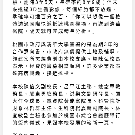
驗，需時3至5天，準確率約8至9成；但未
來透過3D生醫影像，每個細胞都不放過，
準確率可達百分之百，「你可以想像一個檢
體透過國際快遞抵達桃園機場，再送到清華
醫院，隔天就可完成精準分析。」
桃園市政府與清華大學簽署的是為期3年的
合作意向書，市政府無償提供土地及輔導，
興建案所需經費則由本校支應。賀陳弘校長
表示，經費的籌募相當順利，許多企業都表
達高度興趣，接近達標。
本校陳信文副校長、呂平江主秘、戴念華教
務長、顏東勇總務長、洪樂文副研發長、嚴
大任全球長、電資院黃能富院長、科管院計
財系林哲群主任、生科院楊嘉鈴副院長、林
宜敏副主秘也參加於桃園市綜合會議廳舉行
的簽約儀式，見證本校發展的嶄新一頁。