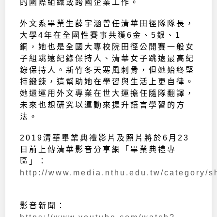
的國際組織或跨國企業工作。
外文系畢業生薛宇涵曾任清華田徑隊隊長，
大學4年在全國性賽事共獲6金、5銀、1
銅，她也是全國大專校院田徑公開賽一般女
子組跳遠紀錄保持人、清華女子跳遠最高紀
錄保持人。新竹冬天寒風刺骨，但她始終堅
持鍛鍊，這幫助她在學習與生活上更自律。
她還運用外文專業在世大運擔任隨隊翻譯，
未來也想研究以運動來提升語言學習的方
法。
2019清華畢業典禮影片及照片將於6月23
日前上傳清華影音分享網「畢業典禮專
區」：
http://www.media.nthu.edu.tw/category/s
影音新聞：