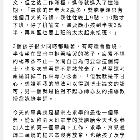
文，但之後工作滿檔，進修就進入了撞牆
期，「最慘的是老大2歲多，雙胞胎還只有
幾個月大的時候，我往往晚上9點、10點才
下班，除了拚論文，還要顧小孩到半夜3點
半，再叫醒也要上班的太太起來接班。」
3個孩子很少同時都睡著，有時還會發燒，
半夜坐在黑暗中抱著啼哭的孩子，疲累不堪
的楊宗杰不止一次問自己為何要念這個博
士，也多次想著是不是該放棄了，甚至還考
慮過辭掉工作來專心念書，「但我就是不甘
心，想證明我的想法可以得到博士論文的認
可；另一個就是怕對不起亦師亦友的指導教
授翁詠祿老師。」
今天的畢典應是楊宗杰求學的最後一個畢
典，從幼稚園大班畢業的雙胞胎今天也要參
加人生的第一個畢典。工作、求學、育兒蠟
燭三頭燒的楊宗杰沒有放棄，也給孩子及學