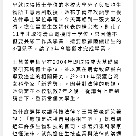
早就取得博士學位的本校大學分子與細胞生
物所王慧菁副教授，她花了兩年攻讀學士後
法律學士學位學程，今天再領到一張大學文
憑。擔任畢業生致詞代表的楊宗杰，則花了
11年才取得清華電機博士學位，只因他不
但要兼顧工作與學業，還要照顧陸續出生的
3個兒子，請了3年育嬰假才完成學業。
王慧菁老師早在2004年即取得成大基礎醫
學研究所博士學位，並以其在病毒致癌蛋白
導致癌症的相關研究，於2016年榮獲台灣
女科學家「新秀獎」。因著對法律的興趣，
她決定在本校執教7年之後，從講台上走到
講台下，重新當個大學生。
為什麼選擇攻讀科技法律？王慧菁老師笑著
說：「應該是送禮自用兩相宜吧。」她看到
近年許多生物科技的官司，想著如果科學家
也懂法律，就能擔任生技產業與法律的溝通