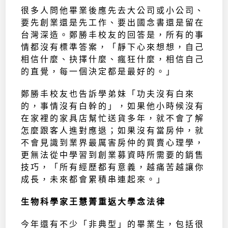
很多人問他畢業後應先去大公司或小公司、
要先創業還是先工作、要出國念書還是留在
台灣深造。鄭勝丰校友的回答是，所有的事
情都沒有標準答案，「靜下心來想想，自己
相信什麼、抉擇什麼、瘋狂什麼，相信自己
的直覺，每一個決定都是最好的。」
鄭勝丰校友也告訴學弟妹「功夫沒有白來
的，事情沒有白幹的」，如果他小時候沒有
在家裡的家具店幫忙送貨多年，就不會了解
怎麼跟客人進對應退；如果沒有當房仲，就
不會見識到業界最厲害房仲的買賣心理學，
更無法從中學習到創業募資時所需要的銷售
技巧，「所有經歷都有意義，越痛苦越讓你
成長，未來都會累積串連起來。」
生物科學家王慧菁重返大學念法律
今年還有不少「非典型」的畢業生，包括很