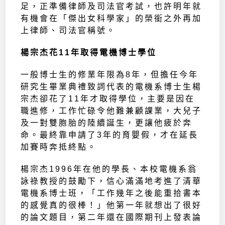
足，正準備律師及司法官考試，也許明年就
有機會在「傑出女科學家」的榮銜之外再加
上律師、司法官稱號。
楊宗杰花11年取得電機博士學位
一般博士生的修業年限為8年，但擔任今年
研究生畢業典禮致詞代表的電機系博士生楊
宗杰卻花了11年才取得學位，主要是因在
職進修，工作忙碌令他難兼顧課業，大兒子
及一對雙胞胎的陸續誕生，更讓他疲於奔
命。最終靠申請了3年的育嬰假，才在延長
加賽時奔抵終點。
楊宗杰1996年在他的學長、本校電機系翁
詠祿教授的鼓勵下，信心滿滿地考進了清華
電機系博士班，「工作幾年之後能重拾書本
的感覺真的很棒！」他第一年就想出了很好
的論文題目，第二年還在國際期刊上發表論