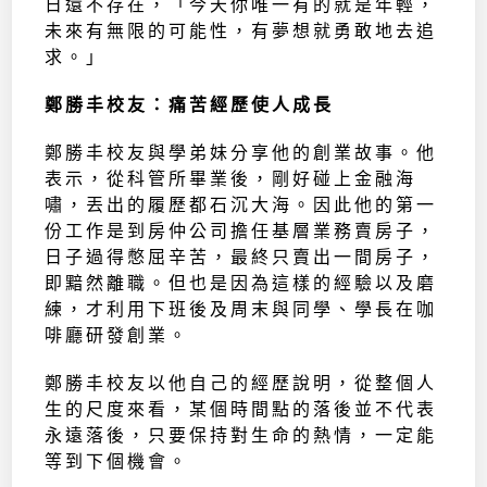
日還不存在，「今天你唯一有的就是年輕，
未來有無限的可能性，有夢想就勇敢地去追
求。」
鄭勝丰校友：痛苦經歷使人成長
鄭勝丰校友與學弟妹分享他的創業故事。他
表示，從科管所畢業後，剛好碰上金融海
嘯，丟出的履歷都石沉大海。因此他的第一
份工作是到房仲公司擔任基層業務賣房子，
日子過得憋屈辛苦，最終只賣出一間房子，
即黯然離職。但也是因為這樣的經驗以及磨
練，才利用下班後及周末與同學、學長在咖
啡廳研發創業。
鄭勝丰校友以他自己的經歷說明，從整個人
生的尺度來看，某個時間點的落後並不代表
永遠落後，只要保持對生命的熱情，一定能
等到下個機會。