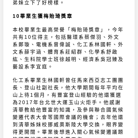
弟妹立下了好榜樣。
10畢業生獲梅貽琦獎章
本校畢業生最高榮譽「梅貽琦獎章」，今年
共有10位得主，包括醫環系蔡傑羽、外文
系鄭璇、電機系曾偉誠、化工系林國軒、外
文系薛宇涵、體育系莊紹群、化學系舒啟
紘、生科院學士班徐越明、經濟系吳冠臻及
藝設系李宜庭。
化工系畢業生林國軒曾任馬來西亞志工團團
長、登山社副社長，他大學期間每年平均在
山上待1個月，有豐富登山經驗的他還獲選
為2017年台北世大運玉山火炬手。他感謝
清華教給他豐富的知識，及參與聯合國氣候
變遷代表大會等國際會議的機會；去年他還
到清華姊妹校挪威奧斯陸大學交換，眼界變
得更開闊。畢業後想進入關心氣候變遷議題