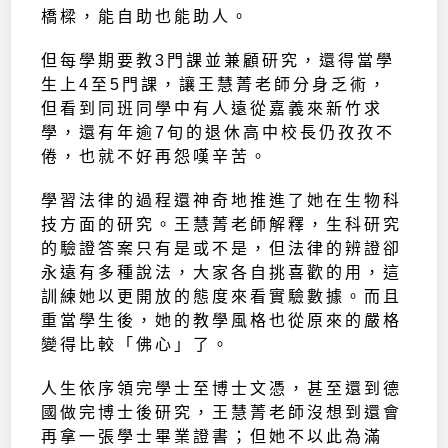
橋樑，能自助也能助人。
但每學期要教3門課並兼顧研究，還得當學
生上4至5門課，讓王慧菁老師分身乏術，
但看到同班同學中有人遠從嘉義來新竹求
學，還有年逾7旬的退休高中校長仍孜孜不
倦，也就不好再怨嘆辛苦。
學習法律的過程還神奇地推進了她在生物科
技方面的研究。王慧菁老師解釋，生科研究
的驗證答案只有是或不是，但法律的辨證卻
永遠有多種說法，大家各自挑喜歡的用，這
訓練她以更開放的態度來看實驗數據。而且
重當學生後，她的教學風格也從原來的嚴格
變得比較「佛心」了。
人生依序領完學士至博士文憑，甚至還到德
國做完博士後研究，王慧菁老師沒想到還會
再拿一張學士畢業證書；但她不以此為滿