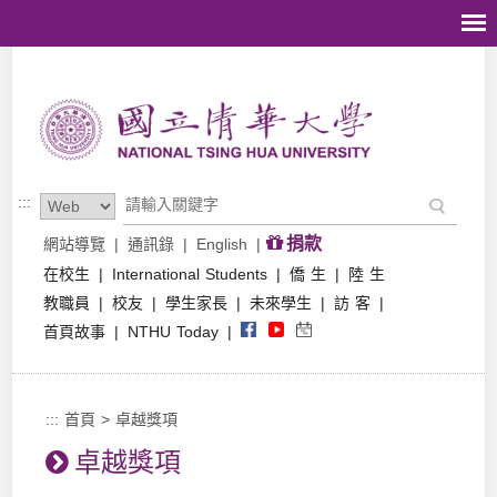
跳到主要內容區塊
:::
捐款
網站導覽
|
通訊錄
|
English
|
在校生
|
International Students
|
僑 生
|
陸 生
教職員
|
校友
|
學生家長
|
未來學生
|
訪 客
|
首頁故事
|
NTHU Today
|
:::
首頁
>
卓越獎項
卓越獎項