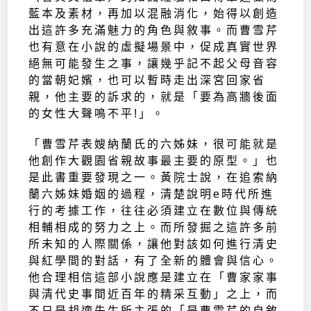
藍本及素材，再加以混融消化，始得以創造
出這許多充滿魅力的角色與敘事。而曹雪芹
也有意在小說的虛擬場景中，促成真實世界
絕無可能發生之事，讓幾乎記不起父母音容
的當朝妃嬪，也可以暫時走出深宮回家省
親，他主要的訴求的，就是「要為高牆後面
的女性大聲鳴不平!」。
「曹雪芹表嫂納蘭氏的六姊妹，很可能就是
他創作大觀園省親故事最主要的原型。」也
是此書重要發現之一。黃院士說，在追索納
蘭六姊妹婚姻的過程，清楚說明e時代所進
行的考據工作，往往必須建立在數位與傳統
相輔相成的努力之上。而所發掘之這許多前
所未知的人際關係，讓他對該如何進行清史
與紅學間的對話，有了全新的體會與信心。
他合理相信這部小說應是建立在「曹家家事
與清代史事間近百年的精采互動」之上，而
不只是胡適先生所主張的「是曹雪芹的自敘