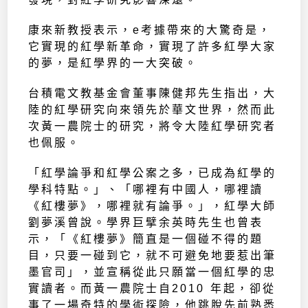
康來新教授表示，e考據帶來的大驚奇是，
它實現的紅學新革命，實現了許多紅學大家
的夢，是紅學界的一大突破。
台積電文教基金會董事陳健邦先生指出，大
陸的紅學研究向來領先於華文世界，然而此
次黃一農院士的研究，將令大陸紅學研究者
也佩服。
「紅學論爭和紅學公案之多，已成為紅學的
學科特點。」、「哪裡有中國人，哪裡讀
《紅樓夢》，哪裡就有論爭。」，紅學大師
劉夢溪曾說。學界巨擘余英時先生也曾表
示，「《紅樓夢》簡直是一個碰不得的題
目，只要一碰到它，就不可避免地要惹出筆
墨官司」，並宣稱從此只願當一個紅學的忠
實讀者。而黃一農院士自2010 年起，卻從
事了一場奇特的學術探險，他跳脫先前熟悉