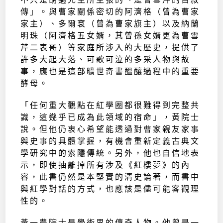
傳」。與曹家關係密切的阿濟格（曾為曹家
家主）、多爾袞（曾為曹家旗主）以及納蘭
明珠（阿濟格五女婿，其曾孫女婿更為曹雪
芹二表哥）等家庭所涉入的大歷史，提供了
許多大起大落、可歌可泣的多采人物與故
事，應也是這部曠世奇書醞釀過程中的重要
酵母。
「任何重大觀點在紅學圈都很難得到完整共
識，這幾乎已成為此領域的宿命」，黃院士
說。但他仍衷心希望能透過對曹家親友家事
與史事的具體掌握，有機會重新定義古典文
學研究中的索隱傳統。另外，他也自信地表
示，即使抽離掉所有涉及《紅樓夢》的內
容，此書仍然是本堅實的清史論著，而書中
與紅學對話的方式，也應該是儘可能客觀理
性的。
黃一農院士是學術界的傳奇人物。他曾是一