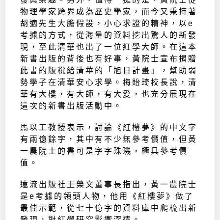
物理學家跨界成為歷史學家，而今又秉持著
胡適先生大膽假設，小心求證的精神，以e
考據的方式，從海量的資料挖出驚人的新發
現，至此清華也出了一位紅學大師。在這本
新書出版的背後也有好事，黃院士宣布捐贈
此書的版稅給清華的「旭日計畫」，幫助弱
勢學子在清華安心求學。梅貽琦校長說，清
華有大樓，有大師，有大愛，也充分展現在
這次的新書出版活動中。
馬以工教授表示，討論《紅樓夢》的中文字
有兩億餘字，其中有不少無參考價值，但黃
一農院士的書可是字字珠璣，極具參考價
值。
遠流出版社王榮文董事長指出，黃一農院士
是e考據的領頭人物，他用《紅樓夢》做了
最佳示範，從七十億字的資料庫中爬梳出新
發現，對紅學研究影響深遠。