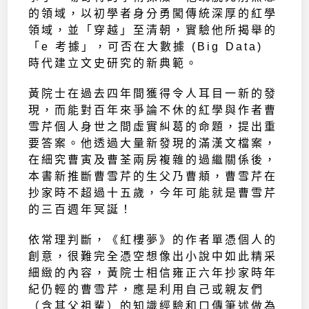
的領域，以初學者身分勇闖傳統深厚的紅學
領域，並「穿越」至清朝，實驗他所揭舉的
「e 考據」，可否在大數據 (Big Data)
時代建立文史研究的新典範。
黃院士在過去四年間獲得令人耳目一新的發
現，而能對百年來爭論不休的紅學與作者曹
雪芹個人身世之間虛實糾葛的命題，提出重
要答案。他透過大量新發現的滿漢文檔案，
在細究曹寅及曹荃兩房複雜的過繼關係後，
本書新推斷曹雪芹的生父乃曹頫，曹雪芹在
抄家時不超過十五歲，今年可能就是曹雪芹
的三百週年冥誕！
依常理判斷，《紅樓夢》的作者單憑個人的
創意，很難完全憑空想像出小說中如此精采
細緻的內容，黃院士相信雍正六年抄家時年
紀仍輕的曹雪芹，應是利用自己或親友們
（含其父祖輩）的知識經驗和口傳筆述做為