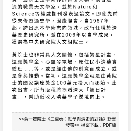
流的職業天文學家，並於Nature和
Science等權威期刊發表過論文。即使先前
從未修習過史學，因緣際會，自1987年
起，跨出原本學術志向領域，改行任職於清
華歷史研究所，並在2006年以自學成果，
獲選為中央研究院人文組院士。
黃院士也非常具人文關懷，包括繁星計畫、
還願獎學金、心靈發電場、原住民小清華實
驗班……等，或是經由他的創意而成立，或
是參與推動。當初，還願獎學金就是由黃院
士的國家講座獎金100萬元投入而起始。此
次出書，所有版稅將捐贈清大「旭日計
畫」，幫助低收入清華學子逆境向上。
<<黃一農院士《二重奏：紅學與清史的對話》新書
發表>> 檔案下載：
PDF檔