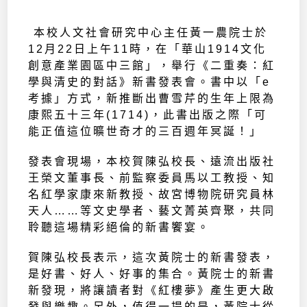
本校人文社會研究中心主任黃一農院士於
12月22日上午11時，在「華山1914文化
創意產業園區中三館」，舉行《二重奏：紅
學與清史的對話》新書發表會。書中以「e
考據」方式，新推斷出曹雪芹的生年上限為
康熙五十三年(1714)，此書出版之際「可
能正值這位曠世奇才的三百週年冥誕！」
發表會現場，本校賀陳弘校長、遠流出版社
王榮文董事長、前監察委員馬以工教授、知
名紅學家康來新教授、故宮博物院研究員林
天人……等文史學者、藝文菁英齊聚，共同
聆聽這場精彩絕倫的新書饗宴。
賀陳弘校長表示，這次黃院士的新書發表，
是好書、好人、好事的集合。黃院士的新書
新發現，將讓讀者對《紅樓夢》產生更大啟
發與樂趣。另外，值得一提的是，黃院士從