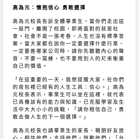
高為元：懷抱信心 勇敢選擇
高為元校長告訴全體畢業生，當你們走出這
一扇門，離開了校園，即將面對的就是社
會。社會不是一張考卷，人生也沒有標準答
案。當大家都在說你一定要選擇什麼行業、
一定要進哪家公司時，請你先聽聽內心的聲
音，不要一窩蜂，也不要用別人的尺來衡量
自己的價值。
「在這重要的一天，我想提醒大家，在你們
的背包裡已經有的人生工具：信心。」高為
元校長表示，畢業生可以坐在這裡，就代表
已具備該有的能力與知識，已克服學習及生
活中大大小小的挑戰，「請你相信自己，勇
敢去做人生的下一個選擇。」
高為元校長也請畢業生的家長、親朋好友放
心，相信他們，支持他們，鼓勵他們，「台