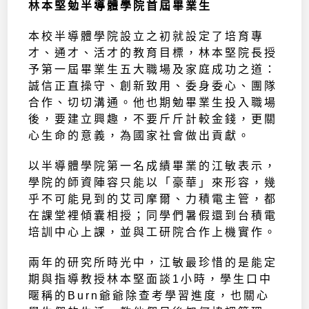
林本堅勉半導體學院首屆畢業生
本校半導體學院設立之初就設定了培育專
才、通才、活才的教育目標，林本堅院長授
予第一屆畢業生五大職場及家庭成功之道：
誠信正直操守、創新致用、委身委心、團隊
合作、切切溝通。他也期勉畢業生投入職場
後，要建立興趣，不要斤斤計較金錢，更關
心生命的意義，為國家社會做出貢獻。
以半導體學院第一名成績畢業的江敏表示，
學院的師資陣容只能以「豪華」來形容，幾
乎不可能見到的艾司摩爾、力積電主管，都
在課堂裡傾囊相授；同學們暑假還到台積電
培訓中心上課，並與工研院合作上機實作。
兩年的研究所時光中，江敏最珍惜的是能定
期與指導教授林本堅面談1小時，學生口中
暱稱的Burn爺爺除查考學習進度，也關心