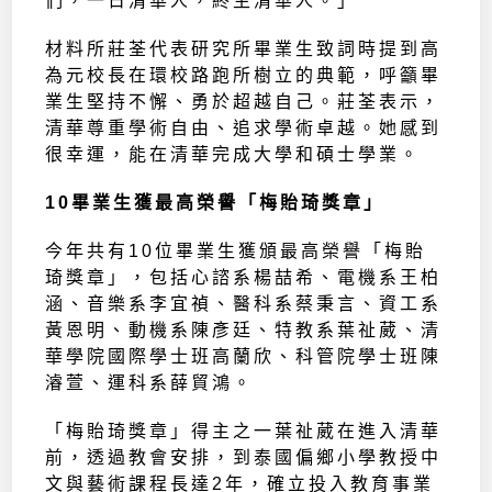
們，一日清華人，終生清華人。」
材料所莊荃代表研究所畢業生致詞時提到高
為元校長在環校路跑所樹立的典範，呼籲畢
業生堅持不懈、勇於超越自己。莊荃表示，
清華尊重學術自由、追求學術卓越。她感到
很幸運，能在清華完成大學和碩士學業。
10畢業生獲最高榮譽「梅貽琦獎章」
今年共有10位畢業生獲頒最高榮譽「梅貽
琦獎章」，包括心諮系楊喆希、電機系王柏
涵、音樂系李宜禎、醫科系蔡秉言、資工系
黃恩明、動機系陳彥廷、特教系葉祉葳、清
華學院國際學士班高蘭欣、科管院學士班陳
濬萱、運科系薛貿鴻。
「梅貽琦獎章」得主之一葉祉葳在進入清華
前，透過教會安排，到泰國偏鄉小學教授中
文與藝術課程長達2年，確立投入教育事業