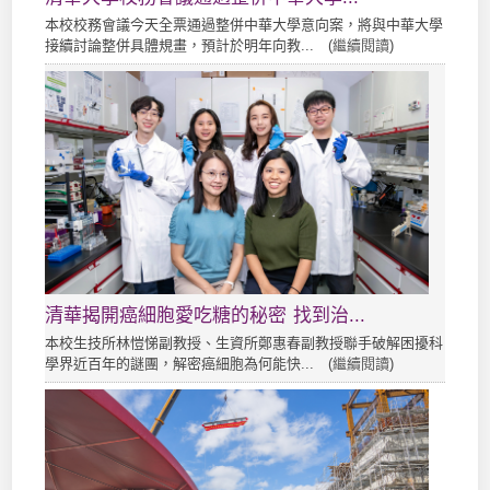
本校校務會議今天全票通過整併中華大學意向案，將與中華大學
接續討論整併具體規畫，預計於明年向教... (
繼續閱讀
)
清華揭開癌細胞愛吃糖的秘密 找到治...
本校生技所林愷悌副教授、生資所鄭惠春副教授聯手破解困擾科
學界近百年的謎團，解密癌細胞為何能快... (
繼續閱讀
)