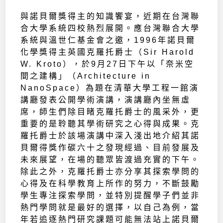
與諾貝爾獎得主的知識饗宴，近期在台灣聯
合大學系統四校熱烈展開。應台灣聯合大學
系統與溫世仁基金會之邀，1996年諾貝爾
化學獎得主英國克羅托爵士（Sir Harold
W. Kroto），於9月27日下午以「奈米空
間之建構」（Architecture in
NanoSpace）為題在清華大學工程一館演
講廳發表公開學術演講，演講廳內坐無虛
席，師生們除目睹克羅托爵士的風采外，更
重要的是聆聽其學術研究之心得與成果。克
羅托爵士於該場演講中深入淺出地介紹其諾
貝爾得獎作碳六十之發現經過、目前發展及
未來展望，在場的聽眾皆渡過充實的下午。
除此之外，克羅托爵士亦分享其探索學問的
心得及在科學教育上所作的努力，不斷鼓勵
學生專注探索學問，並特別提醒學子們並非
熱門學問就是最好的選擇，以自己為例，當
年若追逐熱門研究課題可能無法站上諾貝爾