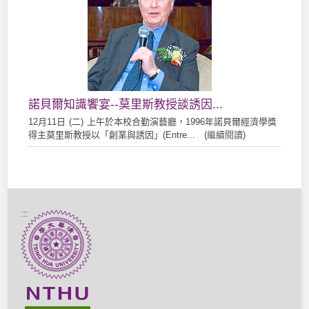
諾貝爾知識饗宴--莫里斯教授談誘因...
12月11日 (二) 上午於本校合勤演藝廳，1996年諾貝爾經濟學獎
得主莫里斯教授以「創業與誘因」(Entre... (
繼續閱讀
)
:::