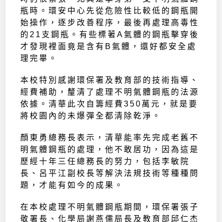
瓶時。環安中心先從危險性比較低的鋼瓶開
始操作，逐步改善程序，最後再處理高毒性
的21支鋼瓶。有些標著A氣體的鋼瓶擊穿後
才發現裡面竟是含有B氣體，還好都安全處
理完畢。
本校特別感謝環保署及教育部的技術指導、
經費補助，釐清了處理不明氣體鋼瓶的法源
依據。清華此次自籌經費350萬元，就是要
將校園內的未爆彈全都清除乾淨。
顏東勇總務長表示，清華能率先完成老舊不
明氣體鋼瓶的處理，他不敢居功，因為這是
歷經十年三任總務長的努力，包括李敏院
長、呂平江副校長等解決法規技術等種種問
題，才能有如今的成果。
在本校處理不明氣體鋼瓶期間，環保署張子
敬署長、化學局謝燕儒局長及教育部邱仁杰