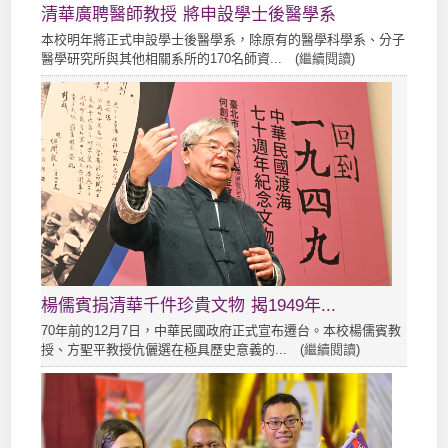
清華廣聘醫師教授 將申設學士後醫學系
本校明年將正式申設學士後醫學系，除原有的醫學科學系、分子
醫學研究所與其他相關系所的170名師資... (
繼續閱讀
)
楊儒賓捐清華千件珍貴文物 揭1949年...
70年前的12月7日，中華民國政府正式宣布遷台。本校楊儒賓教
授、方聖平教授伉儷選在極具歷史意義的... (
繼續閱讀
)