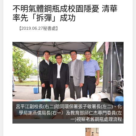
不明氣體鋼瓶成校園隱憂 清華
率先「拆彈」成功
【2019.06.27秘書處】
呂平江副校長(右二)陪同環保署張子敬署長(左二)、化
學局謝燕儒局長(右一）及教育部邱仁杰專門委員(左
一)視察老舊鋼瓶處理流程