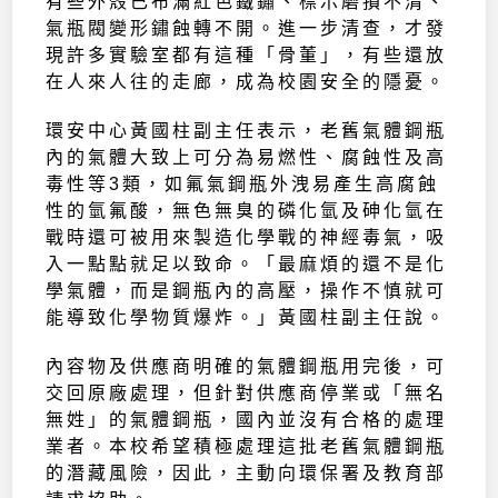
有些外殼已布滿紅色鐵鏽、標示磨損不清、
氣瓶閥變形鏽蝕轉不開。進一步清查，才發
現許多實驗室都有這種「骨董」，有些還放
在人來人往的走廊，成為校園安全的隱憂。
環安中心黃國柱副主任表示，老舊氣體鋼瓶
內的氣體大致上可分為易燃性、腐蝕性及高
毒性等3類，如氟氣鋼瓶外洩易產生高腐蝕
性的氫氟酸，無色無臭的磷化氫及砷化氫在
戰時還可被用來製造化學戰的神經毒氣，吸
入一點點就足以致命。「最麻煩的還不是化
學氣體，而是鋼瓶內的高壓，操作不慎就可
能導致化學物質爆炸。」黃國柱副主任說。
內容物及供應商明確的氣體鋼瓶用完後，可
交回原廠處理，但針對供應商停業或「無名
無姓」的氣體鋼瓶，國內並沒有合格的處理
業者。本校希望積極處理這批老舊氣體鋼瓶
的潛藏風險，因此，主動向環保署及教育部