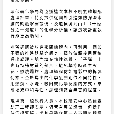
請求協助。
環保署化學局為協辦這次本校不明氣體鋼瓶
處理計畫，特別提供從國外引進如防彈潛水
艙的鋼瓶擊穿設備，及能偵測到ppb（十億
分之一濃度）的化學分析儀，讓這次計畫執
行能更為順利。
老舊鋼瓶被放進密閉艙體內，再利用一個如
子彈的推進器擊穿瓶身，釋放氣體後用管線
導出處理。艙內填充惰性氣體，「子彈」上
也有特殊材質的墊片，避免擊穿時產生火
花、燃燒爆炸，處理過程仿如電影中的拆彈
情節。至於導出的化學氣體則依不同特性，
用燃燒、水洗、吸附或化學反應的方式，來
破壞或中和毒性，處理到安全無害的程度。
現場第一線執行人員、本校環安中心塗佳霖
助理工程師表示，儘管有專業設備，但操作
時仍很緊張，尤其是擊穿第一支不明氣體鋼