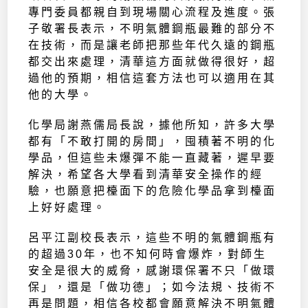
專門委員都親自到現場關心流程及進度。張
子敬署長表示，不明氣體鋼瓶最難的部分不
在技術，而是讓老師把那些年代久遠的鋼瓶
都交出來處理，清華這方面就做得很好，超
過他的預期，相信這套方法也可以適用在其
他的大學。
化學局謝燕儒局長說，據他所知，許多大學
都有「不敢打開的房間」，囤積著不明的化
學品，但這些未爆彈不能一直藏著，遲早要
解決，希望各大學看到清華安全操作的經
驗，也願意把檯面下的危險化學品拿到檯面
上好好處理。
呂平江副校長表示，這些不明的氣體鋼瓶有
的超過30年，也不知何時會爆炸，對師生
安全是很大的威脅，感謝環保署不只「做環
保」，還是「做功德」；如今法規、技術不
再是問題，相信各校都會願意解決不明氣體