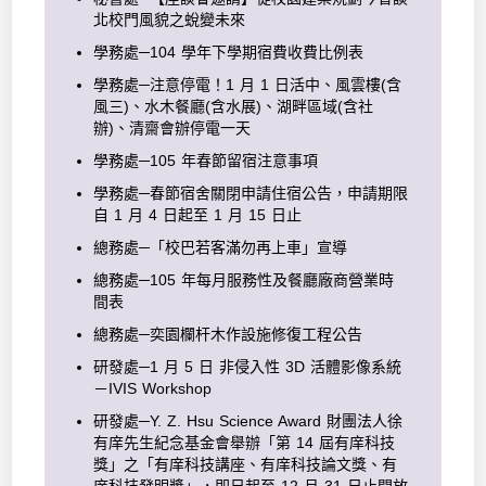
北校門風貌之蛻變未來
學務處─104 學年下學期宿費收費比例表
學務處─注意停電！1 月 1 日活中、風雲樓(含
風三)、水木餐廳(含水展)、湖畔區域(含社
辦)、清齋會辦停電一天
學務處─105 年春節留宿注意事項
學務處─春節宿舍關閉申請住宿公告，申請期限
自 1 月 4 日起至 1 月 15 日止
總務處─「校巴若客滿勿再上車」宣導
總務處─105 年每月服務性及餐廳廠商營業時
間表
總務處─奕園欄杆木作設施修復工程公告
研發處─1 月 5 日 非侵入性 3D 活體影像系統
－IVIS Workshop
研發處─Y. Z. Hsu Science Award 財團法人徐
有庠先生紀念基金會舉辦「第 14 屆有庠科技
獎」之「有庠科技講座、有庠科技論文獎、有