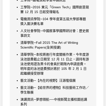
工學院─晶電獎助學金申請訊息
工學院─2016 東元「Green Tech」國際創意競
賽 12 月 15 日起受理報名
電機資訊學院─104 學年度第五屆大學部專題
獎入圍決賽名單
人文社會學院─中國敘事學國際研討會：歷史敘
事詩文
清華學院─Fall 2015 The Art of Writing
Scientific Papers(全英授課)
清華學院─本校將進行年度關帳作業，今年度游
泳池退費截止日期至 12 月 11 日止，請持有游
泳池使用證及票卡的會員於期限內申請退費。
明年度的泳池退費預計將於 105 年 2 月 1 日
起繼續接受辦理
藝文活動─【內在的視野】汪源隆個展
藝文活動─【給世界的禮物】科技藝術工作坊／
學生聯展
演講資訊─夢想領航──中視新聞主播校園巡講
系列