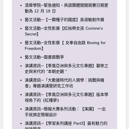
清華學院─緊急通知，英語團體闖關競賽日期更
動為 12 月 18 日
藝文活動─【一顆種子的國度】吳淑敏創作展
藝文活動─女性影展【紅絲帶女孩 Corinne's
Secret】
藝文活動─女性影展【 女拳自由路 Boxing for
Freedom】
藝文活動─圖書館戰爭
演講資訊─【季風亞洲與多元文化專題】纂修之
史與宋代的 "本朝史觀 "
演講資訊─「大數據時代的人類學：挑戰與機
會」專題演講暨研究工作坊
演講資訊─【季風亞洲與多元文化專題】版本學
視角下的《紅樓夢》
演講資訊─簡報大賽系列活動：【演講】 一出
手就搞定簡報設計
演講資訊─【學習系列講座 Part3】最有魅力的