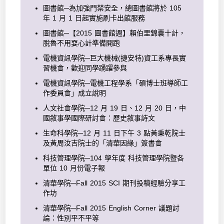
圖書館─為加強門禁安全，總圖書館將於 105
年 1 月 1 日起實施刷卡出館服務
圖書館─【2015 圖書館週】賴伯里錦囊十計，
脫魯不用耍心計準備開跑
電機資訊學院─巨大機械(捷安特)資工系專長實
習機會，歡迎同學踴躍參與
電機資訊學院─電機工程學系「碩博士班導師工
作委員會」成立說明
人文社會學院─12 月 19 日、12 月 20 日，中
國敘事學國際研討會：歷史敘事詩文
生命科學院─12 月 11 日下午 3 點黃秉乾院士
及黃周汝吉院士的「清華因緣」簽書會
科技管理學院─104 學年度 科技管理學院暨各
單位 10 月份電子報
清華學院─Fall 2015 SCI 期刊投稿經驗分享工
作坊
清華學院─Fall 2015 English Corner 議題討
論：性別平不平等