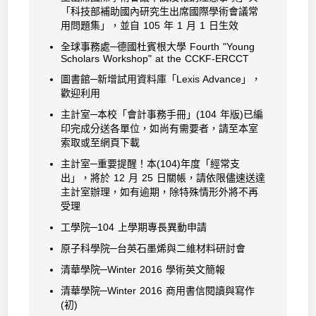
「科技部補助國內研究生出席國際學術會議常
用問題集」，並自 105 年 1 月 1 日生效
全球事務處─德國杜賓根大學 Fourth "Young
Scholars Workshop" at the CCKF-ERCCT
圖書館─新增試用資料庫「Lexis Advance」，
歡迎利用
主計室─本校「會計事務手冊」(104 年版)已編
印完成分送各單位，如尚有需要者，請至本室
索取或至網頁下載
主計室─重要提醒！本(104)年度「經常支
出」，將於 12 月 25 日關帳，請依限儘速送達
主計室辦理，如有逾期，除特殊情形外將不再
受理
工學院─104 上學期專長異動申請
原子科學院─台英石墨烯與二維材料研討會
清華學院─Winter 2016 學術英文簡報
清華學院─Winter 2016 商用書信閱讀與寫作
(初)