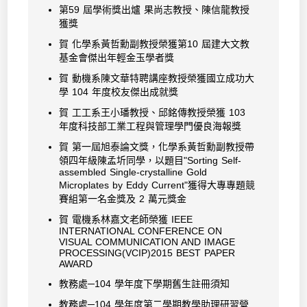
第59 屆學術獎出爐 果尚志教授、陳信龍教授
獲獎
賀 化學系黃哲勳副教授榮獲第10 屆建大文教
基金會傑出年輕金玉學者獎
賀 動機系陳文華特聘講座教授榮獲國立成功大
學 104 年度校友傑出成就獎
賀 工工系王小璠教授、邱銘傳教授榮獲 103
年度科技部工業工程與管理學門優良海報獎
賀 第一屆旭泰論文獎，化學系黃哲勳副教授帶
領四年級陳孟圻同學，以題目"Sorting Self-
assembled Single-crystalline Gold
Microplates by Eddy Current"獲得大專專題競
賽組第一名金獎及 2 萬元獎金
賀 電機系林嘉文老師榮獲 IEEE
INTERNATIONAL CONFERENCE ON
VISUAL COMMUNICATION AND IMAGE
PROCESSING(VCIP)2015 BEST PAPER
AWARD
教務處─104 學年度下學期舊生註冊須知
教務處─104 學年度第二學期教學助理研習營