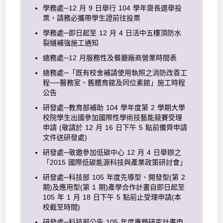
學務處─12 月 9 日舉行 104 學年齋長選舉投
票，請務必攜帶學生證前往投票
學務處─即日起至 12 月 4 日活中五樓頂防水
裂縫補強施工通知
總務處─12 月服務性及餐廳廠商營業時間表
總務處─「既有校舍補請使用執照之消防改善工
程──醫務室、舊體育館及同位素館」施工時程
公告
研發處─教育部補助 104 學年度第 2 學期大學
校院學生出國參加國際性學術技藝能競賽受理
申請 (敬請於 12 月 16 日下午 5 點前備齊申請
文件送研發處)
研發處─敬邀參加低碳中心 12 月 4 日舉辦之
「2015 國際低碳能源科技與產業政策研討會」
研發處─科技部 105 年度先導型、開發型(第 2
期)及應用型(第 1 期)產學合作計畫自即日起至
105 年 1 月 18 日下午 5 點前止受理申請(本
校截至時間)
研發處─科技部公告 105 年度專題研究計畫申