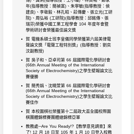
傳)、龔俐(指導教授：王小璠)、林資祐、鄭家
年(指導教授：簡禎富)、朱寧敏(指導教授：侯
建良)、李敬毅、林孔昭、莊傳慶、張立光(工研
院)、周弘裕 (工研院)(指導教授：邱銘傳、張
瑞芬)榮獲中國工業工程學會 104 年度年會暨
學術研討會榮獲最佳論文獎
賀 電機系碩士班李皇儀同學榮獲第六屆美律電
聲論文獎「電聲工程特別獎」(指導教授：劉奕
汶副教授)
賀 吳子和、亞卓司第 66 屆國際電化學研討會
(66th Annual Meeting of the International
Society of Electrochemistry)之學生壁報論文比
賽優勝
賀 簡秀娟、沈曉萱第 66 屆國際電化學研討會
(66th Annual Meeting of the International
Society of Electrochemistry)之學生壁報論文比
賽佳作
賀 本校圍棋社榮獲第十二屆政大盃全國校際圍
棋團體錦標賽團體總錦標亞軍
教務處─Are You Ready!?【教學意見調查】來
了! 12 月 18 日至 105 年 1 月 10 日登入校務