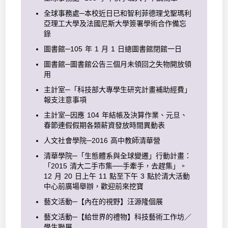
全球事務處─本校近日已和智利菲德理戈聖瑪利
亞理工大學及法國尼斯大學簽署學術合作備忘
錄
圖書館─105 年 1 月 1 日總圖書館閉館一日
圖書館─圖書館公告三個月未領回之失物開放領
用
主計室─「科技部大專學生研究計畫補助經費」
報支注意事項
主計室─因應 104 年結帳及決算作業、元旦、
春節連假假期各類薪資發放時間異動表
人文社會學院─2016 高中教師清華營
清華學院─「生態體系與全球變遷」行動計畫：
「2015 清大二手市集──手牽手，去趕集」。
12 月 20 日上午 11 點至下午 3 點於清大活動
中心前廣場舉辦，歡迎前來挖寶
藝文活動─【內在的視野】汪源隆個展
藝文活動─【給世界的禮物】科技藝術工作坊／
學生聯展