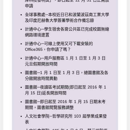
庠科技發明獎」，即日起至 12 月 31 日止開放
申請
全球事務處─本校近日已和波蘭波茲南工業大學
及印度尼赫魯大學簽署學術合作備忘錄
計通中心─學生宿舍各齋公共區已完成校園無線
網路環境建置
計通中心─可線上使用又可下載安裝的
Office365，你申請了嗎？
計通中心─用戶服務區 1 月 1 日至 1 月 3 日
元旦假期開放時間
圖書館─1 月 1 日至 1 月 3 日，總圖書館及各
分館開放時間異動
圖書館─夜讀區考試期間(即日起至 2016 年 1
月 15 日)延長開放時間
圖書館─即日起至 2016 年 1 月 15 日期末考
期間，圖書館閱覽服務調整
人文社會學院─哲學研究所 103 屆學業成果發
表