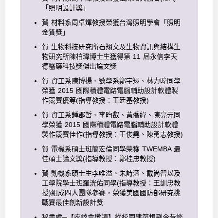
「照明設計獎」
賀 材料系周卓煇教授榮獲台灣照明學會「照明
金質獎」
賀 生物科技研究所石翔文及生物資訊與結構生
物研究所陳柏瑋博士生獲得第 11 屆永信李天
德醫藥科技獎傑出論文獎
賀 資工系陳博揚、數學系鄭宇翔、林力暐同學
榮獲 2015 國際積體電路電腦輔助設計軟體製
作競賽優等(指導教授：王廷基教授)
賀 資工系鍾郡哲、李昀叡、黃喬緯、陳亮元同
學榮獲 2015 國際積體電路電腦輔助設計軟體
製作競賽佳作(指導教授：王俊堯、陳勇志教授)
賀 電機系碩士班簡宏倫同學榮獲 TWEMBA 最
佳碩士論文獎(指導教授：鄭桂忠教授)
賀 動機系碩士生李唯溢、朱詩涵、戴尚智以及
工學院學士班羅洸佑同學(指導教授：王訓忠教
授)組成四人團隊參賽，榮獲美國國防部研究挑
戰賽最佳創新設計獎
秘書處─【座談會邀請】從校園建築規劃今昔談