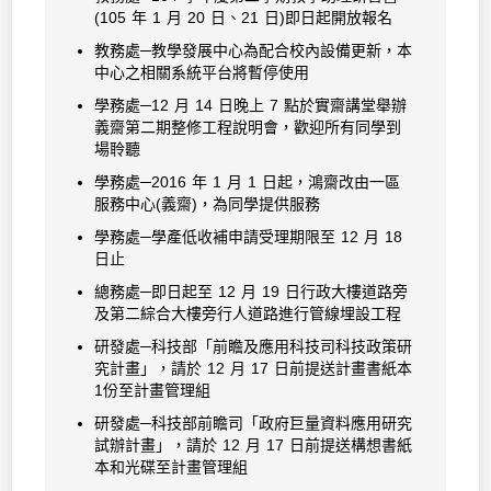
(105 年 1 月 20 日、21 日)即日起開放報名
教務處─教學發展中心為配合校內設備更新，本
中心之相關系統平台將暫停使用
學務處─12 月 14 日晚上 7 點於實齋講堂舉辦
義齋第二期整修工程說明會，歡迎所有同學到
場聆聽
學務處─2016 年 1 月 1 日起，鴻齋改由一區
服務中心(義齋)，為同學提供服務
學務處─學產低收補申請受理期限至 12 月 18
日止
總務處─即日起至 12 月 19 日行政大樓道路旁
及第二綜合大樓旁行人道路進行管線埋設工程
研發處─科技部「前瞻及應用科技司科技政策研
究計畫」，請於 12 月 17 日前提送計畫書紙本
1份至計畫管理組
研發處─科技部前瞻司「政府巨量資料應用研究
試辦計畫」，請於 12 月 17 日前提送構想書紙
本和光碟至計畫管理組