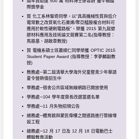
兩年資助達 500 萬 材料博士廖容蔚 獲牛頓國
際獎學金
賀 化工系林聖奇同學，以"具高機械性質與低介
電常數之改質氧化石墨烯/聚亞醯胺複合材料可
應用於軟性硬刷電路板"，榮獲 2015 第九屆塑
膠材料應用及技術論文競賽第二名(指導教授：
馬振基、胡啟章教授)
賀 電機系碩士班蕭順仁同學榮獲 OPTIC 2015
Student Paper Award (指導教授：李夢麟副教
授)
教務處─第二屆清華大學海外兒童暨青少年華語
夏令營熱情招生中
學務處─宿舍公共區域無線網路已開放使用
學務處─104 學年度齋長改選當選名單
學務處─11 月失物招領公告
總務處─體育館與蒙民偉樓之間道路進行管線埋
設工程
總務處─12 月 17 日及 12 月 18 日電動巴士
體驗教育活動