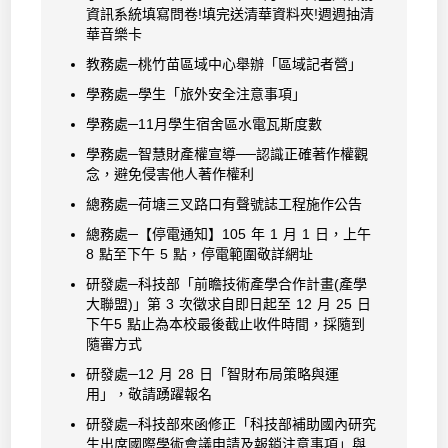
資訊系統填寫問卷!填完送清華資料夾!週週抽清
華音樂卡
教務處─桃竹苗區域中心舉辦「區域記者營」
學務處─學生「旅外安全注意事項」
學務處─11月學生宿舍區水電瓦斯度數
學務處─智慧財產權宣導──認識正確著作權觀
念，避免侵害他人著作權利
總務處─荷塘三叉路口有聲號誌工程施作公告
總務處─【停電通知】105 年 1 月 1 日，上午
8 點至下午 5 點，停電範圍敬詳網址
研發處─科技部「前瞻技術產學合作計畫(產學
大聯盟)」第 3 次徵求自即日起至 12 月 25 日
下午5 點止為本校最後截止收件時間，採隨到
隨審方式
研發處─12 月 28 日「智財布局策略與運
用」，敬請踴躍報名
研發處─科技部來函修正「科技部補助國內研究
生出席國際學術會議申請及報銷注意事項」與