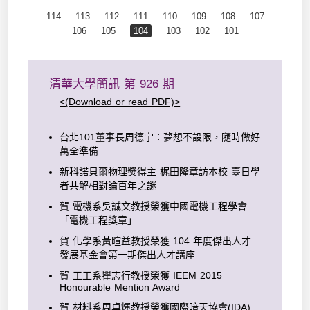
114
113
112
111
110
109
108
107
106
105
104
103
102
101
清華大學簡訊 第 926 期
<(Download or read PDF)>
台北101董事長周德宇：夢想不設限，隨時做好
萬全準備
新科諾貝爾物理獎得主 梶田隆章訪本校 臺日學
者共解相對論百年之謎
賀 電機系吳誠文教授榮獲中國電機工程學會
「電機工程獎章」
賀 化學系黃暄益教授榮獲 104 年度傑出人才
發展基金會第一期傑出人才講座
賀 工工系瞿志行教授榮獲 IEEM 2015
Honourable Mention Award
賀 材料系周卓煇教授榮獲國際暗天協會(IDA)