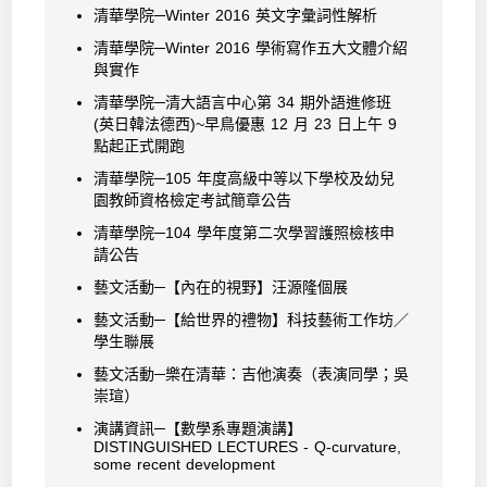
清華學院─Winter 2016 英文字彙詞性解析
清華學院─Winter 2016 學術寫作五大文體介紹
與實作
清華學院─清大語言中心第 34 期外語進修班
(英日韓法德西)~早鳥優惠 12 月 23 日上午 9
點起正式開跑
清華學院─105 年度高級中等以下學校及幼兒
園教師資格檢定考試簡章公告
清華學院─104 學年度第二次學習護照檢核申
請公告
藝文活動─【內在的視野】汪源隆個展
藝文活動─【給世界的禮物】科技藝術工作坊／
學生聯展
藝文活動─樂在清華：吉他演奏（表演同學；吳
崇瑄）
演講資訊─【數學系專題演講】
DISTINGUISHED LECTURES - Q-curvature,
some recent development