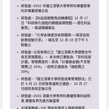
研發處─2015 年國立清華大學學界科專優質專
利非專屬授權公告
研發處─【利益迴避教育訓練課程】12 月 17
日「科研商化過程的關鍵倫理問題──潛在利益
衝突」，敬請踴躍報名
研發處─「化學系陳建添老師團隊──萌芽技術
創業經驗分享」，報名至 12 月 18 日下午 5
點截止
研發處─公告新修訂之「國立清華大學建教合作
收支管理要點」。 本次修訂重點為:「非科技部
計畫」管理費提列，原為「計畫總金額(不含管
理費)之 15%」，經修正通過為「總經費之
20%」
研發處─「國立清華大學研發成果管理辦法」已
於 9 月 22 日研發會議修正通過， 10 月 27
日經校長核定後公告
研發處─2015 清華大學學界科專優質專利說明
會,廣邀各界先進共襄盛舉
全球事務處─105 學年秋季班入學申請簡章