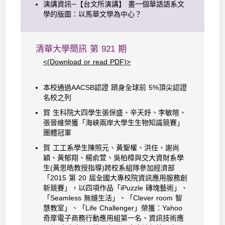
演講資訊─【台文所演講】 畫一個華語語系文
學的版圖：以馬華文學為中心？
清華大學簡訊 第 921 期
<(Download or read PDF)>
本校通過AACSB認證 躋身全球前 5%頂尖認證
名校之列
賀 生科院大四學生張保盛、辛天妤、李敏暄、
張晉維榮獲「海峽兩岸大學生生物知識競賽」
團體冠軍
賀 工工系學生陳照元、黃聖權、洪任、謝尚
穎、黃郁翔、楊俞萱、吳柏樟與交大資財系學
生(黃思皓教授指導)跨校系組隊參加經濟部
「2015 第 20 屆全國大專校院資訊應用服務創
新競賽」，以四項作品「iPuzzle 磚塊藝術」、
「Seamless 無縫生活」、「Clever room 智
慧教室」、「Life Challenger」榮獲：Yahoo
奇摩電子商務行動應用組第一名、資訊技術應