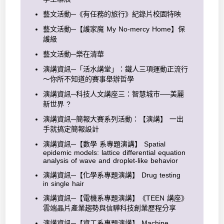
藝文活動─《有任務的旅行》紀錄片校園特映
藝文活動─【護家魔 My No-mercy Home】保
護級
藝文活動─樂在清華
演講資訊─「活水講堂」：鐵人三項運動正流行
～你所不知道的賽事舉辦哲學
演講資訊─科技人文講座三：智慧城市──美麗
新世界 ?
演講資訊─簡報大賽系列活動：【演講】 一出
手就搞定簡報設計
演講資訊─【數學 系專題演講】 Spatial
epidemic models: lattice differential equation
analysis of wave and droplet-like behavior
演講資訊─【化學系專題演講】 Drug testing
in single hair
演講資訊─【電機系專題演講】《TEEN 講座》
雲端晶片產業趨勢與信驊科技創業歷程分享
演講資訊─【資工系專題演講】 Machine