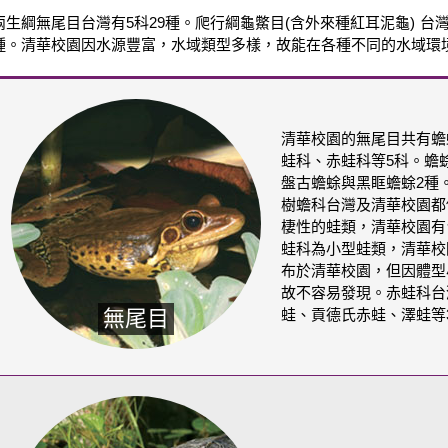
兩生綱無尾目台灣有5科29種。爬行綱龜鱉目(含外來種紅耳泥龜) 台灣
種。清華校園因水源豐富，水域類型多樣，故能在各種不同的水域環
清華校園的無尾目共有蟾
蛙科、赤蛙科等5科。蟾
盤古蟾蜍與黑眶蟾蜍2種
樹蟾科台灣及清華校園都
棲性的蛙類，清華校園有
蛙科為小型蛙類，清華校
布於清華校園，但因體型
故不容易發現。赤蛙科台
無尾目
蛙、貢德氏赤蛙、澤蛙等