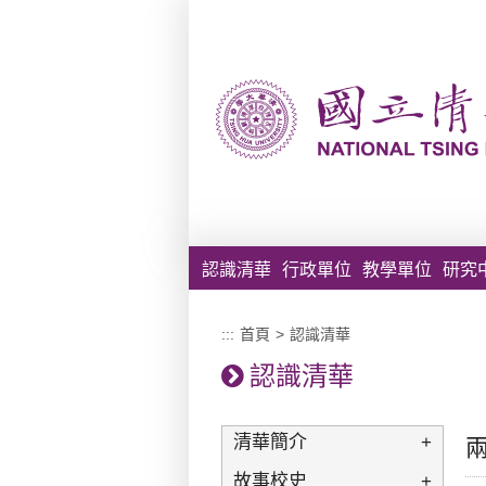
跳到主要內容區塊
認識清華
行政單位
教學單位
研究
:::
首頁
>
認識清華
認識清華
清華簡介
+
故事校史
+