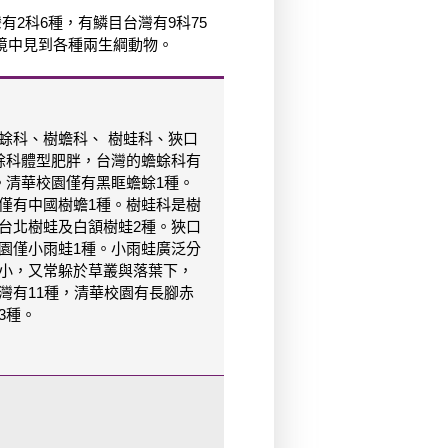
有2科6種，有鱗目台灣有9科75
境中見到各種兩生綱動物。
蜍科、樹蟾科、 樹蛙科、狹口
蜍科體型肥胖，台灣的蟾蜍科有
。清華校園僅有黑眶蟾蜍1種。
僅有中國樹蟾1種。樹蛙科是樹
台北樹蛙及白頷樹蛙2種。狹口
園僅小雨蛙1種。小雨蛙廣泛分
小，又常躲於草叢與落葉下，
灣有11種，清華校園有長腳赤
3種。