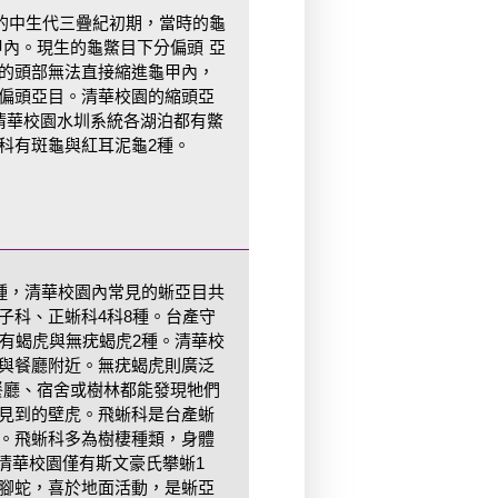
前的中生代三疊紀初期，當時的龜
甲內。現生的龜鱉目下分偏頭 亞
的頭部無法直接縮進龜甲內，
偏頭亞目。清華校園的縮頭亞
清華校園水圳系統各湖泊都有鱉
科有斑龜與紅耳泥龜2種。
0種，清華校園內常見的蜥亞目共
子科、正蜥科4科8種。台產守
僅有蝎虎與無疣蝎虎2種。清華校
與餐廳附近。無疣蝎虎則廣泛
餐廳、宿舍或樹林都能發現牠們
見到的壁虎。飛蜥科是台產蜥
。飛蜥科多為樹棲種類，身體
 清華校園僅有斯文豪氏攀蜥1
腳蛇，喜於地面活動，是蜥亞