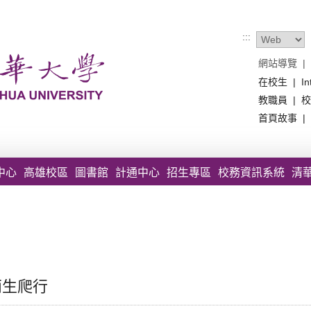
:::
網站導覽
|
在校生
|
In
教職員
|
校
首頁故事
|
中心
高雄校區
圖書館
計通中心
招生專區
校務資訊系統
清
兩生爬行