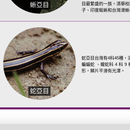
蜥亞目
目最繁盛的一族。清華校
子、印度蜓蜥和台灣滑蜥
蛇亞目台灣有4科45種
蝙蝠蛇 、蝮蛇科 4 科 
形，鱗片平滑有光澤。
蛇亞目