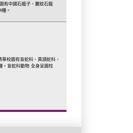
園有中國石龍子、麗紋石龍
4種。
，清華校園有盲蛇科、黃頷蛇科、
9 種。盲蛇科動物 全身呈圓柱