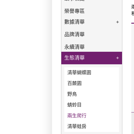
榮譽專區
數據清華
+
品牌清華
永續清華
生態清華
+
清華蝴蝶園
百蕨園
野鳥
蜻蛉目
兩生爬行
清華蛙房