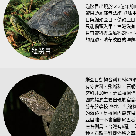
龜鱉目出現於 2.2億年
鱉目頭尾都無法縮 進龜
目與縮頭亞目。偏頭亞目
只能偏頭入甲，台灣沒有
目有鱉科與澤龜科2科。
的蹤跡。清華校園的澤龜
龜鱉目
蜥亞目動物台灣有5科3
有守宮科、飛蜥科、石龍
宮科共10種，清華校園
園的蝎虎主要出現於宿舍
分布於學校 各地，無論
的蹤跡，是校園內最容易
亞目唯一不會自斷尾巴者
左右側扁。台灣有5種，
種。石龍子科即俗稱之四