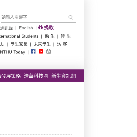
捐款
通訊錄
|
English
|
ternational Students
|
僑 生
|
陸 生
友
|
學生家長
|
未來學生
|
訪 客
|
NTHU Today
|
華發展策略
清華科技園
新生資訊網