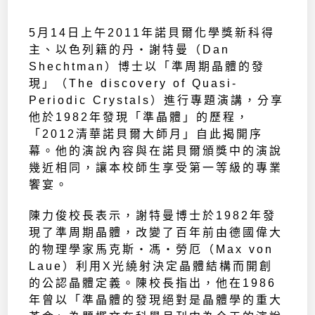
5月14日上午2011年諾貝爾化學獎新科得
主、以色列籍的丹‧謝特曼（Dan
Shechtman）博士以「準周期晶體的發
現」（The discovery of Quasi-
Periodic Crystals）進行專題演講，分享
他於1982年發現「準晶體」的歷程，
「2012清華諾貝爾大師月」自此揭開序
幕。他的演說內容與在諾貝爾頒獎中的演說
幾近相同，讓本校師生享受第一等級的專業
饗宴。
陳力俊校長表示，謝特曼博士於1982年發
現了準周期晶體，改變了百年前由德國偉大
的物理學家馬克斯‧馮‧勞厄（Max von
Laue）利用X光繞射決定晶體結構而開創
的公認晶體定義。陳校長指出，他在1986
年曾以「準晶體的發現絕對是晶體學的重大