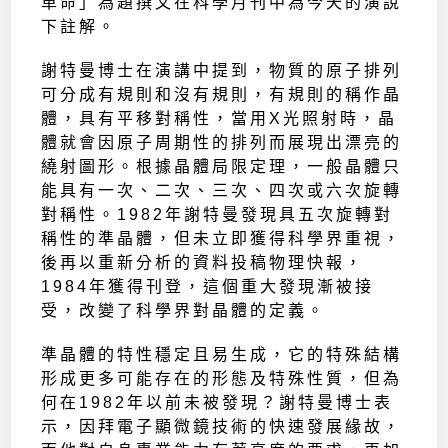
革命」為題撰文在科學月刊中為今天的演說
下註解。
謝特曼博士在演講中提到，物質的原子排列
可分成有規則和沒有規則，有規則的稱作晶
體，具有平移對稱性，當用X光照射時，晶
體就會因原子周期性的排列而展現出漂亮的
繞射圖形。根據晶體局限定理，一般晶體只
能具有一次、二次、三次、四次或六次旋轉
對稱性。1982年謝特曼發現具五次旋轉對
稱性的準晶體，但未立即獲得科學界重視，
後再以重新分析的資料投稿物理快報，
1984年獲得刊登，這個重大發現漸被接
受，改變了科學界對晶體的定義。
準晶體的特性穩定且易生成，它的特殊結構
形成更多可能存在的形態及特殊性質，但為
何在1982年以前未被發現？謝特曼博士表
示，因拜電子顯微鏡技術的快速發展緣故，