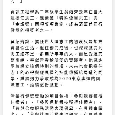
力。」
資訊工程學系二年級學生吳紹齊去年在世大
運擔任志工，還榮獲「特殊優異志工」與
「金讚獎」兩項獎項肯定，成為清華首屆行
健獎的得獎者之一。
吳紹齊說，擔任世大運志工的初衷只是想充
實暑假生活，但任務完成後，也深深感受到
志工絶不是一群無所事事的人，而是受過完
整訓練、奉獻青春給所愛的實踐者。他感謝
學校設立這個特別的獎項，未來也會把擔任
志工的心得與應具備的技能傳播給周遭的同
學，繼續努力爭取成為2020東京奧運的國
際志工，延續這份感動。
清華行健獎奬勵的項目包括「參與競賽獲得
佳績者」、「參與運動競技獲得佳績者」、
「參與公益服務活動表現優異，有具體事蹟
者」、「參與社團活動表現優異，有具體事