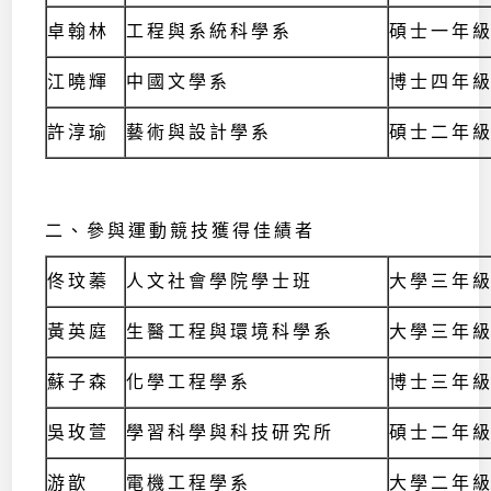
卓翰林
工程與系統科學系
碩士一年
江曉輝
中國文學系
博士四年
許淳瑜
藝術與設計學系
碩士二年
二、參與運動競技獲得佳績者
佟玟蓁
人文社會學院學士班
大學三年
黃英庭
生醫工程與環境科學系
大學三年
蘇子森
化學工程學系
博士三年
吳玫萱
學習科學與科技研究所
碩士二年
游歆
電機工程學系
大學二年