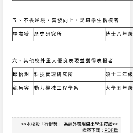
五、不畏逆境，奮發向上，足堪學生楷模者
楊肅毓
歷史研究所
博士八年
六、其他校外重大優良表現並獲得表揚者
邱怡澍
科技管理研究所
碩士二年
魏邑容
動力機械工程學系
大學五年
<<本校設「行健獎」 為課外表現傑出學生按讚>>
檔案下載：
PDF檔