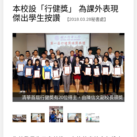
本校設「行健獎」 為課外表現
傑出學生按讚
【2018.03.28秘書處】
清華首屆行健奬有20位得主，由陳信文副校長頒奬