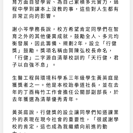
育方面自發學習、為自己累積多元實力，過
程中學到課本上沒教的事，這些對人生都有
非常正向的影響。
謝小芩學務長說，校方希望肯定同學們在智
育之外的其他優異成就，鼓勵全人、多元均
衡發展，因此籌備、規劃2年，設立「行健
獎」鼓勵。獎項名稱由賀陳弘校長命名，
「行健」二字源自清華校訓的「天行健，君
子以自強不息」。
生醫工程與環境科學系三年級學生黃英庭是
獲獎者之一。他是本校跆拳道社長，並在去
年的丁酉梅竹工作會擔任公關部副部長，於
去年獲選為清華優秀青年。
黃英庭說，行健獎的設立讓同學們知道課業
外的表現在現今社會的重要性，「很感謝學
校的肯定，這也成為我繼續向前進的動