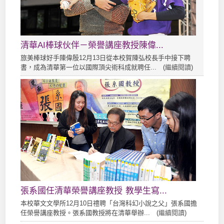
清華AI棒球伙伴－榮譽講座教授陳偉...
旅美棒球好手陳偉殷12月13日從本校賀陳弘校長手中接下聘
書，成為清華第一位以國際頂尖術科成就聘任... (
繼續閱讀
)
張系國任清華榮譽講座教授 教學生寫...
本校華文文學所12月10日禮聘「台灣科幻小說之父」張系國擔
任榮譽講座教授。張系國教授將在清華舉辦... (
繼續閱讀
)