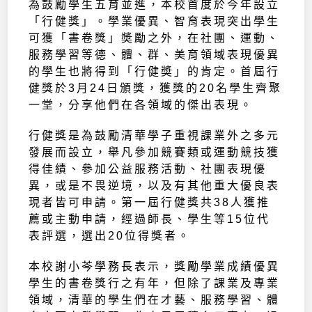
為鼓勵學生五育並進，本校首度於今年設立
「行健獎」。學業優異、智育表現突出學生
可獲「書卷獎」奬勵之外，在社團、運動、
服務學習等德、體、群、美育領域表現優異
的學生也將得到「行健奬」的肯定。首屆行
健獎於3月24日頒獎，獲獎的20名學生齊聚
一堂，分享他們在各領域的傑出表現。
行健獎是為鼓勵清華學子重視課業外之多元
發展而設立，舉凡參加競賽類或運動競技獲
得佳績、參加公益服務活動、社團表現優
異，或是不畏逆境，以及有其他重大優良表
現者皆可申請。第一屆行健獎共38人獲推
薦或主動申請，經過師長、學生等15位代
表評選，選出20位得獎者。
本校謝小芩學務長表示，獎勵學業成績優異
學生的書卷獎行之有年，但除了課業及專業
領域，清華的學生們在才藝、服務學習、體