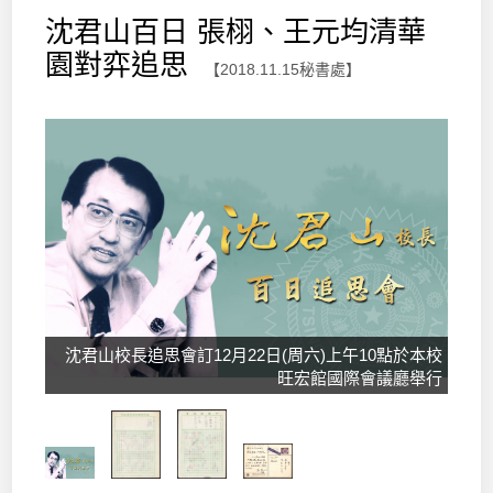
沈君山百日 張栩、王元均清華
園對弈追思
【2018.11.15秘書處】
沈君山校長追思會訂12月22日(周六)上午10點於本校
旺宏館國際會議廳舉行