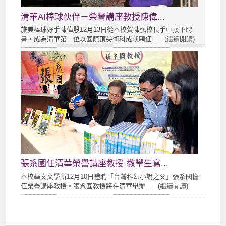
清華AI棒球伙伴－榮譽講座教授陳偉...
旅美棒球好手陳偉殷12月13日從本校賀陳弘校長手中接下聘
書，成為清華第一位以國際頂尖術科成就聘任... (
繼續閱讀
)
張系國任清華榮譽講座教授 教學生寫...
本校華文文學所12月10日禮聘「台灣科幻小說之父」張系國擔
任榮譽講座教授。張系國教授將在清華舉辦... (
繼續閱讀
)