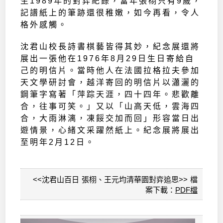
生1989年的對弈紀錄，當年張栩只有9歲，
記譜紙上的筆跡還很稚嫩，如今再看，令人
格外感觸。
沈君山校長詩書棋藝皆得其妙，紀念展還將
展出一張他在1976年8月29日生日寄給自
己的明信片。當時他人在法國拉格拉夫參加
天文學研討會，越洋寄回的明信片以瀟灑的
鋼筆字寫著「萍踪天涯，四十四年。悲歡離
合，往事可笑。」又以「山高天低，雲海四
合，大雨淋漓，凍餒交加而回」形容當日出
遊情景，心緒文采躍然紙上。紀念展將展出
至明年2月12日。
<<沈君山百日 張栩、王元均清華園對弈追思>> 檔
案下載：
PDF檔