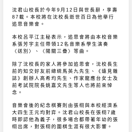
沈君山校長於今年9月12日與世長辭，享壽
87載。本校將在沈校長逝世百日為他舉行
追思音樂會。
本校呂平江主秘表示，追思會將由本校音樂
系張芳宇主任帶領12名音樂系學生演奏
〈送別〉、〈陽關三疊〉等曲。
除了沈校長的家人將參加追思會，沈校長生
前的知交好友前總統馬英九先生、《遠見雜
誌》創辦人高希均先生、作家龍應台女士及
前考試院院長姚嘉文先生等人也將前來悼
念。
音樂會後的紀念棋賽則由張栩與本校經濟系
大四生王元均對弈。沈君山校長在張栩7歲
時即認他為義子，很多場合都帶著年幼的張
栩出席，對張栩的圍棋生涯有很大影響。