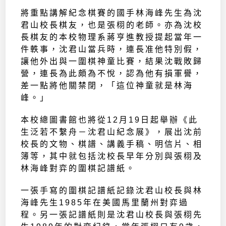
將重點講解紀念棋賽的國手林海峰先生為沈
君山校長棋友，也是張栩的老師。亦為沈校
長棋友的本校物理系蔣亨進教授提起當年一
件軼事，沈君山當兵時，連長准他特別假，
讓他外出與一圍棋神童比賽，結果沈戰敗歸
營，連長為此頗為不悅，認為他有損軍譽，
差一點將他關禁閉，「這位神童就是林海
峰。」
本校總圖書館也將從12月19日起舉辦《此
生泛若不繫舟－沈君山紀念展》，展出沈前
校長的文物、棋譜、講義手稿、明信片、相
簿等，其中就包括沈校長早年分別與張栩及
林海峰對弈的圍棋記譜紙。
一張手寫的圍棋記譜紙記錄沈君山校長與林
海峰先生1985年在美國馬里蘭州對弈過
程。另一張記譜紙則是沈君山校長與張栩先