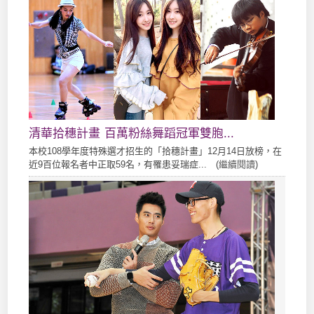
清華拾穗計畫 百萬粉絲舞蹈冠軍雙胞...
本校108學年度特殊選才招生的「拾穗計畫」12月14日放榜，在
近9百位報名者中正取59名，有罹患妥瑞症... (
繼續閱讀
)